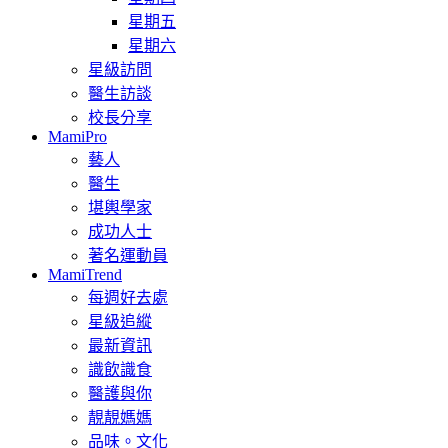
星期五
星期六
星級訪問
醫生訪談
校長分享
MamiPro
藝人
醫生
堪輿學家
成功人士
著名運動員
MamiTrend
每週好去處
星級追縱
最新資訊
識飲識食
醫護與你
靚靚媽媽
品味。文化