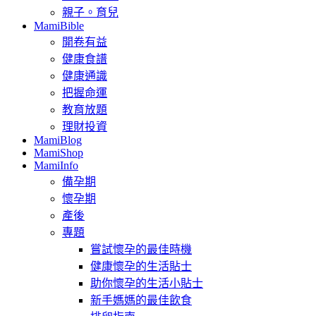
親子。育兒
MamiBible
開卷有益
健康食譜
健康通識
把握命運
教育放題
理財投資
MamiBlog
MamiShop
MamiInfo
備孕期
懷孕期
產後
專題
嘗試懷孕的最佳時機
健康懷孕的生活貼士
助你懷孕的生活小貼士
新手媽媽的最佳飲食