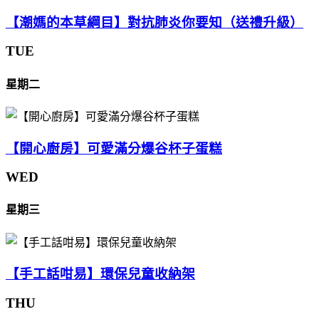
【潮媽的本草綱目】對抗肺炎你要知（送禮升級）
TUE
星期二
【開心廚房】可愛滿分爆谷杯子蛋糕
WED
星期三
【手工話咁易】環保兒童收納架
THU