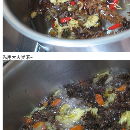
先用大火煲滾~