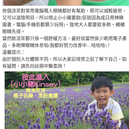
依個涼茶對常用
電腦嘅人眼睛都好有幫助
，既可以
減輕疲勞
，
又
可以滋陰明目
，所以唔止小小豬要飲(佢就因為成日用神睇
圖書
，電腦/手機佢都算少玩呀)
，我地大人都要飲多啲
，補補
眼睛先得
。
當然飲涼茶都只係一個
舒緩方法
，最好就當然係少啲用電子產
品
，多啲俾
眼睛休息啦(我都好努力改善中....哈哈哈)
！
溫馨提示：
由於個別人仕體質不同，所以大家記得煲之前了解下自己，如
有疑問，請先向註冊中醫查詢！