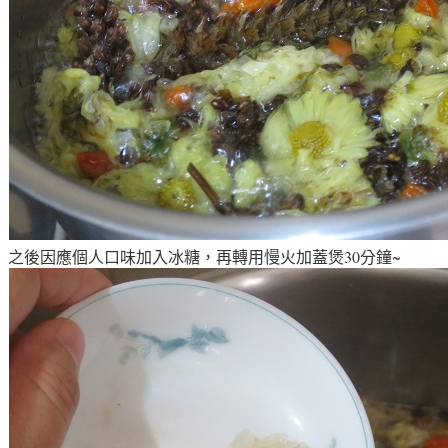
之後因應個人口味加入冰糖，再轉用慢火加蓋煲30分鐘~