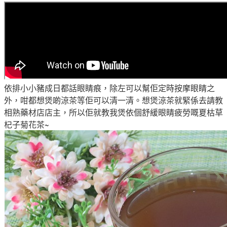
依排小小豬成日都話眼睛痕
，除左可以幫佢定時按摩
眼睛之
外
，咁都想煲啲涼茶等佢可以清一清
。想煲涼茶就緊係去請教
相熟藥材店店主
，所以佢就教我煲依個
舒緩眼睛疲勞嘅
夏枯草
杞子菊花茶~