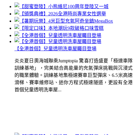
【全港首個】兒童透明洗車屋矚目登場
炎炎夏日奧海城聯乘Jumptopia 驚喜打造盛夏「極速車隊
訓練基地」，完美結合高能量的充氣彈床挑戰與沉浸式
的職業體驗。訓練基地集極速賽車巨型彈床、6.5米高速
滑梯、賽車維修站、迷你方程式極速隧道，更設有全港
首個兒童透明洗車屋...