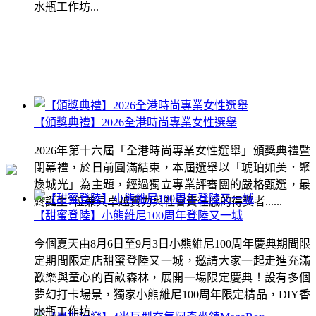
水瓶工作坊...
【頒獎典禮】2026全港時尚專業女性選舉
2026年第十六屆「全港時尚專業女性選舉」頒獎典禮暨
閉幕禮，於日前圓滿結束，本屆選舉以「琥珀如美．聚
煥城光」為主題，經過獨立專業評審團的嚴格甄選，最
終誕生7位兼具卓越實力與社會責任感的得獎者......
【甜蜜登陸】小熊維尼100周年登陸又一城
今個夏天由8月6日至9月3日小熊維尼100周年慶典期間限
定期間限定店甜蜜登陸又一城，邀請大家一起走進充滿
歡樂與童心的百畝森林，展開一場限定慶典！設有多個
夢幻打卡場景，獨家小熊維尼100周年限定精品，DIY香
水瓶工作坊...