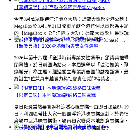
【暑期玩樂】4米巨型充氣阿奇坐鎮MegaBox
今年8月萬眾期待汪汪隊立大功：恐龍大電影全港公映！
MegaBox於8月1至31日隆重呈獻全港首個以電影為主題
的【MegaBox x《汪汪隊立大功：恐龍大電影》暑期玩
樂站】！4米的電影主題巨型充氣警犬阿奇（Chase）...
【頒獎典禮】2026全港時尚專業女性選舉
2026年第十六屆「全港時尚專業女性選舉」頒獎典禮暨
閉幕禮，於日前圓滿結束，本屆選舉以「琥珀如美．聚
煥城光」為主題，經過獨立專業評審團的嚴格甄選，最
終誕生7位兼具卓越實力與社會責任感的得獎者......
【限定口味】本地潮玩9款破格口味雪糕
夏日炎炎當然要食返杯涼透心嘅雪糕～由即日起至8月19
日，利園區帶比大家一個最浮誇港味雪糕派對，於希慎
廣場中庭港味雪糕街，場內獨家聯乘本地創意雪糕店，
大玩9款創意口味！每款極具港味的雪糕體驗！