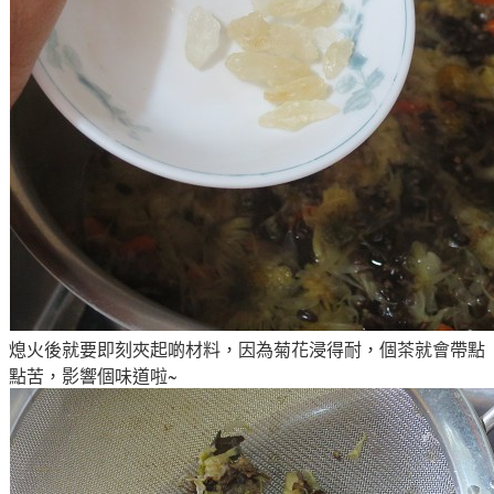
熄火後就要即刻夾起啲材料，因為菊花浸得耐，個茶就會帶點
點苦
，影響個味道啦~