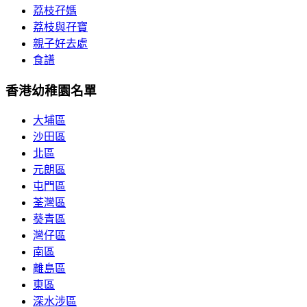
荔枝孖媽
荔枝與孖寶
親子好去處
食譜
香港幼稚園名單
大埔區
沙田區
北區
元朗區
屯門區
荃灣區
葵青區
灣仔區
南區
離島區
東區
深水涉區