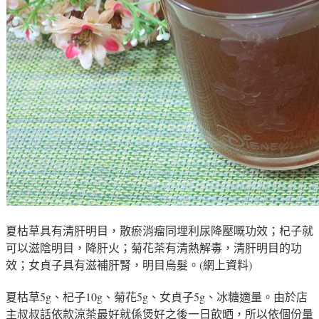
夏枯草具有清肝明目，散瘀消瘤同埋利尿降壓嘅功效；杞子就
可以滋陰明目，降肝火；菊花茶有清熱解毒，清肝明目的功
效；女貞子具有滋補肝腎，明目烏髮。(網上資料)
夏枯草5g、杞子10g、菊花5g、女貞子5g、冰糖適量
。由於店
主叔叔話依款涼茶最好就係煲好之後一日飲晒
，所以依個份量