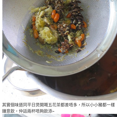
其實個味道同平日煲開嘅五花茶都差唔多
，所以小小豬都一樣
鐘意飲
，仲話兩杯唔夠飲添
~