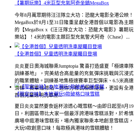
【暑期玩樂】4米巨型充氣阿奇坐鎮MegaBox
今年8月萬眾期待汪汪隊立大功：恐龍大電影全港公映！
MegaBox於8月1至31日隆重呈獻全港首個以電影為主題
的【MegaBox x《汪汪隊立大功：恐龍大電影》暑期玩
樂站】！4米的電影主題巨型充氣警犬阿奇（Chase）...
【全港首個】兒童透明洗車屋矚目登場
炎炎夏日奧海城聯乘Jumptopia 驚喜打造盛夏「極速車隊
訓練基地」，完美結合高能量的充氣彈床挑戰與沉浸式
的職業體驗。訓練基地集極速賽車巨型彈床、6.5米高速
滑梯、賽車維修站、迷你方程式極速隧道，更設有全港
【限定口味】本地潮玩9款破格口味雪糕
首個兒童透明洗車屋...
夏日炎炎當然要食返杯涼透心嘅雪糕～由即日起至8月19
日，利園區帶比大家一個最浮誇港味雪糕派對，於希慎
廣場中庭港味雪糕街，場內獨家聯乘本地創意雪糕店，
大玩9款創意口味！每款極具港味的雪糕體驗！