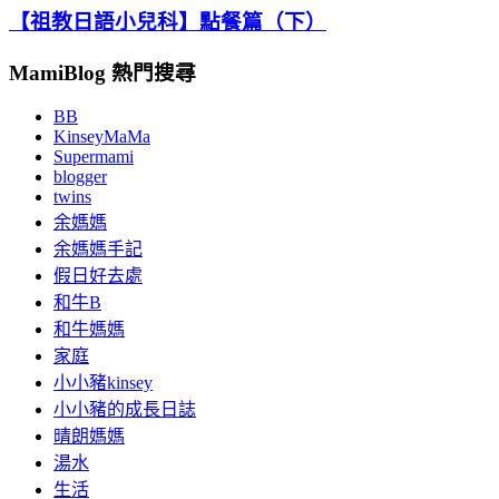
【祖教日語小兒科】點餐篇（下）
MamiBlog 熱門搜尋
BB
KinseyMaMa
Supermami
blogger
twins
余媽媽
余媽媽手記
假日好去處
和牛B
和牛媽媽
家庭
小小豬kinsey
小小豬的成長日誌
晴朗媽媽
湯水
生活