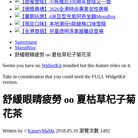
Supermami
MamiBlog
舒緩眼睛疲勞 oo 夏枯草杞子菊花茶
Seems you have no
WidgetKit
installed but this feature relies on it.
Take in consideration that you could need the FULL WidgetKit
version.
舒緩眼睛疲勞 oo 夏枯草杞子菊
花茶
Written by //
KinseyMaMa
2018.05.10
瀏覽次數 1492