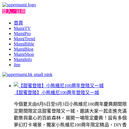
登入／註冊
首頁
MamiTV
MamiPro
MamiTrend
MamiBible
MamiBlog
MamiShop
MamiInfo
line
【甜蜜登陸】小熊維尼100周年登陸又一城
今個夏天由8月6日至9月3日小熊維尼100周年慶典期間限
定期間限定店甜蜜登陸又一城，邀請大家一起走進充滿
歡樂與童心的百畝森林，展開一場限定慶典！設有多個
夢幻打卡場景，獨家小熊維尼100周年限定精品，DIY香