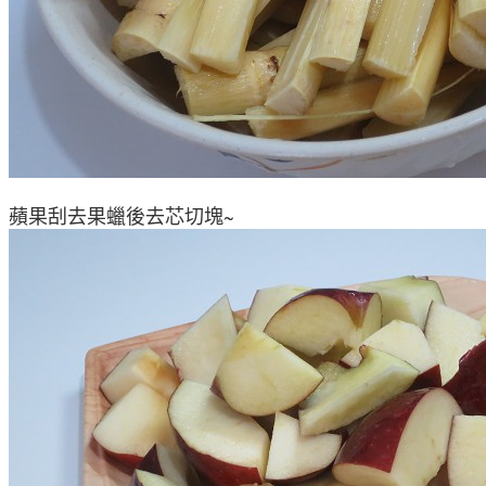
蘋果刮去果蠟後去芯切塊~