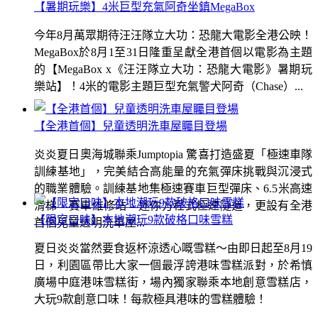
【暑期玩樂】4米巨型充氣阿奇坐鎮MegaBox
今年8月萬眾期待汪汪隊立大功：恐龍大電影全港公映！
MegaBox於8月1至31日隆重呈獻全港首個以電影為主題
的【MegaBox x《汪汪隊立大功：恐龍大電影》暑期玩
樂站】！4米的電影主題巨型充氣警犬阿奇（Chase）...
【全港首個】兒童透明洗車屋矚目登場
炎炎夏日奧海城聯乘Jumptopia 驚喜打造盛夏「極速車隊
訓練基地」，完美結合高能量的充氣彈床挑戰與沉浸式
的職業體驗。訓練基地集極速賽車巨型彈床、6.5米高速
滑梯、賽車維修站、迷你方程式極速隧道，更設有全港
【限定口味】本地潮玩9款破格口味雪糕
首個兒童透明洗車屋...
夏日炎炎當然要食返杯涼透心嘅雪糕～由即日起至8月19
日，利園區帶比大家一個最浮誇港味雪糕派對，於希慎
廣場中庭港味雪糕街，場內獨家聯乘本地創意雪糕店，
大玩9款創意口味！每款極具港味的雪糕體驗！