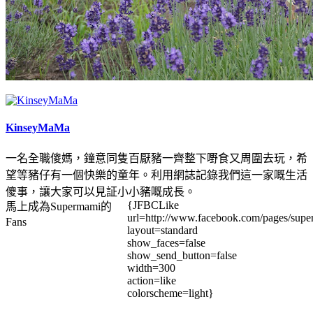
KinseyMaMa
一名全職傻媽，鐘意同隻百厭豬一齊整下嘢食又周圍去玩，希
望等豬仔有一個快樂的童年。利用網誌記錄我們這一家嘅生活
傻事，讓大家可以見証小小豬嘅成長。
{JFBCLike
馬上成為Supermami的
url=http://www.facebook.com/pages/su
Fans
layout=standard
show_faces=false
show_send_button=false
width=300
action=like
colorscheme=light}