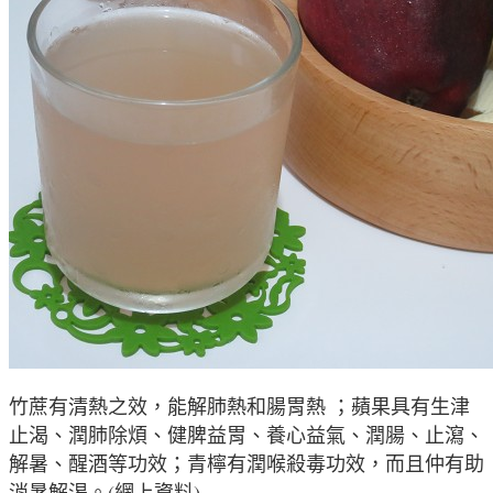
竹蔗有清熱之效，能解肺熱和腸胃熱 ；蘋果具有生津
止渴、潤肺除煩、健脾益胃、養心益氣、潤腸、止瀉、
解暑、醒酒等功效；青檸有潤喉殺毒功效，而且仲有助
消暑解渴。(網上資料)