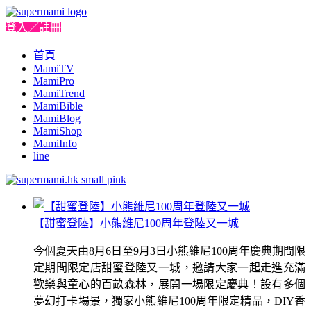
登入／註冊
首頁
MamiTV
MamiPro
MamiTrend
MamiBible
MamiBlog
MamiShop
MamiInfo
line
【甜蜜登陸】小熊維尼100周年登陸又一城
今個夏天由8月6日至9月3日小熊維尼100周年慶典期間限
定期間限定店甜蜜登陸又一城，邀請大家一起走進充滿
歡樂與童心的百畝森林，展開一場限定慶典！設有多個
夢幻打卡場景，獨家小熊維尼100周年限定精品，DIY香