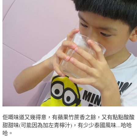
佢嘅味道又幾得意，有
蘋果竹蔗香之餘
，又
有點點酸酸
甜甜味(可能因為加左青檸汁)
，有少少泰國風味...哈哈
哈
。