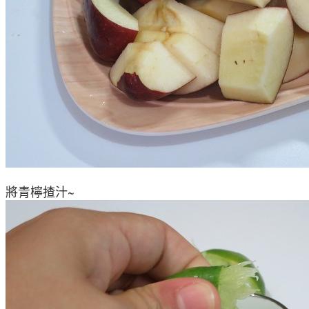
將青檸揸汁~