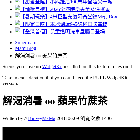
Supermami
MamiBlog
解渴消暑 oo 蘋果竹蔗茶
Seems you have no
WidgetKit
installed but this feature relies on it.
Take in consideration that you could need the FULL WidgetKit
version.
解渴消暑 oo 蘋果竹蔗茶
Written by //
KinseyMaMa
2018.06.09
瀏覽次數 1406