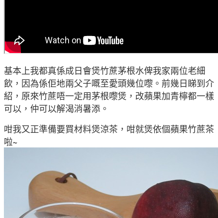
基本上我都真係成日會煲竹蔗茅根水俾我家兩位老細
飲，因為係佢地兩父子嘅至愛頭幾位嚟。前幾日睇到介
紹，原來竹蔗唔一定用茅根嚟煲，改蘋果加青檸都一樣
可以，仲可以解渴消暑添。
咁我又正準備要買材料煲涼茶，咁就煲依個蘋果竹蔗茶
啦~