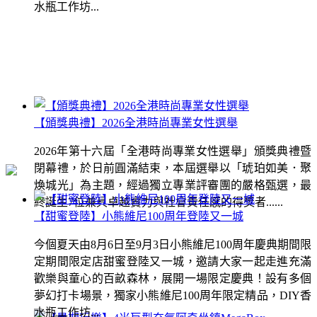
水瓶工作坊...
【頒獎典禮】2026全港時尚專業女性選舉
2026年第十六屆「全港時尚專業女性選舉」頒獎典禮暨
閉幕禮，於日前圓滿結束，本屆選舉以「琥珀如美．聚
煥城光」為主題，經過獨立專業評審團的嚴格甄選，最
終誕生7位兼具卓越實力與社會責任感的得獎者......
【甜蜜登陸】小熊維尼100周年登陸又一城
今個夏天由8月6日至9月3日小熊維尼100周年慶典期間限
定期間限定店甜蜜登陸又一城，邀請大家一起走進充滿
歡樂與童心的百畝森林，展開一場限定慶典！設有多個
夢幻打卡場景，獨家小熊維尼100周年限定精品，DIY香
水瓶工作坊...