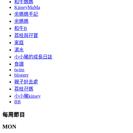
和牛媽媽
KinseyMaMa
余媽媽手記
余媽媽
和牛B
荔枝與孖寶
家庭
湯水
小小豬的成長日誌
食譜
twins
blogger
親子好去處
荔枝孖媽
小小豬kinsey
BB
每周節目
MON