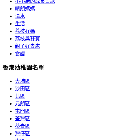
小小豬的成長日誌
晴朗媽媽
湯水
生活
荔枝孖媽
荔枝與孖寶
親子好去處
食譜
香港幼稚園名單
大埔區
沙田區
北區
元朗區
屯門區
荃灣區
葵青區
灣仔區