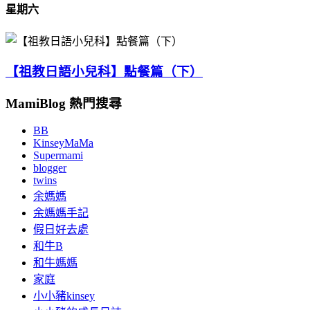
星期六
【祖教日語小兒科】點餐篇（下）
MamiBlog 熱門搜尋
BB
KinseyMaMa
Supermami
blogger
twins
余媽媽
余媽媽手記
假日好去處
和牛B
和牛媽媽
家庭
小小豬kinsey