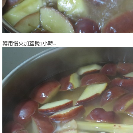
轉用慢火加蓋煲1小時~