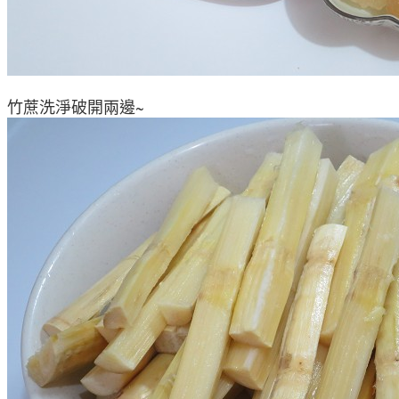
竹蔗洗淨破開兩邊~