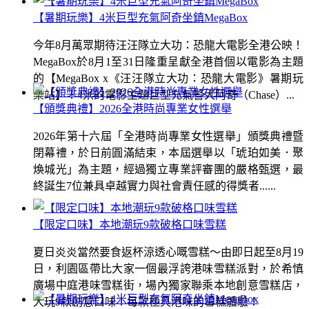
【暑期玩樂】4米巨型充氣阿奇坐鎮MegaBox
今年8月萬眾期待汪汪隊立大功：恐龍大電影全港公映！
MegaBox於8月1至31日隆重呈獻全港首個以電影為主題
的【MegaBox x《汪汪隊立大功：恐龍大電影》暑期玩
樂站】！4米的電影主題巨型充氣警犬阿奇（Chase）...
【頒獎典禮】2026全港時尚專業女性選舉
2026年第十六屆「全港時尚專業女性選舉」頒獎典禮暨
閉幕禮，於日前圓滿結束，本屆選舉以「琥珀如美．聚
煥城光」為主題，經過獨立專業評審團的嚴格甄選，最
終誕生7位兼具卓越實力與社會責任感的得獎者......
【限定口味】本地潮玩9款破格口味雪糕
夏日炎炎當然要食返杯涼透心嘅雪糕～由即日起至8月19
日，利園區帶比大家一個最浮誇港味雪糕派對，於希慎
廣場中庭港味雪糕街，場內獨家聯乘本地創意雪糕店，
大玩9款創意口味！每款極具港味的雪糕體驗！