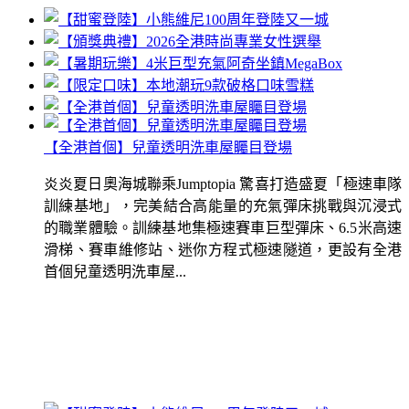
【全港首個】兒童透明洗車屋矚目登場
炎炎夏日奧海城聯乘Jumptopia 驚喜打造盛夏「極速車隊
訓練基地」，完美結合高能量的充氣彈床挑戰與沉浸式
的職業體驗。訓練基地集極速賽車巨型彈床、6.5米高速
滑梯、賽車維修站、迷你方程式極速隧道，更設有全港
首個兒童透明洗車屋...