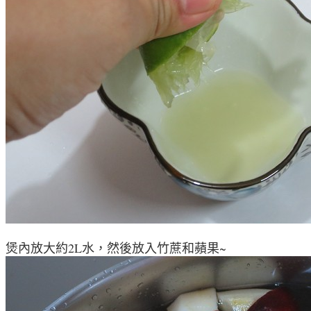
煲內放大約2L水，然後放入竹蔗和蘋果~