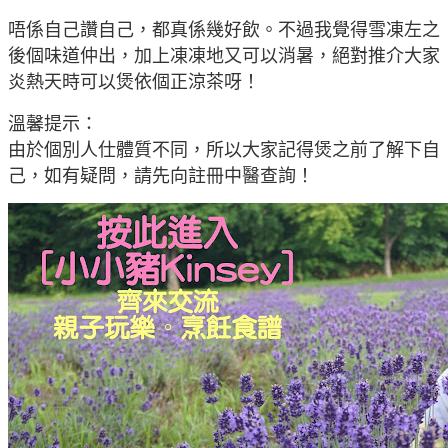
唔係自己讚自己
，都
真係幾好飲
。不過我覺得
雪凍左之
後個味道仲出
，加上凍凍地又可以
消暑
，絕對推介大家
炎熱天時可以煲依個正涼茶呀
！
溫馨提示：
由於個別人仕體質不同，所以大家記得煲之前了解下自
己，如有疑問，請先向註冊中醫查詢！