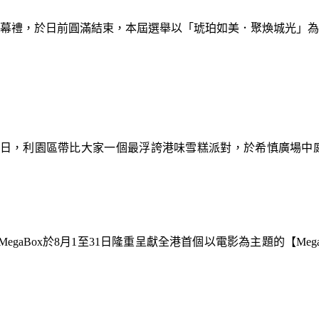
暨閉幕禮，於日前圓滿結束，本屆選舉以「琥珀如美．聚煥城光」
9日，利園區帶比大家一個最浮誇港味雪糕派對，於希慎廣場中
gaBox於8月1至31日隆重呈獻全港首個以電影為主題的【Meg