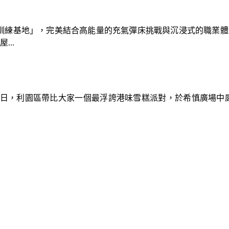
速車隊訓練基地」，完美結合高能量的充氣彈床挑戰與沉浸式的職業
..
9日，利園區帶比大家一個最浮誇港味雪糕派對，於希慎廣場中