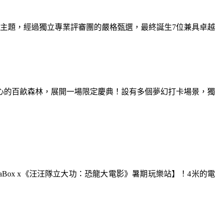
為主題，經過獨立專業評審團的嚴格甄選，最終誕生7位兼具卓越
童心的百畝森林，展開一場限定慶典！設有多個夢幻打卡場景，獨
aBox x《汪汪隊立大功：恐龍大電影》暑期玩樂站】！4米的電