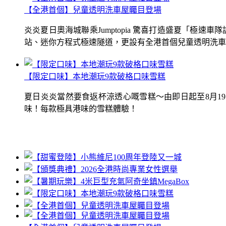
【全港首個】兒童透明洗車屋矚目登場
炎炎夏日奧海城聯乘Jumptopia 驚喜打造盛夏「極
站、迷你方程式極速隧道，更設有全港首個兒童透明洗車屋.
【限定口味】本地潮玩9款破格口味雪糕
夏日炎炎當然要食返杯涼透心嘅雪糕～由即日起至8月1
味！每款極具港味的雪糕體驗！