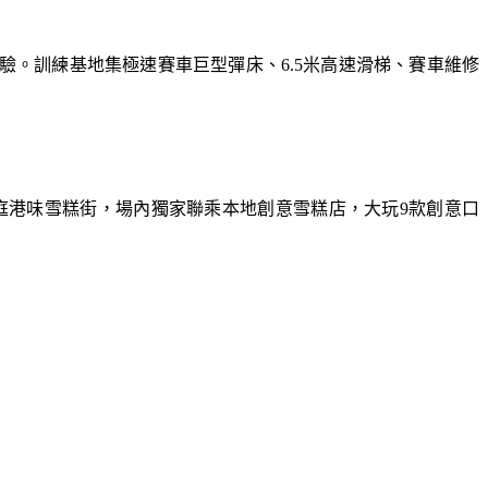
體驗。訓練基地集極速賽車巨型彈床、6.5米高速滑梯、賽車維修
庭港味雪糕街，場內獨家聯乘本地創意雪糕店，大玩9款創意口