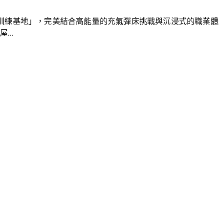
速車隊訓練基地」，完美結合高能量的充氣彈床挑戰與沉浸式的職業
..