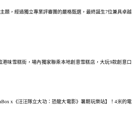
為主題，經過獨立專業評審團的嚴格甄選，最終誕生7位兼具卓越
庭港味雪糕街，場內獨家聯乘本地創意雪糕店，大玩9款創意口
aBox x《汪汪隊立大功：恐龍大電影》暑期玩樂站】！4米的電