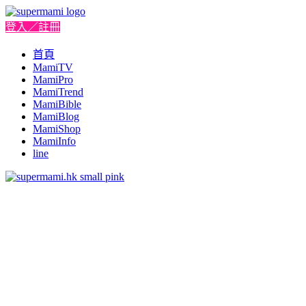
登入／註冊
首頁
MamiTV
MamiPro
MamiTrend
MamiBible
MamiBlog
MamiShop
MamiInfo
line