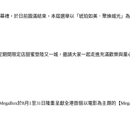
暨閉幕禮，於日前圓滿結束，本屆選舉以「琥珀如美．聚煥城光」
間限定期間限定店甜蜜登陸又一城，邀請大家一起走進充滿歡樂與
gaBox於8月1至31日隆重呈獻全港首個以電影為主題的【Meg