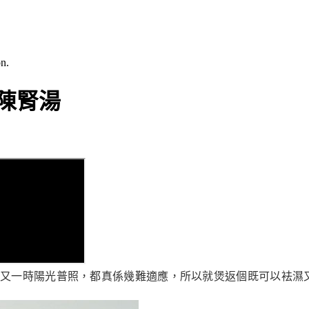
n.
蔔陳腎湯
一時陽光普照，都真係幾難適應，所以就煲返個既可以袪濕又可以