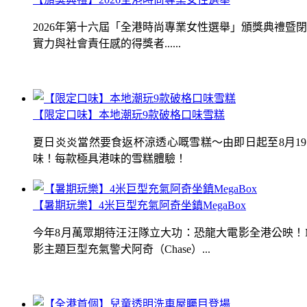
2026年第十六屆「全港時尚專業女性選舉」頒獎典禮
實力與社會責任感的得獎者......
【限定口味】本地潮玩9款破格口味雪糕
夏日炎炎當然要食返杯涼透心嘅雪糕～由即日起至8月1
味！每款極具港味的雪糕體驗！
【暑期玩樂】4米巨型充氣阿奇坐鎮MegaBox
今年8月萬眾期待汪汪隊立大功：恐龍大電影全港公映！Me
影主題巨型充氣警犬阿奇（Chase）...