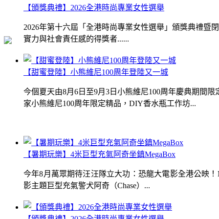
【頒獎典禮】2026全港時尚專業女性選舉
2026年第十六屆「全港時尚專業女性選舉」頒獎典禮
實力與社會責任感的得獎者......
【甜蜜登陸】小熊維尼100周年登陸又一城
今個夏天由8月6日至9月3日小熊維尼100周年慶典期
家小熊維尼100周年限定精品，DIY香水瓶工作坊...
【暑期玩樂】4米巨型充氣阿奇坐鎮MegaBox
今年8月萬眾期待汪汪隊立大功：恐龍大電影全港公映！Me
影主題巨型充氣警犬阿奇（Chase）...
【頒獎典禮】2026全港時尚專業女性選舉