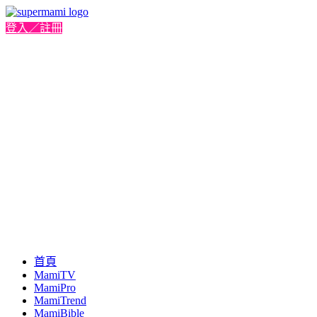
登入／註冊
首頁
MamiTV
MamiPro
MamiTrend
MamiBible