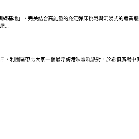
速車隊訓練基地」，完美結合高能量的充氣彈床挑戰與沉浸式的職業
..
9日，利園區帶比大家一個最浮誇港味雪糕派對，於希慎廣場中