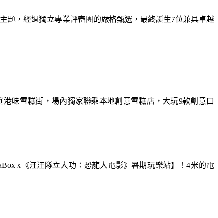
為主題，經過獨立專業評審團的嚴格甄選，最終誕生7位兼具卓越
庭港味雪糕街，場內獨家聯乘本地創意雪糕店，大玩9款創意口
aBox x《汪汪隊立大功：恐龍大電影》暑期玩樂站】！4米的電