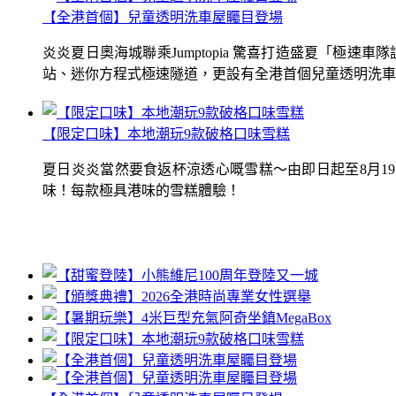
【全港首個】兒童透明洗車屋矚目登場
炎炎夏日奧海城聯乘Jumptopia 驚喜打造盛夏「極
站、迷你方程式極速隧道，更設有全港首個兒童透明洗車屋.
【限定口味】本地潮玩9款破格口味雪糕
夏日炎炎當然要食返杯涼透心嘅雪糕～由即日起至8月1
味！每款極具港味的雪糕體驗！