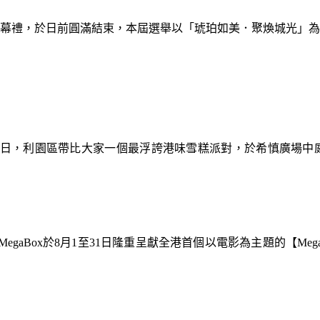
暨閉幕禮，於日前圓滿結束，本屆選舉以「琥珀如美．聚煥城光」
9日，利園區帶比大家一個最浮誇港味雪糕派對，於希慎廣場中
gaBox於8月1至31日隆重呈獻全港首個以電影為主題的【Meg