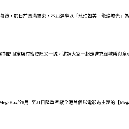
暨閉幕禮，於日前圓滿結束，本屆選舉以「琥珀如美．聚煥城光」
間限定期間限定店甜蜜登陸又一城，邀請大家一起走進充滿歡樂與
gaBox於8月1至31日隆重呈獻全港首個以電影為主題的【Meg