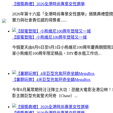
【頒獎典禮】2026全港時尚專業女性選舉
2026年第十六屆「全港時尚專業女性選舉」頒獎典禮
實力與社會責任感的得獎者......
【甜蜜登陸】小熊維尼100周年登陸又一城
今個夏天由8月6日至9月3日小熊維尼100周年慶典期
家小熊維尼100周年限定精品，DIY香水瓶工作坊...
【暑期玩樂】4米巨型充氣阿奇坐鎮MegaBox
今年8月萬眾期待汪汪隊立大功：恐龍大電影全港公映！Me
影主題巨型充氣警犬阿奇（Chase）...
【頒獎典禮】2026全港時尚專業女性選舉