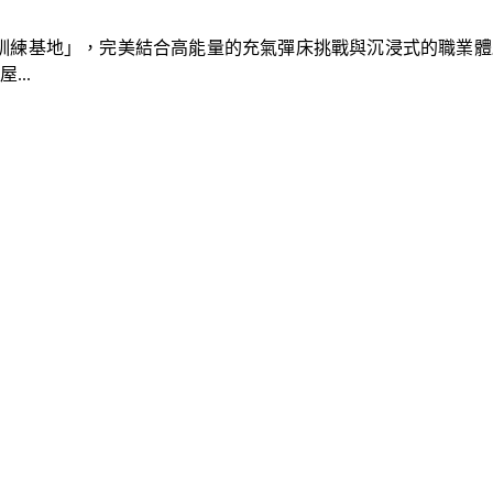
速車隊訓練基地」，完美結合高能量的充氣彈床挑戰與沉浸式的職業
..