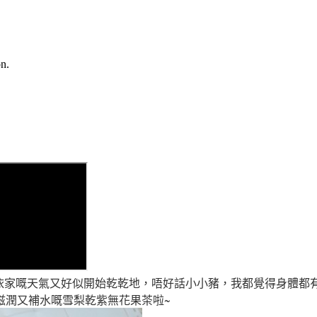
n.
依家嘅天氣又好似開始乾乾地
，唔好話小小豬
，我都覺得身體都
滋潤又補水嘅雪梨乾紫無花果茶啦~