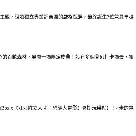
為主題，經過獨立專業評審團的嚴格甄選，最終誕生7位兼具卓越
童心的百畝森林，展開一場限定慶典！設有多個夢幻打卡場景，獨
aBox x《汪汪隊立大功：恐龍大電影》暑期玩樂站】！4米的電