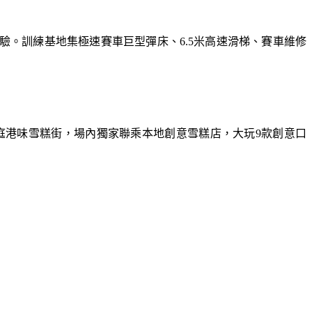
體驗。訓練基地集極速賽車巨型彈床、6.5米高速滑梯、賽車維修
庭港味雪糕街，場內獨家聯乘本地創意雪糕店，大玩9款創意口