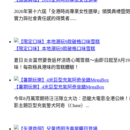
2026年第十六屆「全港時尚專業女性選舉」頒獎典禮
實力與社會責任感的得獎者......
【限定口味】本地潮玩9款破格口味雪糕
夏日炎炎當然要食返杯涼透心嘅雪糕～由即日起至8月1
味！每款極具港味的雪糕體驗！
【暑期玩樂】4米巨型充氣阿奇坐鎮MegaBox
今年8月萬眾期待汪汪隊立大功：恐龍大電影全港公映！Me
影主題巨型充氣警犬阿奇（Chase）...