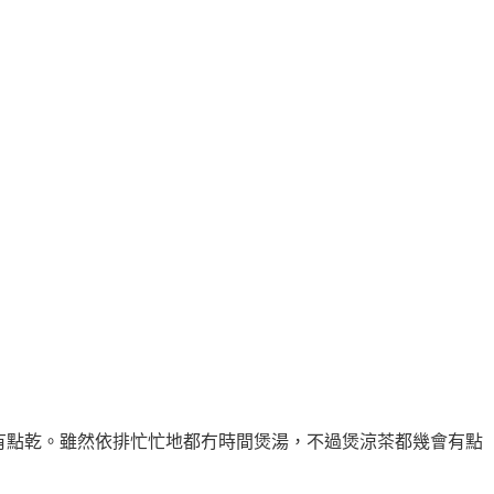
有點乾
。雖然依排忙忙地都冇時間煲湯
，不過煲涼茶都幾會有點