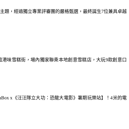
為主題，經過獨立專業評審團的嚴格甄選，最終誕生7位兼具卓越
庭港味雪糕街，場內獨家聯乘本地創意雪糕店，大玩9款創意口
aBox x《汪汪隊立大功：恐龍大電影》暑期玩樂站】！4米的電