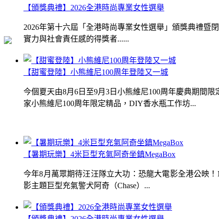
【頒獎典禮】2026全港時尚專業女性選舉
2026年第十六屆「全港時尚專業女性選舉」頒獎典禮
實力與社會責任感的得獎者......
【甜蜜登陸】小熊維尼100周年登陸又一城
今個夏天由8月6日至9月3日小熊維尼100周年慶典期
家小熊維尼100周年限定精品，DIY香水瓶工作坊...
【暑期玩樂】4米巨型充氣阿奇坐鎮MegaBox
今年8月萬眾期待汪汪隊立大功：恐龍大電影全港公映！Me
影主題巨型充氣警犬阿奇（Chase）...
【頒獎典禮】2026全港時尚專業女性選舉