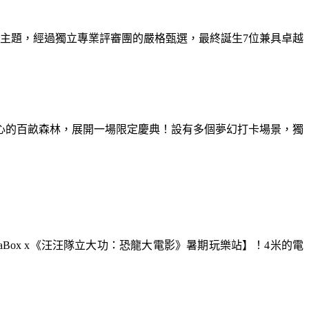
為主題，經過獨立專業評審團的嚴格甄選，最終誕生7位兼具卓越
童心的百畝森林，展開一場限定慶典！設有多個夢幻打卡場景，獨
aBox x《汪汪隊立大功：恐龍大電影》暑期玩樂站】！4米的電