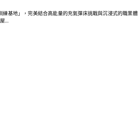
速車隊訓練基地」，完美結合高能量的充氣彈床挑戰與沉浸式的職業
..