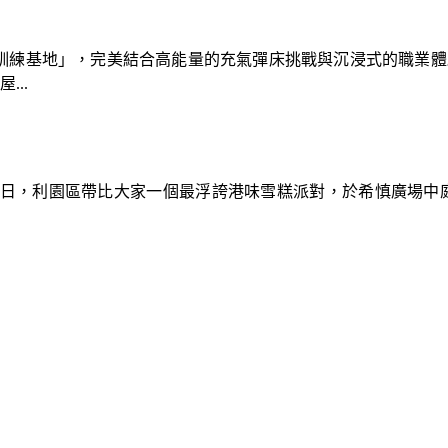
速車隊訓練基地」，完美結合高能量的充氣彈床挑戰與沉浸式的職業
..
9日，利園區帶比大家一個最浮誇港味雪糕派對，於希慎廣場中