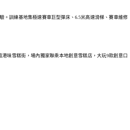
體驗。訓練基地集極速賽車巨型彈床、6.5米高速滑梯、賽車維修
庭港味雪糕街，場內獨家聯乘本地創意雪糕店，大玩9款創意口