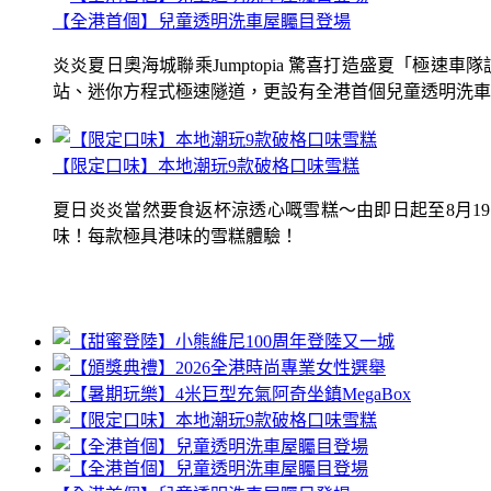
【全港首個】兒童透明洗車屋矚目登場
炎炎夏日奧海城聯乘Jumptopia 驚喜打造盛夏「極
站、迷你方程式極速隧道，更設有全港首個兒童透明洗車屋.
【限定口味】本地潮玩9款破格口味雪糕
夏日炎炎當然要食返杯涼透心嘅雪糕～由即日起至8月1
味！每款極具港味的雪糕體驗！