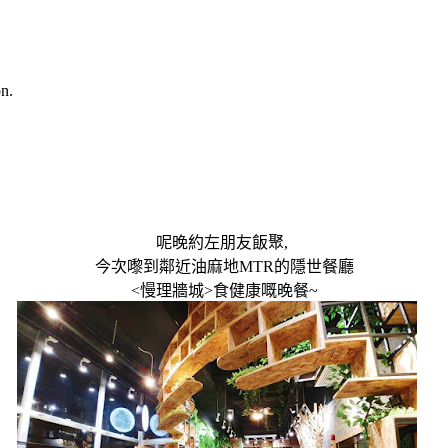
n.
呢晚約左朋友飯聚
,
今次嚟到鄰近油麻地
MTR
的隱世餐廳
<
慢理牆城
>
食健康嘅晚餐
~