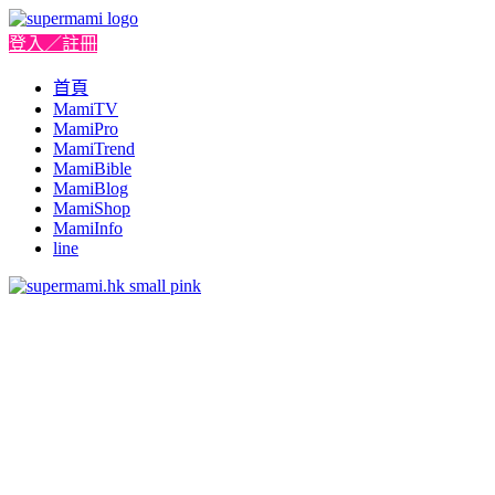
登入／註冊
首頁
MamiTV
MamiPro
MamiTrend
MamiBible
MamiBlog
MamiShop
MamiInfo
line