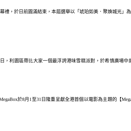
暨閉幕禮，於日前圓滿結束，本屆選舉以「琥珀如美．聚煥城光」
9日，利園區帶比大家一個最浮誇港味雪糕派對，於希慎廣場中
gaBox於8月1至31日隆重呈獻全港首個以電影為主題的【Meg