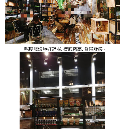
呢度嘅環境好舒服
,
樓底夠高
,
食得舒適
~