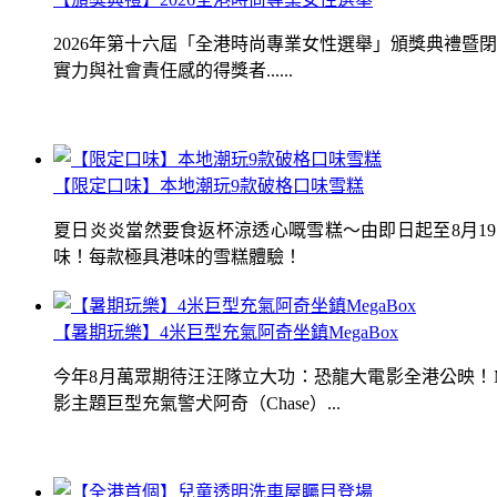
2026年第十六屆「全港時尚專業女性選舉」頒獎典禮
實力與社會責任感的得獎者......
【限定口味】本地潮玩9款破格口味雪糕
夏日炎炎當然要食返杯涼透心嘅雪糕～由即日起至8月1
味！每款極具港味的雪糕體驗！
【暑期玩樂】4米巨型充氣阿奇坐鎮MegaBox
今年8月萬眾期待汪汪隊立大功：恐龍大電影全港公映！Me
影主題巨型充氣警犬阿奇（Chase）...