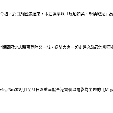
暨閉幕禮，於日前圓滿結束，本屆選舉以「琥珀如美．聚煥城光」
間限定期間限定店甜蜜登陸又一城，邀請大家一起走進充滿歡樂與
gaBox於8月1至31日隆重呈獻全港首個以電影為主題的【Meg