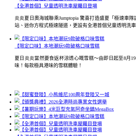
【全港首個】兒童透明洗車屋矚目登場
炎炎夏日奧海城聯乘Jumptopia 驚喜打造盛夏「極
站、迷你方程式極速隧道，更設有全港首個兒童透明洗車屋.
【限定口味】本地潮玩9款破格口味雪糕
夏日炎炎當然要食返杯涼透心嘅雪糕～由即日起至8月1
味！每款極具港味的雪糕體驗！