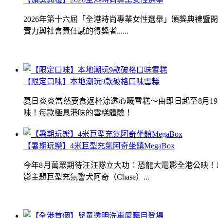
2026年第十六屆「全港時尚專業女性選舉」頒獎典禮
實力與社會責任感的得獎者......
【限定口味】本地潮玩9款破格口味雪糕
夏日炎炎當然要食返杯涼透心嘅雪糕～由即日起至8月1
味！每款極具港味的雪糕體驗！
【暑期玩樂】4米巨型充氣阿奇坐鎮MegaBox
今年8月萬眾期待汪汪隊立大功：恐龍大電影全港公映！Me
影主題巨型充氣警犬阿奇（Chase）...