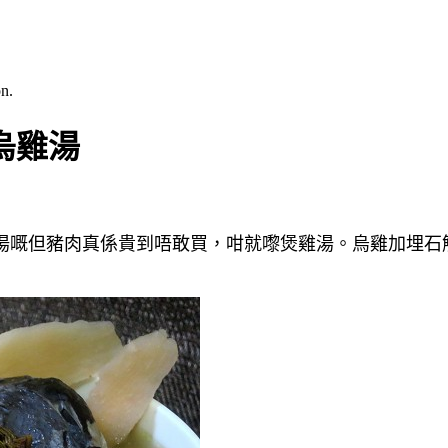
n.
烏雞湯
湯嘅但豬肉真係貴到唔敢買
，咁就嚟煲
雞湯
。
烏雞
加埋
石