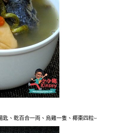
湯匙、乾百合一両、烏雞一隻、椰棗四粒~