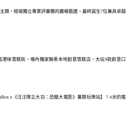
為主題，經過獨立專業評審團的嚴格甄選，最終誕生7位兼具卓越
庭港味雪糕街，場內獨家聯乘本地創意雪糕店，大玩9款創意口
aBox x《汪汪隊立大功：恐龍大電影》暑期玩樂站】！4米的電