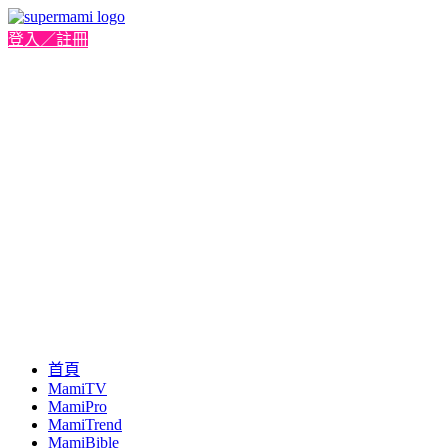
登入／註冊
首頁
MamiTV
MamiPro
MamiTrend
MamiBible