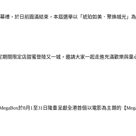
暨閉幕禮，於日前圓滿結束，本屆選舉以「琥珀如美．聚煥城光」
間限定期間限定店甜蜜登陸又一城，邀請大家一起走進充滿歡樂與
gaBox於8月1至31日隆重呈獻全港首個以電影為主題的【Meg