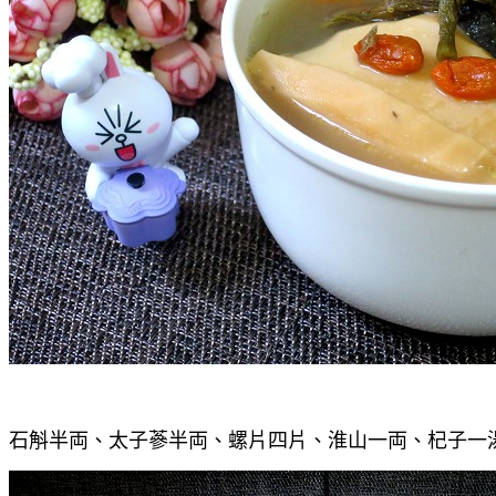
石斛半両、太子蔘半両、螺片四片、淮山一両、杞子一