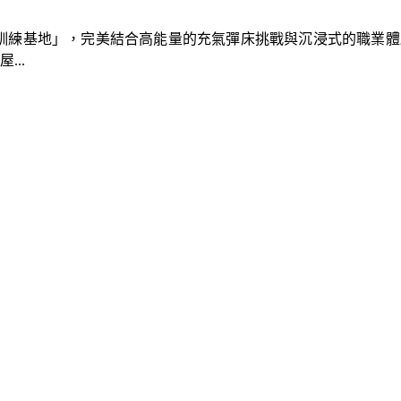
速車隊訓練基地」，完美結合高能量的充氣彈床挑戰與沉浸式的職業
..