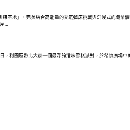
速車隊訓練基地」，完美結合高能量的充氣彈床挑戰與沉浸式的職業
..
9日，利園區帶比大家一個最浮誇港味雪糕派對，於希慎廣場中