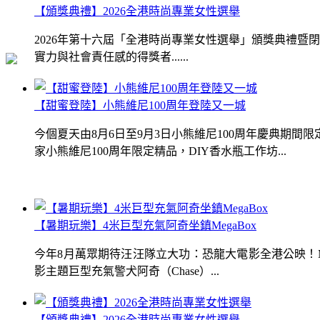
【頒獎典禮】2026全港時尚專業女性選舉
2026年第十六屆「全港時尚專業女性選舉」頒獎典禮
實力與社會責任感的得獎者......
【甜蜜登陸】小熊維尼100周年登陸又一城
今個夏天由8月6日至9月3日小熊維尼100周年慶典期
家小熊維尼100周年限定精品，DIY香水瓶工作坊...
【暑期玩樂】4米巨型充氣阿奇坐鎮MegaBox
今年8月萬眾期待汪汪隊立大功：恐龍大電影全港公映！Me
影主題巨型充氣警犬阿奇（Chase）...
【頒獎典禮】2026全港時尚專業女性選舉