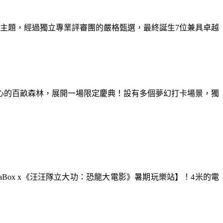
為主題，經過獨立專業評審團的嚴格甄選，最終誕生7位兼具卓越
童心的百畝森林，展開一場限定慶典！設有多個夢幻打卡場景，獨
aBox x《汪汪隊立大功：恐龍大電影》暑期玩樂站】！4米的電