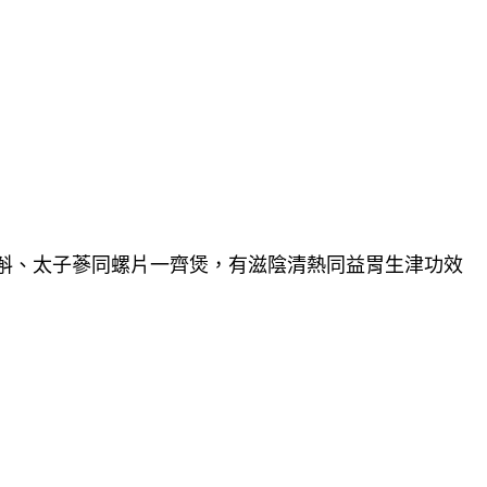
斛
、
太子蔘同螺片一齊煲
，有
滋陰清熱同益胃生津功效