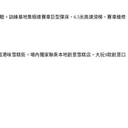
體驗。訓練基地集極速賽車巨型彈床、6.5米高速滑梯、賽車維修
庭港味雪糕街，場內獨家聯乘本地創意雪糕店，大玩9款創意口