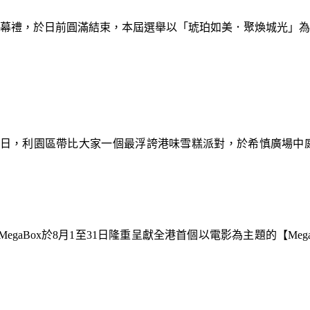
暨閉幕禮，於日前圓滿結束，本屆選舉以「琥珀如美．聚煥城光」
9日，利園區帶比大家一個最浮誇港味雪糕派對，於希慎廣場中
gaBox於8月1至31日隆重呈獻全港首個以電影為主題的【Meg