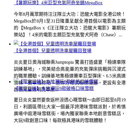
【暑期玩樂】4米巨型充氣阿奇坐鎮MegaBox
今年8月萬眾期待汪汪隊立大功：恐龍大電影全港公映！
MegaBox於8月1至31日隆重呈獻全港首個以電影為主題
的【MegaBox x《汪汪隊立大功：恐龍大電影》暑期玩
樂站】！4米的電影主題巨型充氣警犬阿奇（Chase）...
【全港首個】兒童透明洗車屋矚目登場
炎炎夏日奧海城聯乘Jumptopia 驚喜打造盛夏「極速車隊
訓練基地」，完美結合高能量的充氣彈床挑戰與沉浸式
的職業體驗。訓練基地集極速賽車巨型彈床、6.5米高速
滑梯、賽車維修站、迷你方程式極速隧道，更設有全港
【限定口味】本地潮玩9款破格口味雪糕
首個兒童透明洗車屋...
夏日炎炎當然要食返杯涼透心嘅雪糕～由即日起至8月19
日，利園區帶比大家一個最浮誇港味雪糕派對，於希慎
廣場中庭港味雪糕街，場內獨家聯乘本地創意雪糕店，
大玩9款創意口味！每款極具港味的雪糕體驗！