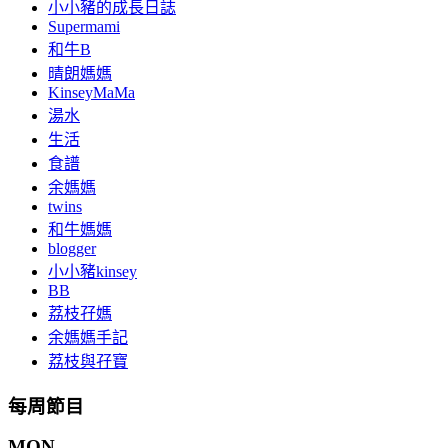
小小豬的成長日誌
Supermami
和牛B
晴朗媽媽
KinseyMaMa
湯水
生活
食譜
余媽媽
twins
和牛媽媽
blogger
小小豬kinsey
BB
荔枝孖媽
余媽媽手記
荔枝與孖寶
每周節目
MON