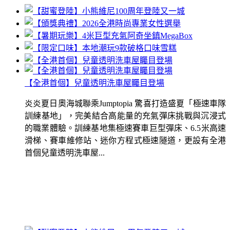
【全港首個】兒童透明洗車屋矚目登場
炎炎夏日奧海城聯乘Jumptopia 驚喜打造盛夏「極速車隊
訓練基地」，完美結合高能量的充氣彈床挑戰與沉浸式
的職業體驗。訓練基地集極速賽車巨型彈床、6.5米高速
滑梯、賽車維修站、迷你方程式極速隧道，更設有全港
首個兒童透明洗車屋...