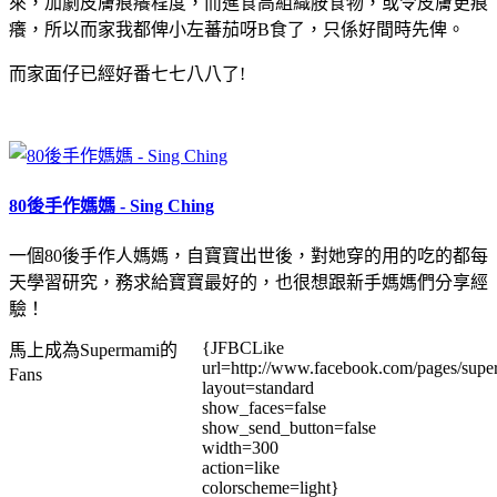
來，加劇皮膚痕癢程度，而進食高組織胺食物，或令皮膚更痕
癢，所以而家我都俾小左蕃茄呀B食了，只係好間時先俾。
而家面仔已經好番七七八八了!
80後手作媽媽 - Sing Ching
一個80後手作人媽媽，自寶寶出世後，
對她穿的用的吃的都每
天學習研究，務求給寶寶最好的，
也很想跟新手媽媽們分享經
驗！
{JFBCLike
馬上成為Supermami的
url=http://www.facebook.com/pages/su
Fans
layout=standard
show_faces=false
show_send_button=false
width=300
action=like
colorscheme=light}