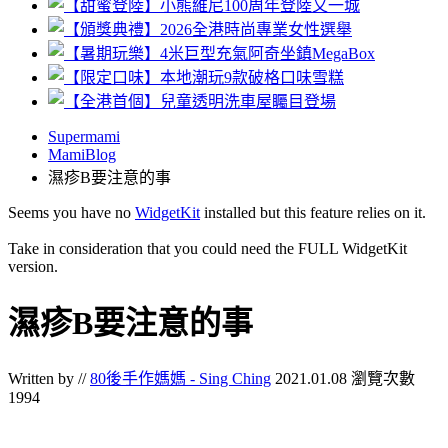
Supermami
MamiBlog
濕疹B要注意的事
Seems you have no
WidgetKit
installed but this feature relies on it.
Take in consideration that you could need the FULL WidgetKit
version.
濕疹B要注意的事
Written by //
80後手作媽媽 - Sing Ching
2021.01.08
瀏覽次數
1994