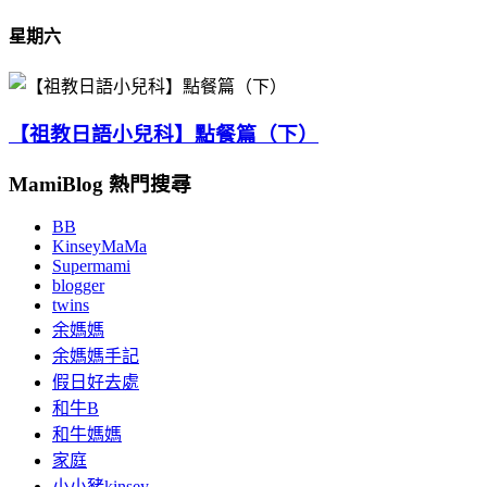
星期六
【祖教日語小兒科】點餐篇（下）
MamiBlog 熱門搜尋
BB
KinseyMaMa
Supermami
blogger
twins
余媽媽
余媽媽手記
假日好去處
和牛B
和牛媽媽
家庭
小小豬kinsey