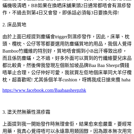
蟎機吸清晒，BB如果在換晒床舖果頭2日通常都唔會有濕疹發
作，不過去到第4日又會發，即係話必須每3日要換先得!
2. 床品質地
由於上面已經提到塵蟎會trigger到濕疹發作，因此，床單、枕
頭、欖枕、公仔等等都要選用防塵蟎質地的用品，我個人覺得
Bamboo竹纖維的特別好，質地唔會焗到小B出汗導致出疹，
而且係防塵蟎，之不過，好多外面可以買到的竹纖維嬰兒床品
都比較貴，然後俾我發現左個新加坡品牌Baa Baa Sheepz價錢
唔單止合理，公仔仲好可愛，我就買左佢地個床單同大羊仔欖
枕，超喜歡呢! 尤其係個羊羊cushion，呀媽我成日搶來攬 haha
https://www.facebook.com/Baabaasheepzhk
3. 塗天然無藥性濕疹霜
上面提到我一開始發作時無理會佢，結果愈來愈嚴重，要經常
用藥，我真心覺得唔可以永遠靠用類固醇，因為跟本無次用完