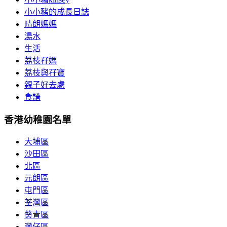
小小豬的成長日誌
晴朗媽媽
湯水
生活
荔枝孖媽
荔枝與孖寶
親子好去處
食譜
香港幼稚園名單
大埔區
沙田區
北區
元朗區
屯門區
荃灣區
葵青區
灣仔區