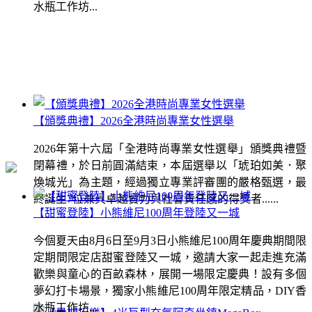
水瓶工作坊...
【頒獎典禮】2026全港時尚專業女性選舉
2026年第十六屆「全港時尚專業女性選舉」頒獎典禮暨
閉幕禮，於日前圓滿結束，本屆選舉以「琥珀如美．聚
煥城光」為主題，經過獨立專業評審團的嚴格甄選，最
終誕生7位兼具卓越實力與社會責任感的得獎者......
【甜蜜登陸】小熊維尼100周年登陸又一城
今個夏天由8月6日至9月3日小熊維尼100周年慶典期間限
定期間限定店甜蜜登陸又一城，邀請大家一起走進充滿
歡樂與童心的百畝森林，展開一場限定慶典！設有多個
夢幻打卡場景，獨家小熊維尼100周年限定精品，DIY香
水瓶工作坊...