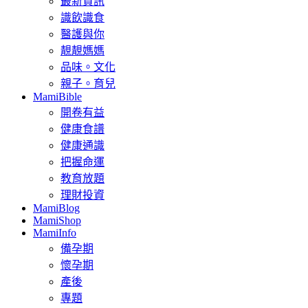
最新資訊
識飲識食
醫護與你
靚靚媽媽
品味。文化
親子。育兒
MamiBible
開卷有益
健康食譜
健康通識
把握命運
教育放題
理財投資
MamiBlog
MamiShop
MamiInfo
備孕期
懷孕期
產後
專題