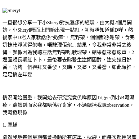
一直很想分享一下小Sheryl對抗濕疹的經驗，由大概2個月開
始，小Sheryl嘅面上開始出現一點紅，初時唔知道係D咩，然
後家中D老人家就話係”奶癣”，無野架，個個都係咁架，食完
奶抹乾淨就得架啦，唔駛理佢架... 結果，令我非常非常之後
悔，就係因為我聽左話無野架唔駛理架，結果愈來愈嚴重，2
邊面頰長期紅卜卜，最後要去睇醫生塗類固醇，塗完幾日好
番，唔夠一個禮拜又番發，又睇，又塗，又番發，如此類推，
足足搞左年幾...
情況開始嚴重，我開始去研究究竟係咩原因Trigger到小B嘅濕
疹，雖然到而家我都唔係好肯定，不過總括我嘅observation，
我嘅發現係:
1. 麈蟎
雖然我地每個星期都會換晒所有床單、枕袋，而每次都用吸塵