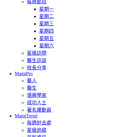
每周節目
星期一
星期二
星期三
星期四
星期五
星期六
星級訪問
醫生訪談
校長分享
MamiPro
藝人
醫生
堪輿學家
成功人士
著名運動員
MamiTrend
每週好去處
星級追縱