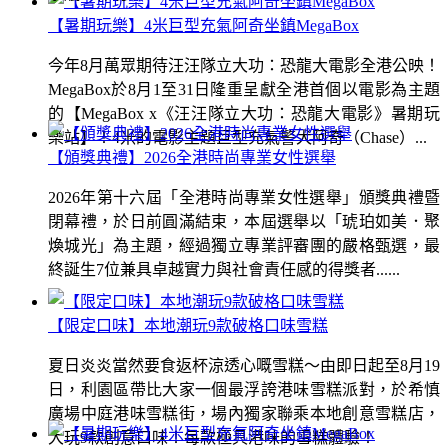
【暑期玩樂】4米巨型充氣阿奇坐鎮MegaBox
今年8月萬眾期待汪汪隊立大功：恐龍大電影全港公映！
MegaBox於8月1至31日隆重呈獻全港首個以電影為主題
的【MegaBox x《汪汪隊立大功：恐龍大電影》暑期玩
樂站】！4米的電影主題巨型充氣警犬阿奇（Chase）...
【頒獎典禮】2026全港時尚專業女性選舉
2026年第十六屆「全港時尚專業女性選舉」頒獎典禮暨
閉幕禮，於日前圓滿結束，本屆選舉以「琥珀如美．聚
煥城光」為主題，經過獨立專業評審團的嚴格甄選，最
終誕生7位兼具卓越實力與社會責任感的得獎者......
【限定口味】本地潮玩9款破格口味雪糕
夏日炎炎當然要食返杯涼透心嘅雪糕～由即日起至8月19
日，利園區帶比大家一個最浮誇港味雪糕派對，於希慎
廣場中庭港味雪糕街，場內獨家聯乘本地創意雪糕店，
大玩9款創意口味！每款極具港味的雪糕體驗！