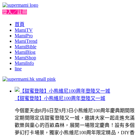
登入／註冊
首頁
MamiTV
MamiPro
MamiTrend
MamiBible
MamiBlog
MamiShop
MamiInfo
line
【甜蜜登陸】小熊維尼100周年登陸又一城
今個夏天由8月6日至9月3日小熊維尼100周年慶典期間限
定期間限定店甜蜜登陸又一城，邀請大家一起走進充滿
歡樂與童心的百畝森林，展開一場限定慶典！設有多個
夢幻打卡場景，獨家小熊維尼100周年限定精品，DIY香