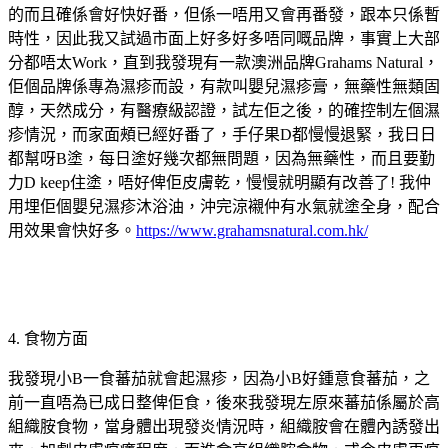
的而且確係會好快好番，但係一唔用又會再番發，跟本只係暫
時性，因此我又試過市面上好多好多唔同嘅品牌，事實上大部
分都唔太Work，直到我發現有一款澳洲品牌Grahams Natural，
佢個品牌係專為濕疹而設，有款叫嬰兒濕疹膏，無藥性無類固
醇，天然成分，有醫療級認證，試左佢之後，的確控制左個濕
疹情況，而家面頰已經好番了，手仔果D都慢慢退緊，我日日
都幫呀B塗，每日塗好幾次都無問題，因為無藥性，而且要勤
力D keep住塗，唔好俾佢皮膚乾，慢慢就明顯有改善了! 我仲
用埋佢個嬰兒濕疹沐浴油，沖完涼襯仲有水氣就塗全身，配合
用效果會快好多。
https://www.grahamsnatural.com.hk/
4. 食物方面
我發現小B一食蕃茄就會起濕疹，因為小B好鍾意食蕃茄，之
前一直唔為已成日整俾佢食，後來我發現左原來蕃茄係屬於高
組織胺食物，當身體出現發炎情況時，組織胺會在體內誘發出