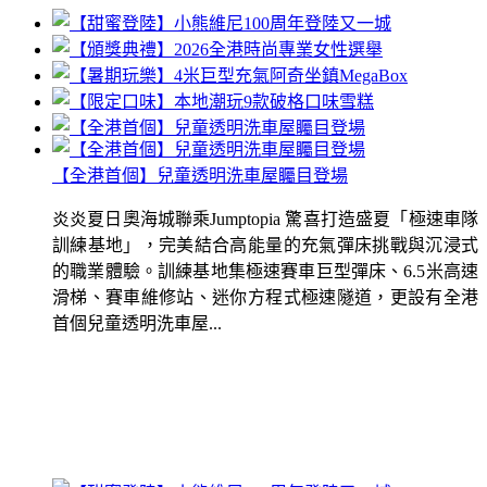
【全港首個】兒童透明洗車屋矚目登場
炎炎夏日奧海城聯乘Jumptopia 驚喜打造盛夏「極速車隊
訓練基地」，完美結合高能量的充氣彈床挑戰與沉浸式
的職業體驗。訓練基地集極速賽車巨型彈床、6.5米高速
滑梯、賽車維修站、迷你方程式極速隧道，更設有全港
首個兒童透明洗車屋...