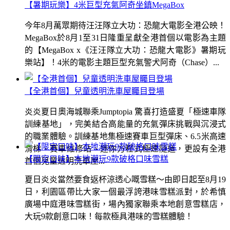
【暑期玩樂】4米巨型充氣阿奇坐鎮MegaBox
今年8月萬眾期待汪汪隊立大功：恐龍大電影全港公映！
MegaBox於8月1至31日隆重呈獻全港首個以電影為主題
的【MegaBox x《汪汪隊立大功：恐龍大電影》暑期玩
樂站】！4米的電影主題巨型充氣警犬阿奇（Chase）...
【全港首個】兒童透明洗車屋矚目登場
炎炎夏日奧海城聯乘Jumptopia 驚喜打造盛夏「極速車隊
訓練基地」，完美結合高能量的充氣彈床挑戰與沉浸式
的職業體驗。訓練基地集極速賽車巨型彈床、6.5米高速
滑梯、賽車維修站、迷你方程式極速隧道，更設有全港
【限定口味】本地潮玩9款破格口味雪糕
首個兒童透明洗車屋...
夏日炎炎當然要食返杯涼透心嘅雪糕～由即日起至8月19
日，利園區帶比大家一個最浮誇港味雪糕派對，於希慎
廣場中庭港味雪糕街，場內獨家聯乘本地創意雪糕店，
大玩9款創意口味！每款極具港味的雪糕體驗！