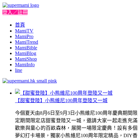
登入／註冊
首頁
MamiTV
MamiPro
MamiTrend
MamiBible
MamiBlog
MamiShop
MamiInfo
line
【甜蜜登陸】小熊維尼100周年登陸又一城
今個夏天由8月6日至9月3日小熊維尼100周年慶典期間限
定期間限定店甜蜜登陸又一城，邀請大家一起走進充滿
歡樂與童心的百畝森林，展開一場限定慶典！設有多個
夢幻打卡場景，獨家小熊維尼100周年限定精品，DIY香