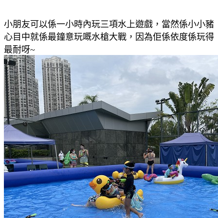
小朋友可以係一小時內玩三項
水上遊戲，當然係小小豬
心目中就係最鐘意玩嘅
水槍大戰，因為佢係依度係玩得
最耐呀~