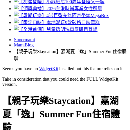
Supermami
MamiBlog
【親子玩樂Staycation】嘉湖夏「逸」Summer Fun住宿體
驗
Seems you have no
WidgetKit
installed but this feature relies on it.
Take in consideration that you could need the FULL WidgetKit
version.
【親子玩樂Staycation】嘉湖
夏「逸」Summer Fun住宿體
驗