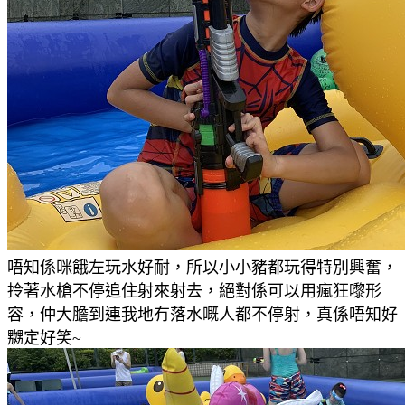
唔知係咪餓左玩水好耐，所以小小豬都玩得特別興奮，
拎著水槍
不停追住射來
射去
，絕對係可以用瘋狂嚟形
容，仲大膽到連我地冇落水嘅人都不停射，真係唔知好
嬲定好笑
~