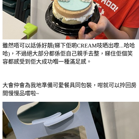
雖然唔可以話係好靚(睇下佢啲CREAM吱晒出嚟...哈哈
哈)，不過絕大部分都係佢自己親手去整，睇住佢個笑
容都感受到佢大成功嗰一種滿足感。
大會仲會為我地準備可愛餐具同包裝，咁就可以拎回房
間慢慢品嚐啦~