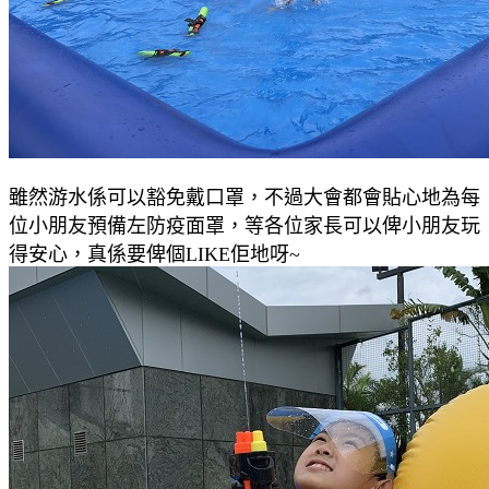
雖然游水係可以豁免戴口罩，不過大會都會貼心地為每
位小朋友預備左防疫面罩，等各位家長可以俾小朋友玩
得安心，真係要俾個LIKE佢地呀~