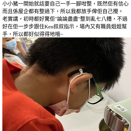
小小豬一開始就話要自己一手一腳咁整，既然佢有信心
而且係屋企都有整過下，所以我都放手俾佢自己攪。
老實講，初時都好驚佢"論論盡盡"整到亂七八糟，不過
好在佢一步步
跟住Ken叔叔指示，場內又有職員姐姐幫
手，所以都好似得得地哦~