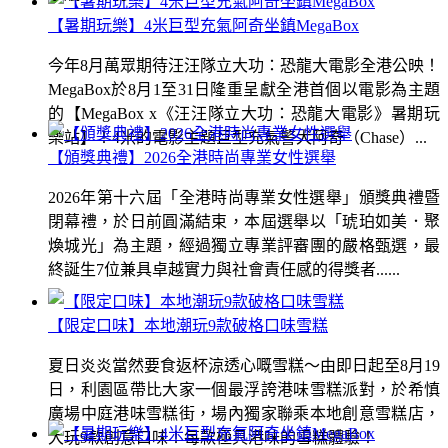
【暑期玩樂】4米巨型充氣阿奇坐鎮MegaBox
今年8月萬眾期待汪汪隊立大功：恐龍大電影全港公映！
MegaBox於8月1至31日隆重呈獻全港首個以電影為主題
的【MegaBox x《汪汪隊立大功：恐龍大電影》暑期玩
樂站】！4米的電影主題巨型充氣警犬阿奇（Chase）...
【頒獎典禮】2026全港時尚專業女性選舉
2026年第十六屆「全港時尚專業女性選舉」頒獎典禮暨
閉幕禮，於日前圓滿結束，本屆選舉以「琥珀如美．聚
煥城光」為主題，經過獨立專業評審團的嚴格甄選，最
終誕生7位兼具卓越實力與社會責任感的得獎者......
【限定口味】本地潮玩9款破格口味雪糕
夏日炎炎當然要食返杯涼透心嘅雪糕～由即日起至8月19
日，利園區帶比大家一個最浮誇港味雪糕派對，於希慎
廣場中庭港味雪糕街，場內獨家聯乘本地創意雪糕店，
大玩9款創意口味！每款極具港味的雪糕體驗！