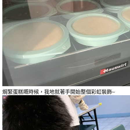
焗緊蛋糕嘅時候，我地就著手開始整個彩虹裝飾~