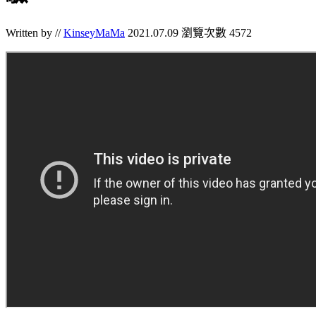
Written by //
KinseyMaMa
2021.07.09
瀏覽次數 4572