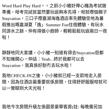
Word Hard Play Hard。。之前小小豬好俾心機為考試做
準備，咁考完試就當然要玩返夠本先得，咁就嚟個親子
Staycation，三口子嚟嘉湖海逸酒店率先體驗佢地為暑
假推出嘅嘉湖夏「逸」Summer Fun住宿體驗，有玩水
同游水之餘，仲有得做小廚師，輕輕鬆鬆玩返兩日一夜
啦！
靜靜地同大家講，小小豬一知道有得去Staycation佢都
不知幾開心，仲話：Yeah...終於我都可以去
Staycation，我真係好耐冇去玩水啦！
我地CHECK-IN之後，小小豬就已經一支箭咁走入房
間，因為住酒店最重要就係房間，
住得舒舒服服咁就可
以一覺瞓到大天光啦！
我地今次房間
升級左係園景豪華客房
(
註:
每晚需另加