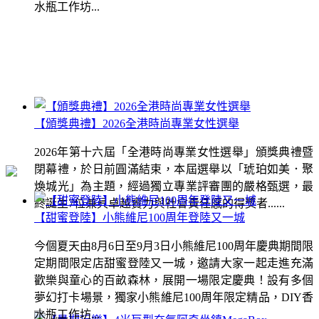
水瓶工作坊...
【頒獎典禮】2026全港時尚專業女性選舉
2026年第十六屆「全港時尚專業女性選舉」頒獎典禮暨
閉幕禮，於日前圓滿結束，本屆選舉以「琥珀如美．聚
煥城光」為主題，經過獨立專業評審團的嚴格甄選，最
終誕生7位兼具卓越實力與社會責任感的得獎者......
【甜蜜登陸】小熊維尼100周年登陸又一城
今個夏天由8月6日至9月3日小熊維尼100周年慶典期間限
定期間限定店甜蜜登陸又一城，邀請大家一起走進充滿
歡樂與童心的百畝森林，展開一場限定慶典！設有多個
夢幻打卡場景，獨家小熊維尼100周年限定精品，DIY香
水瓶工作坊...