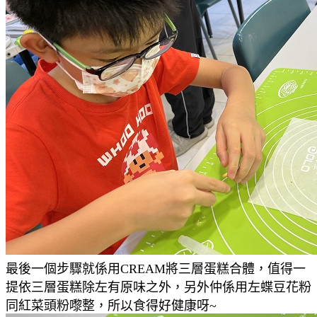
最後一個步驟就係用CREAM將三層蛋糕合體，值得一
提依三層蛋糕除左有原味之外，另外仲係用左蝶豆花粉
同紅菜頭粉嚟整，所以食得好健康呀~