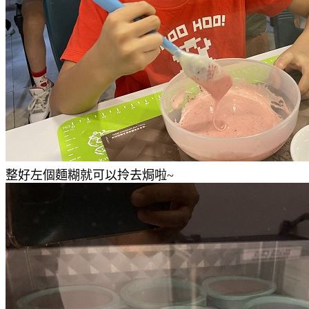
整好左個麵糊就可以拎去焗啦~