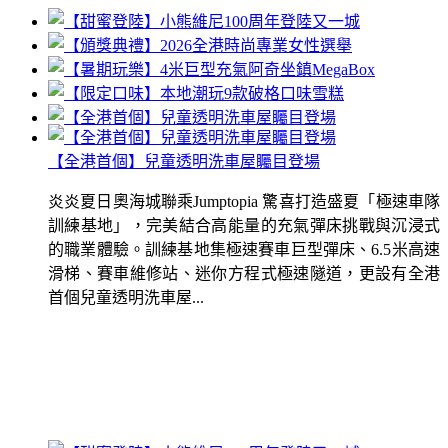
【全港首個】兒童透明洗車屋矚目登場
炎炎夏日奧海城聯乘Jumptopia 驚喜打造盛夏「極速車隊
訓練基地」，完美結合高能量的充氣彈床挑戰與沉浸式
的職業體驗。訓練基地集極速賽車巨型彈床、6.5米高速
滑梯、賽車維修站、迷你方程式極速隧道，更設有全港
首個兒童透明洗車屋...