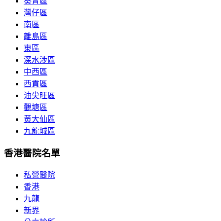
葵青區
灣仔區
南區
離島區
東區
深水涉區
中西區
西貢區
油尖旺區
觀塘區
黃大仙區
九龍城區
香港醫院名單
私營醫院
香港
九龍
新界