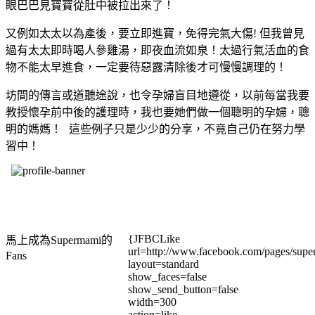
眼巴巴見寶寶從肚中被拉出來了！
又例如太太以為產後，要立即進寶，免得完氣大傷! 但我曾見
過有太太即時喝人參雞湯，即夜血流如泉！太過行氣活血的食
物不能太早進食，一定要待惡露清除後才可慢慢調理的！
坊間的傳言或道聽途說，也令孕婦盲目地遵從，以前每當我要
教授懷孕前中後的護理時，我也要她們做一個聰明的孕婦，聰
明的媽媽！ 這些例子只是少少的分享，不竟自己仍在努力學
習中！
{JFBCLike
馬上成為Supermami的
url=http://www.facebook.com/pages/su
Fans
layout=standard
show_faces=false
show_send_button=false
width=300
action=like