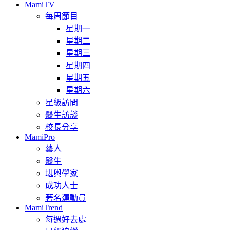
MamiTV
每周節目
星期一
星期二
星期三
星期四
星期五
星期六
星級訪問
醫生訪談
校長分享
MamiPro
藝人
醫生
堪輿學家
成功人士
著名運動員
MamiTrend
每週好去處