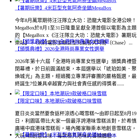
【暑期玩樂】4米巨型充氣阿奇坐鎮MegaBox
今年8月萬眾期待汪汪隊立大功：恐龍大電影全港公映！
MegaBox於8月1至31日隆重呈獻全港首個以電影為主題
的【MegaBox x《汪汪隊立大功：恐龍大電影》暑期玩
樂站】！4米的電影主題巨型充氣警犬阿奇（Chase）...
【頒獎典禮】2026全港時尚專業女性選舉
2026年第十六屆「全港時尚專業女性選舉」頒獎典禮暨
閉幕禮，於日前圓滿結束，本屆選舉以「琥珀如美．聚
煥城光」為主題，經過獨立專業評審團的嚴格甄選，最
終誕生7位兼具卓越實力與社會責任感的得獎者......
【限定口味】本地潮玩9款破格口味雪糕
夏日炎炎當然要食返杯涼透心嘅雪糕～由即日起至8月19
日，利園區帶比大家一個最浮誇港味雪糕派對，於希慎
廣場中庭港味雪糕街，場內獨家聯乘本地創意雪糕店，
大玩9款創意口味！每款極具港味的雪糕體驗！