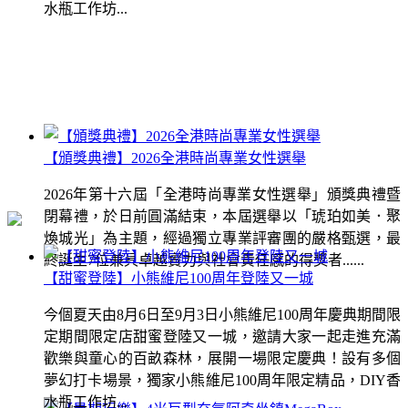
水瓶工作坊...
【頒獎典禮】2026全港時尚專業女性選舉
2026年第十六屆「全港時尚專業女性選舉」頒獎典禮暨
閉幕禮，於日前圓滿結束，本屆選舉以「琥珀如美．聚
煥城光」為主題，經過獨立專業評審團的嚴格甄選，最
終誕生7位兼具卓越實力與社會責任感的得獎者......
【甜蜜登陸】小熊維尼100周年登陸又一城
今個夏天由8月6日至9月3日小熊維尼100周年慶典期間限
定期間限定店甜蜜登陸又一城，邀請大家一起走進充滿
歡樂與童心的百畝森林，展開一場限定慶典！設有多個
夢幻打卡場景，獨家小熊維尼100周年限定精品，DIY香
水瓶工作坊...