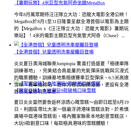
【暑期玩樂】4米巨型充氣阿奇坐鎮MegaBox
今年8月萬眾期待汪汪隊立大功：恐龍大電影全港公映！
MegaBox於8月1至31日隆重呈獻全港首個以電影為主題
的【MegaBox x《汪汪隊立大功：恐龍大電影》暑期玩
樂站】！4米的電影主題巨型充氣警犬阿奇（Chase）...
【全港首個】兒童透明洗車屋矚目登場
炎炎夏日奧海城聯乘Jumptopia 驚喜打造盛夏「極速車隊
訓練基地」，完美結合高能量的充氣彈床挑戰與沉浸式
的職業體驗。訓練基地集極速賽車巨型彈床、6.5米高速
滑梯、賽車維修站、迷你方程式極速隧道，更設有全港
【限定口味】本地潮玩9款破格口味雪糕
首個兒童透明洗車屋...
夏日炎炎當然要食返杯涼透心嘅雪糕～由即日起至8月19
日，利園區帶比大家一個最浮誇港味雪糕派對，於希慎
廣場中庭港味雪糕街，場內獨家聯乘本地創意雪糕店，
大玩9款創意口味！每款極具港味的雪糕體驗！