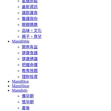
星級追縱
最新資訊
識飲識食
醫護與你
靚靚媽媽
品味。文化
親子。育兒
MamiBible
開卷有益
健康食譜
健康通識
把握命運
教育放題
理財投資
MamiBlog
MamiShop
MamiInfo
備孕期
懷孕期
產後