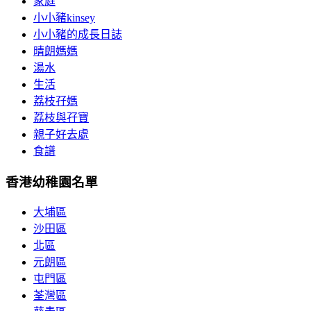
家庭
小小豬kinsey
小小豬的成長日誌
晴朗媽媽
湯水
生活
荔枝孖媽
荔枝與孖寶
親子好去處
食譜
香港幼稚園名單
大埔區
沙田區
北區
元朗區
屯門區
荃灣區