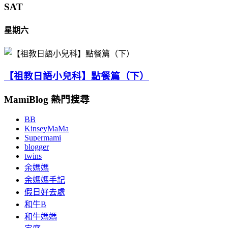
SAT
星期六
【祖教日語小兒科】點餐篇（下）
MamiBlog 熱門搜尋
BB
KinseyMaMa
Supermami
blogger
twins
余媽媽
余媽媽手記
假日好去處
和牛B
和牛媽媽