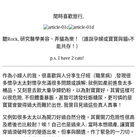
閒時喜歡旅行,
聽Rock, 研究醫學美容、弄貓為樂！（誰說孕婦或寶寶與貓s不
能共存！）
p.s. I have 2 cats!
作為小婦人的我，很喜歡與人分享生仔經（職業病）,發現很
多懷孕太太對懷孕充滿很多問題或誤解: 就例如產前進食太多
補品，又刻意去飲大量孕婦奶粉，以為對寶寶好，其實這樣可
以很危險, 不但體重暴脤，甚致可誘發妊娠糖尿，更可憐的是
寶寶會變得過大而難於出世, 我曾目見過這些真人真事！
又例如很多太太以為開刀好過自然分娩，其實開刀危險性很高
及癒後也比較耐！唉！自己也是過來人: 當時本想順產, 讓寶寶
穿過滑破時空的隧道出來，但事與願遺，作了緊急的一刀切，