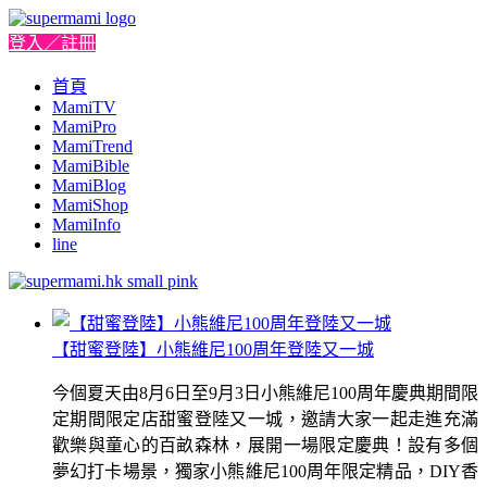
登入／註冊
首頁
MamiTV
MamiPro
MamiTrend
MamiBible
MamiBlog
MamiShop
MamiInfo
line
【甜蜜登陸】小熊維尼100周年登陸又一城
今個夏天由8月6日至9月3日小熊維尼100周年慶典期間限
定期間限定店甜蜜登陸又一城，邀請大家一起走進充滿
歡樂與童心的百畝森林，展開一場限定慶典！設有多個
夢幻打卡場景，獨家小熊維尼100周年限定精品，DIY香