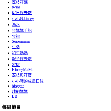
荔枝孖媽
twins
假日好去處
小小豬kinsey
湯水
余媽媽手記
食譜
Supermami
生活
和牛媽媽
親子好去處
家庭
KinseyMaMa
荔枝與孖寶
小小豬的成長日誌
blogger
晴朗媽媽
BB
每周節目