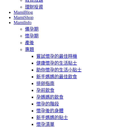
教育放題
理財投資
MamiBlog
MamiShop
MamiInfo
備孕期
懷孕期
產後
專題
嘗試懷孕的最佳時機
健康懷孕的生活貼士
助你懷孕的生活小貼士
新手媽媽的最佳飲食
排卵指南
孕前飲食
孕媽媽的飲食
懷孕的階段
懷孕後的身體
新手媽媽的貼士
懷孕清單