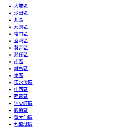
大埔區
沙田區
北區
元朗區
屯門區
荃灣區
葵青區
灣仔區
南區
離島區
東區
深水涉區
中西區
西貢區
油尖旺區
觀塘區
黃大仙區
九龍城區