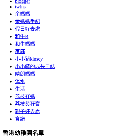
blogger
twins
余媽媽
余媽媽手記
假日好去處
和牛B
和牛媽媽
家庭
小小豬kinsey
小小豬的成長日誌
晴朗媽媽
湯水
生活
荔枝孖媽
荔枝與孖寶
親子好去處
食譜
香港幼稚園名單