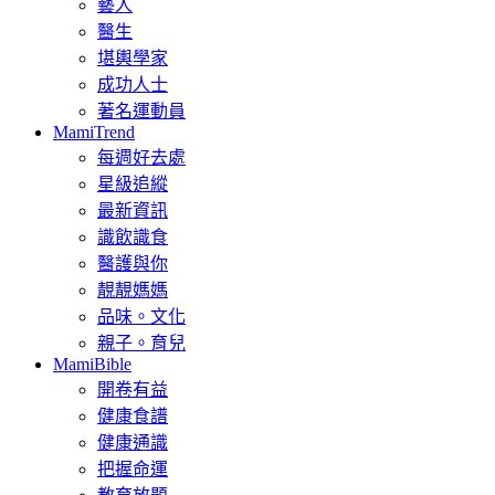
藝人
醫生
堪輿學家
成功人士
著名運動員
MamiTrend
每週好去處
星級追縱
最新資訊
識飲識食
醫護與你
靚靚媽媽
品味。文化
親子。育兒
MamiBible
開卷有益
健康食譜
健康通識
把握命運