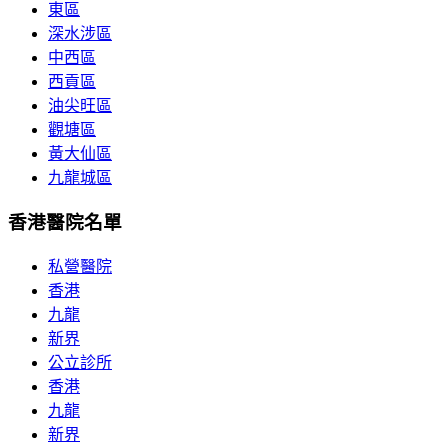
東區
深水涉區
中西區
西貢區
油尖旺區
觀塘區
黃大仙區
九龍城區
香港醫院名單
私營醫院
香港
九龍
新界
公立診所
香港
九龍
新界