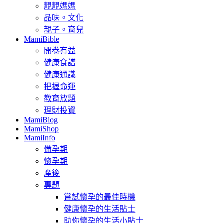
靚靚媽媽
品味。文化
親子。育兒
MamiBible
開卷有益
健康食譜
健康通識
把握命運
教育放題
理財投資
MamiBlog
MamiShop
MamiInfo
備孕期
懷孕期
產後
專題
嘗試懷孕的最佳時機
健康懷孕的生活貼士
助你懷孕的生活小貼士