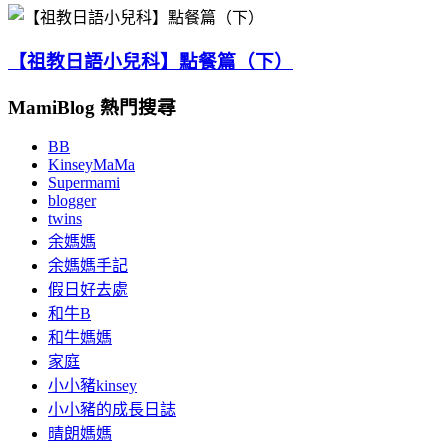
【祖教日語小兒科】點餐篇（下）
MamiBlog 熱門搜尋
BB
KinseyMaMa
Supermami
blogger
twins
余媽媽
余媽媽手記
假日好去處
和牛B
和牛媽媽
家庭
小小豬kinsey
小小豬的成長日誌
晴朗媽媽