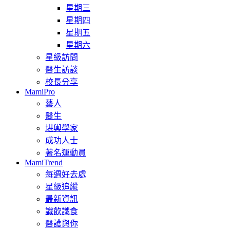
星期三
星期四
星期五
星期六
星級訪問
醫生訪談
校長分享
MamiPro
藝人
醫生
堪輿學家
成功人士
著名運動員
MamiTrend
每週好去處
星級追縱
最新資訊
識飲識食
醫護與你