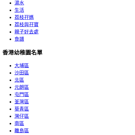
湯水
生活
荔枝孖媽
荔枝與孖寶
親子好去處
食譜
香港幼稚園名單
大埔區
沙田區
北區
元朗區
屯門區
荃灣區
葵青區
灣仔區
南區
離島區