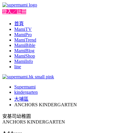
登入／註冊
首頁
MamiTV
MamiPro
MamiTrend
MamiBible
MamiBlog
MamiShop
MamiInfo
line
Supermami
kindergarten
大埔區
ANCHORS KINDERGARTEN
安基司幼稚園
ANCHORS KINDERGARTEN