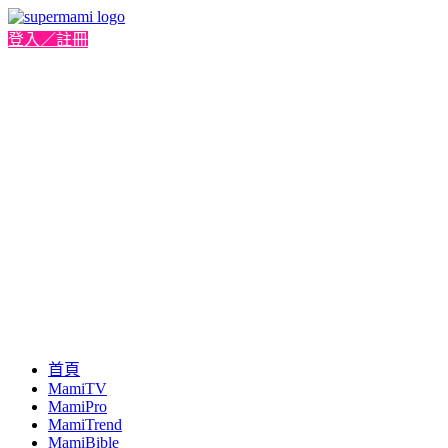
登入／註冊
首頁
MamiTV
MamiPro
MamiTrend
MamiBible