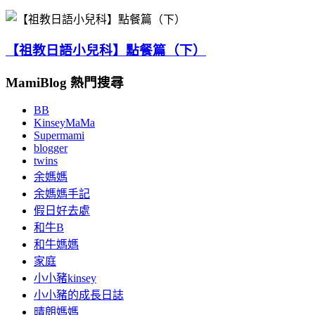
【祖教日語小兒科】點餐篇（下）
MamiBlog 熱門搜尋
BB
KinseyMaMa
Supermami
blogger
twins
余媽媽
余媽媽手記
假日好去處
和牛B
和牛媽媽
家庭
小小豬kinsey
小小豬的成長日誌
晴朗媽媽