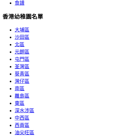
食譜
香港幼稚園名單
大埔區
沙田區
北區
元朗區
屯門區
荃灣區
葵青區
灣仔區
南區
離島區
東區
深水涉區
中西區
西貢區
油尖旺區