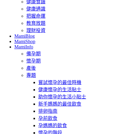
健康食譜
健康通識
把握命運
教育放題
理財投資
MamiBlog
MamiShop
MamiInfo
備孕期
懷孕期
產後
專題
嘗試懷孕的最佳時機
健康懷孕的生活貼士
助你懷孕的生活小貼士
新手媽媽的最佳飲食
排卵指南
孕前飲食
孕媽媽的飲食
懷孕的階段