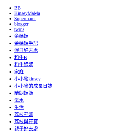
BB
KinseyMaMa
Supermami
blogger
twins
余媽媽
余媽媽手記
假日好去處
和牛B
和牛媽媽
家庭
小小豬kinsey
小小豬的成長日誌
晴朗媽媽
湯水
生活
荔枝孖媽
荔枝與孖寶
親子好去處