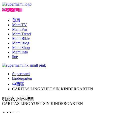
登入／註冊
首頁
MamiTV
MamiPro
MamiTrend
MamiBible
MamiBlog
MamiShop
MamiInfo
line
Supermami
kindergarten
中西區
CARITAS LING YUET SIN KINDERGARTEN
明愛凌月仙幼稚園
CARITAS LING YUET SIN KINDERGARTEN