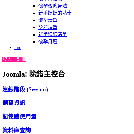
懷孕後的身體
新手媽媽的貼士
懷孕清單
孕前清單
新手媽媽清單
懷孕月曆
line
登入／註冊
Joomla! 除錯主控台
連線階段 (Session)
側寫資訊
記憶體使用量
資料庫查詢