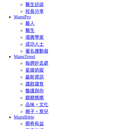
醫生訪談
校長分享
MamiPro
藝人
醫生
堪輿學家
成功人士
著名運動員
MamiTrend
每週好去處
星級追縱
最新資訊
識飲識食
醫護與你
靚靚媽媽
品味。文化
親子。育兒
MamiBible
開卷有益