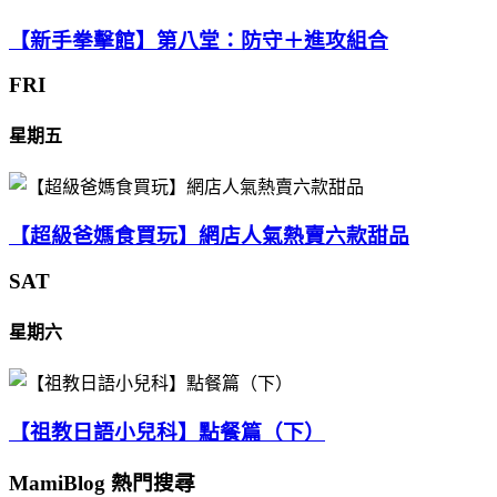
【新手拳擊館】第八堂：防守＋進攻組合
FRI
星期五
【超級爸媽食買玩】網店人氣熱賣六款甜品
SAT
星期六
【祖教日語小兒科】點餐篇（下）
MamiBlog 熱門搜尋