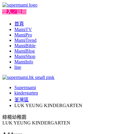
登入／註冊
首頁
MamiTV
MamiPro
MamiTrend
MamiBible
MamiBlog
MamiShop
MamiInfo
line
Supermami
kindergarten
荃灣區
LUK YEUNG KINDERGARTEN
綠楊幼稚園
LUK YEUNG KINDERGARTEN