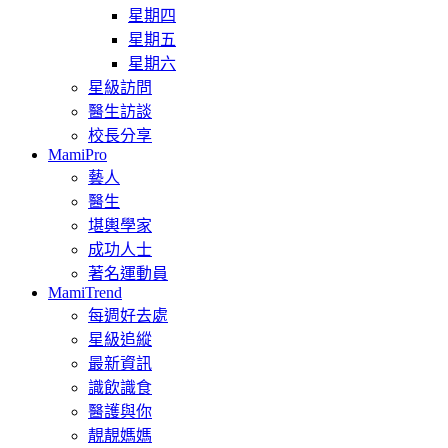
星期四
星期五
星期六
星級訪問
醫生訪談
校長分享
MamiPro
藝人
醫生
堪輿學家
成功人士
著名運動員
MamiTrend
每週好去處
星級追縱
最新資訊
識飲識食
醫護與你
靚靚媽媽