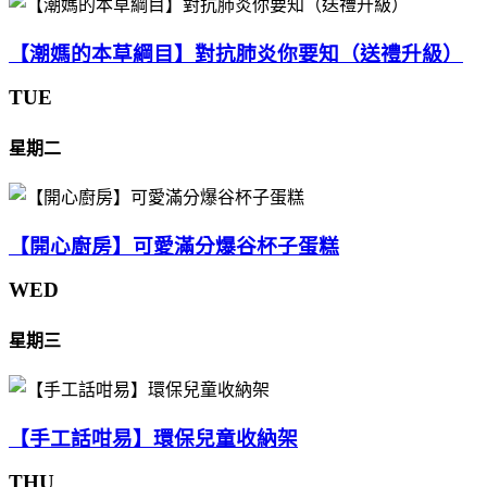
【潮媽的本草綱目】對抗肺炎你要知（送禮升級）
TUE
星期二
【開心廚房】可愛滿分爆谷杯子蛋糕
WED
星期三
【手工話咁易】環保兒童收納架
THU