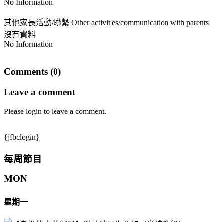
No Information
其他家長活動/聯繫 Other activities/communication with parents
沒有資料
No Information
Comments (0)
Leave a comment
Please login to leave a comment.
{jfbclogin}
每周節目
MON
星期一