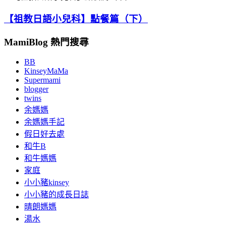
【祖教日語小兒科】點餐篇（下）
MamiBlog 熱門搜尋
BB
KinseyMaMa
Supermami
blogger
twins
余媽媽
余媽媽手記
假日好去處
和牛B
和牛媽媽
家庭
小小豬kinsey
小小豬的成長日誌
晴朗媽媽
湯水