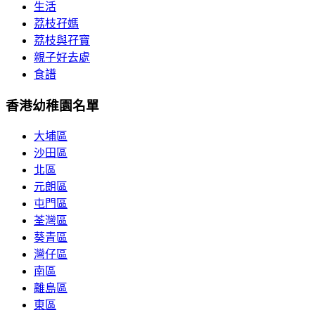
生活
荔枝孖媽
荔枝與孖寶
親子好去處
食譜
香港幼稚園名單
大埔區
沙田區
北區
元朗區
屯門區
荃灣區
葵青區
灣仔區
南區
離島區
東區