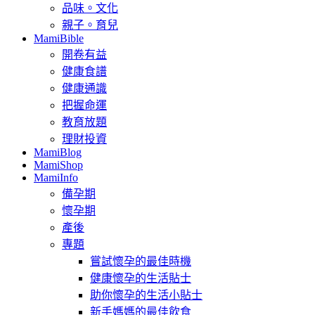
品味。文化
親子。育兒
MamiBible
開卷有益
健康食譜
健康通識
把握命運
教育放題
理財投資
MamiBlog
MamiShop
MamiInfo
備孕期
懷孕期
產後
專題
嘗試懷孕的最佳時機
健康懷孕的生活貼士
助你懷孕的生活小貼士
新手媽媽的最佳飲食