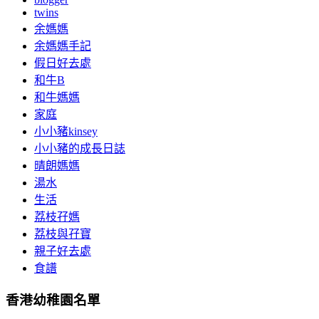
twins
余媽媽
余媽媽手記
假日好去處
和牛B
和牛媽媽
家庭
小小豬kinsey
小小豬的成長日誌
晴朗媽媽
湯水
生活
荔枝孖媽
荔枝與孖寶
親子好去處
食譜
香港幼稚園名單