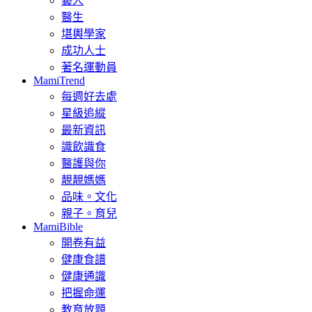
藝人
醫生
堪輿學家
成功人士
著名運動員
MamiTrend
每週好去處
星級追縱
最新資訊
識飲識食
醫護與你
靚靚媽媽
品味。文化
親子。育兒
MamiBible
開卷有益
健康食譜
健康通識
把握命運
教育放題