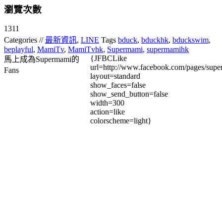
瀏覽次數
1311
Categories //
最新資訊
,
LINE
Tags
bduck
,
bduckhk
,
bduckswim
,
beplayful
,
MamiTv
,
MamiTvhk
,
Supermami
,
supermamihk
{JFBCLike
馬上成為Supermami的
url=http://www.facebook.com/pages/su
Fans
layout=standard
show_faces=false
show_send_button=false
width=300
action=like
colorscheme=light}