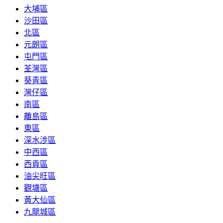
大埔區
沙田區
北區
元朗區
屯門區
荃灣區
葵青區
灣仔區
南區
離島區
東區
深水涉區
中西區
西貢區
油尖旺區
觀塘區
黃大仙區
九龍城區