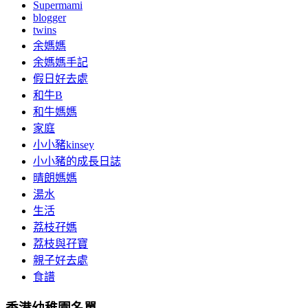
Supermami
blogger
twins
余媽媽
余媽媽手記
假日好去處
和牛B
和牛媽媽
家庭
小小豬kinsey
小小豬的成長日誌
晴朗媽媽
湯水
生活
荔枝孖媽
荔枝與孖寶
親子好去處
食譜
香港幼稚園名單