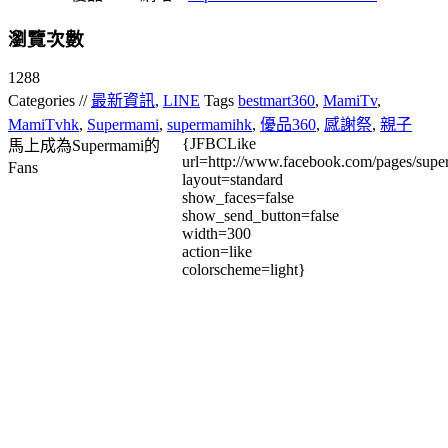
瀏覽次數
1288
Categories //
最新資訊
,
LINE
Tags
bestmart360
,
MamiTv
,
MamiTvhk
,
Supermami
,
supermamihk
,
優品360
,
感謝祭
,
親子
{JFBCLike
馬上成為Supermami的
url=http://www.facebook.com/pages/su
Fans
layout=standard
show_faces=false
show_send_button=false
width=300
action=like
colorscheme=light}