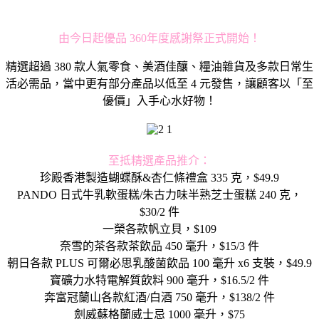
由今日起優品 360年度感謝祭正式開始！
精選超過
380
款人氣零食、美酒佳釀、糧油雜貨及多款日常生
活必需品，當中更有部分產品以低至
4
元發售，讓顧客以「至
優價」入手心水好物！
至抵精選產品推介：
珍殿香港製造蝴蝶酥&杏仁條禮盒 335 克，$49.9
PANDO 日式牛乳軟蛋糕/朱古力味半熟芝士蛋糕 240 克，
$30/2 件
一榮各款帆立貝，$109
奈雪的茶各款茶飲品 450 毫升，$15/3 件
朝日各款 PLUS 可爾必思乳酸菌飲品 100 毫升 x6 支裝，$49.9
寶礦力水特電解質飲料 900 毫升，$16.5/2 件
奔富冠蘭山各款紅酒/白酒 750 毫升，$138/2 件
劍威蘇格蘭威士忌 1000 毫升，$75