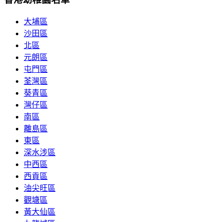
大埔區
沙田區
北區
元朗區
屯門區
荃灣區
葵青區
灣仔區
南區
離島區
東區
深水涉區
中西區
西貢區
油尖旺區
觀塘區
黃大仙區