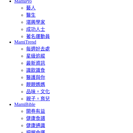
MamiPro
藝人
醫生
堪輿學家
成功人士
著名運動員
MamiTrend
每週好去處
星級追縱
最新資訊
識飲識食
醫護與你
靚靚媽媽
品味。文化
親子。育兒
MamiBible
開卷有益
健康食譜
健康通識
把握命運