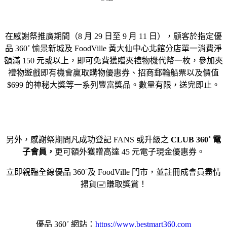
在感謝祭推廣期間（
8
月
29
日至
9
月
11
日），顧客於指定優
品
360˚
愉景新城及
FoodVille
黃大仙中心北館分店單一消費淨
額滿
150
元或以上，即可免費獲贈夾禮物機代幣一枚，參加夾
禮物遊戲即有機會贏取購物優惠券、招商郵輪船票以及價值
$699
的神秘大獎等一系列豐富獎品。數量有限，送完即止。
另外，感謝祭期間凡成功登記
FANS
或升級之
CLUB
360˚
電
子會員，
更可額外獲贈高達
45
元電子現金優惠券。
立即親臨全線優品
360˚
及
FoodVille
門市，並註冊
成會員盡情
掃貨
🖃
賺取獎賞！
優品
360˚
網站：
https://www.bestmart360.com