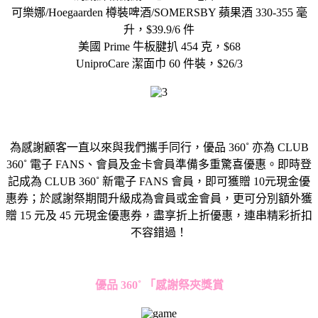
可樂娜/Hoegaarden 樽裝啤酒/SOMERSBY 蘋果酒 330-355 毫
升，$39.9/6 件
美國 Prime 牛板腱扒 454 克，$68
UniproCare 潔面巾 60 件裝，$26/3
為感謝顧客一直以來與我們攜手同行，優品
360˚
亦為
CLUB
360˚
電子
FANS
、會員及
金卡會員準備多重驚喜優惠。即時登
記成為
CLUB
360˚
新電子
FANS
會員，即可獲贈
10
元現金優
惠券；於感謝祭期間升級成為會員或金會員，更可分別額外獲
贈
15
元及
45
元
現金優惠券，盡享折上折優惠，連串精彩折扣
不容錯過！
優品
360˚
「感謝祭夾獎賞