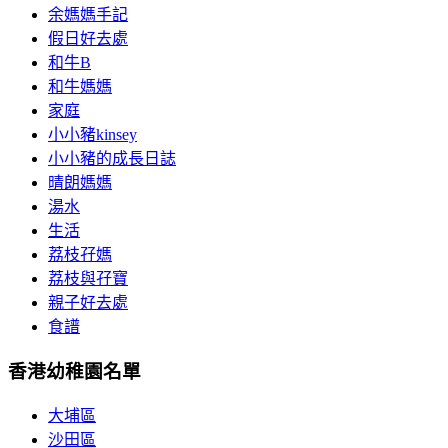
余媽媽手記
假日好去處
和牛B
和牛媽媽
家庭
小小豬kinsey
小小豬的成長日誌
晴朗媽媽
湯水
生活
荔枝孖媽
荔枝與孖寶
親子好去處
食譜
香港幼稚園名單
大埔區
沙田區