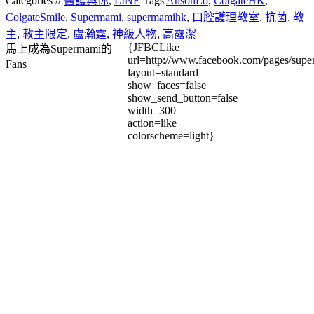
Categories //
醫護與你
,
LINE
Tags
AnsonLo
,
ColgateHK
,
ColgateSmile
,
Supermami
,
supermamihk
,
口腔護理教室
,
抗菌
,
教
主
,
教主限定
,
盧瀚霆
,
神級人物
,
高露潔
{JFBCLike
馬上成為Supermami的
url=http://www.facebook.com/pages/su
Fans
layout=standard
show_faces=false
show_send_button=false
width=300
action=like
colorscheme=light}