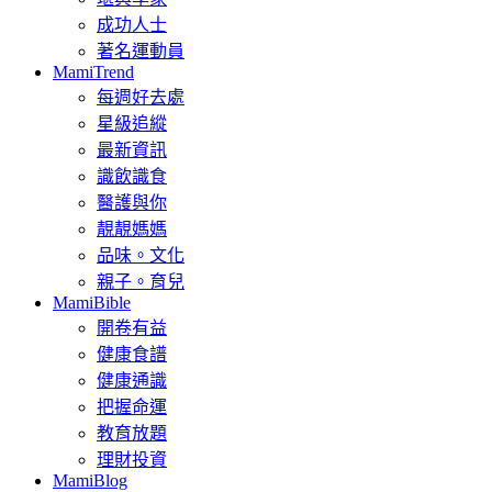
成功人士
著名運動員
MamiTrend
每週好去處
星級追縱
最新資訊
識飲識食
醫護與你
靚靚媽媽
品味。文化
親子。育兒
MamiBible
開卷有益
健康食譜
健康通識
把握命運
教育放題
理財投資
MamiBlog