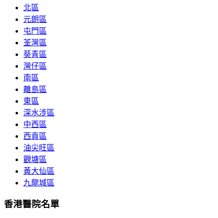
北區
元朗區
屯門區
荃灣區
葵青區
灣仔區
南區
離島區
東區
深水涉區
中西區
西貢區
油尖旺區
觀塘區
黃大仙區
九龍城區
香港醫院名單