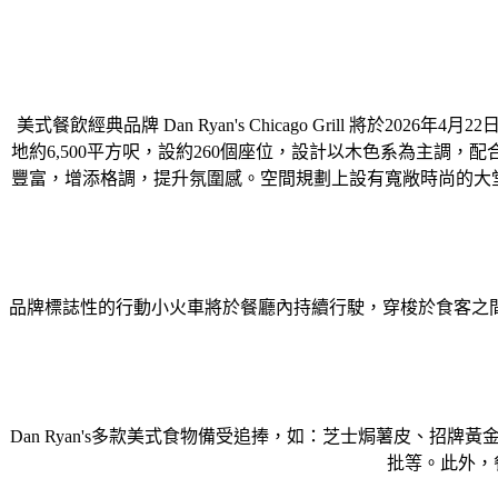
美式餐飲經典品牌 Dan Ryan's Chicago Grill
地約6,500平方呎，設約260個座位，設計以木色系為主
豐富，增添格調，提升氛圍感。空間規劃上設有寬敞時尚的大堂區（Lo
品牌標誌性的行動小火車將於餐廳內持續行駛，穿梭於食客之
Dan Ryan's多款美式食物備受追捧，如：芝士焗薯皮、
批等。此外，