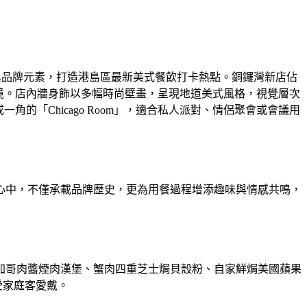
尚設計融合經典品牌元素，打造港島區最新美式餐飲打卡熱點。銅鑼灣新店佔
環境。店內牆身飾以多幅時尚壁畫，呈現地道美式風格，視覺層次
一角的「Chicago Room」，適合私人派對、情侶聚會或會議用
心中，不僅承載品牌歷史，更為用餐過程增添趣味與情感共鳴，
。
、芝加哥肉醬煙肉漢堡、蟹肉四重芝士焗貝殼粉、自家鮮焗美國蘋果
受家庭客愛戴。