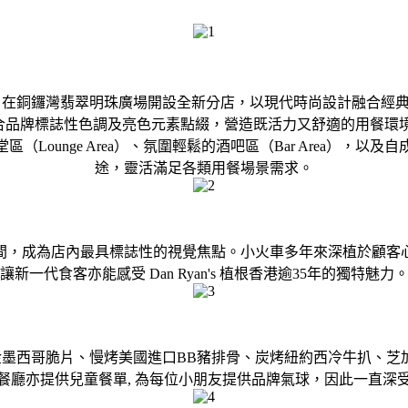
 將於2026年4月22日在銅鑼灣翡翠明珠廣場開設全新分店，以現代時
調，配合品牌標誌性色調及亮色元素點綴，營造既活力又舒適的用餐
unge Area）、氛圍輕鬆的酒吧區（Bar Area），以及自成
途，靈活滿足各類用餐場景需求。
間，成為店內最具標誌性的視覺焦點。小火車多年來深植於顧客
讓新一代食客亦能感受 Dan Ryan's 植根香港逾35年的獨特魅力
招牌黃金墨西哥脆片、慢烤美國進口BB豬排骨、炭烤紐約西冷牛扒
餐廳亦提供兒童餐單, 為每位小朋友提供品牌氣球，因此一直深