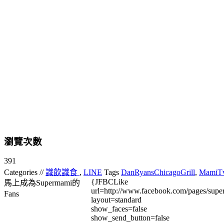
瀏覽次數
391
Categories //
識飲識食
,
LINE
Tags
DanRyansChicagoGrill
,
MamiT
{JFBCLike
馬上成為Supermami的
url=http://www.facebook.com/pages/su
Fans
layout=standard
show_faces=false
show_send_button=false