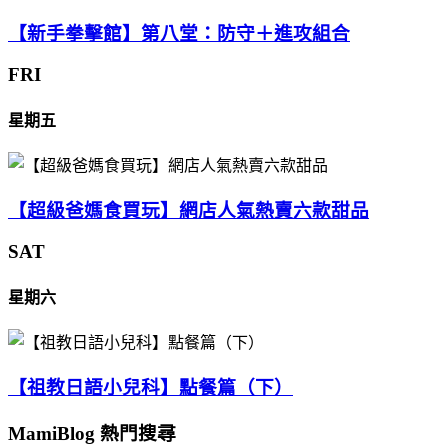
【新手拳擊館】第八堂：防守＋進攻組合
FRI
星期五
【超級爸媽食買玩】網店人氣熱賣六款甜品
SAT
星期六
【祖教日語小兒科】點餐篇（下）
MamiBlog 熱門搜尋