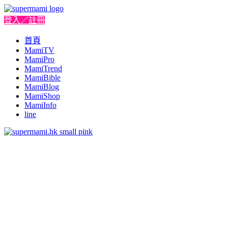
登入／註冊
首頁
MamiTV
MamiPro
MamiTrend
MamiBible
MamiBlog
MamiShop
MamiInfo
line