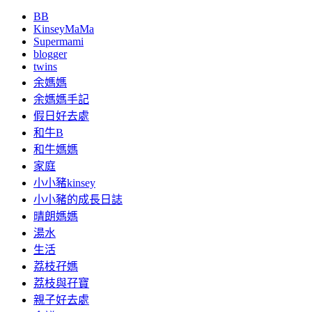
BB
KinseyMaMa
Supermami
blogger
twins
余媽媽
余媽媽手記
假日好去處
和牛B
和牛媽媽
家庭
小小豬kinsey
小小豬的成長日誌
晴朗媽媽
湯水
生活
荔枝孖媽
荔枝與孖寶
親子好去處