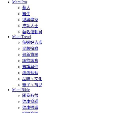
MamiPro
藝人
醫生
堪輿學家
成功人士
著名運動員
MamiTrend
每週好去處
星級追縱
最新資訊
識飲識食
醫護與你
靚靚媽媽
品味。文化
親子。育兒
MamiBible
開卷有益
健康食譜
健康通識