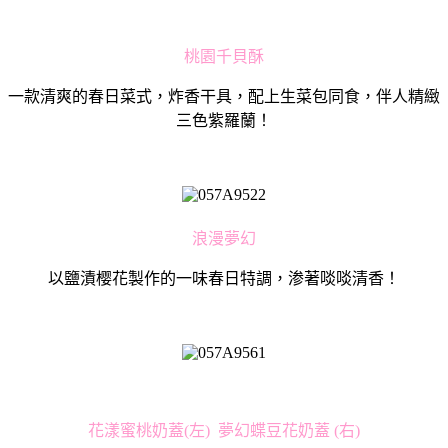
桃園千貝酥
一款清爽的春日菜式，炸香干具，配上生菜包同食，伴人精緻
三色紫羅蘭！
浪漫夢幻
以鹽漬樱花製作的一味春日特調，渗著啖啖清香！
花漾蜜桃奶蓋(左) 夢幻蝶豆花奶蓋 (右)