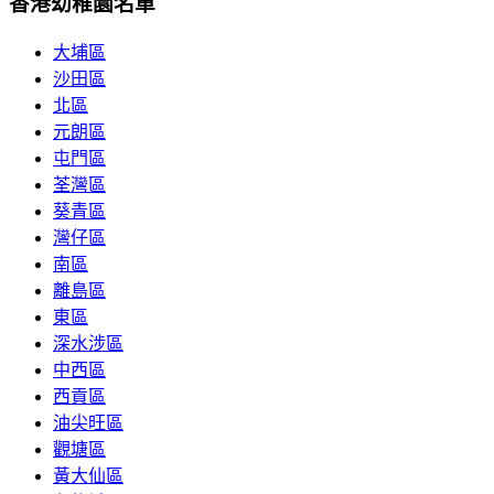
香港幼稚園名單
大埔區
沙田區
北區
元朗區
屯門區
荃灣區
葵青區
灣仔區
南區
離島區
東區
深水涉區
中西區
西貢區
油尖旺區
觀塘區
黃大仙區