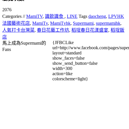
2076
Categories //
MamiTV
,
識飲識食
,
LINE
Tags
daocheng
,
LPVHK
法國藝術花店
,
MamiTv
,
MamiTvhk
,
Supermami
,
supermamihk
,
人氣打卡台灣菜
,
春日花藝工作坊
,
稻埕春日花漾盛宴
,
稻埕飯
店
{JFBCLike
馬上成為Supermami的
url=http://www.facebook.com/pages/su
Fans
layout=standard
show_faces=false
show_send_button=false
width=300
action=like
colorscheme=light}