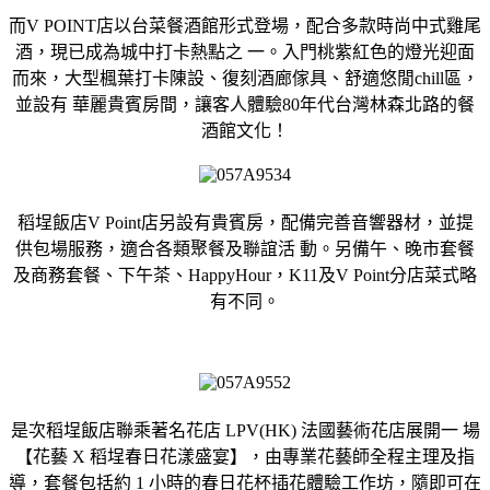
而V POINT店以台菜餐酒館形式登場，配合多款時尚中式雞尾
酒，現已成為城中打卡熱點之 一。入門桃紫紅色的燈光迎面
而來，大型楓葉打卡陳設、復刻酒廊傢具、舒適悠閒chill區，
並設有 華麗貴賓房間，讓客人體驗80年代台灣林森北路的餐
酒館文化！
稻埕飯店V Point店另設有貴賓房，配備完善音響器材，並提
供包場服務，適合各類聚餐及聯誼活 動。另備午、晚市套餐
及商務套餐、下午茶、HappyHour，K11及V Point分店菜式略
有不同。
是次稻埕飯店聯乘著名花店 LPV(HK) 法國藝術花店展開一 場
【花藝 X 稻埕春日花漾盛宴】，由專業花藝師全程主理及指
導，套餐包括約 1 小時的春日花杯插花體驗工作坊，隨即可在