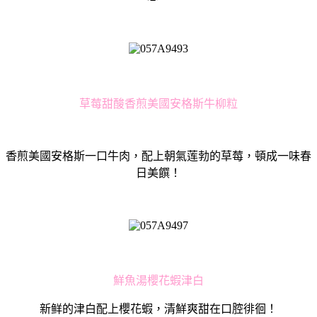
草莓甜酸香煎美國安格斯牛柳粒
香煎美國安格斯一口牛肉，配上朝氣莲勃的草莓，頓成一味春
日美饌！
鮮魚湯櫻花蝦津白
新鲜的津白配上櫻花蝦，清鮮爽甜在口腔徘徊！