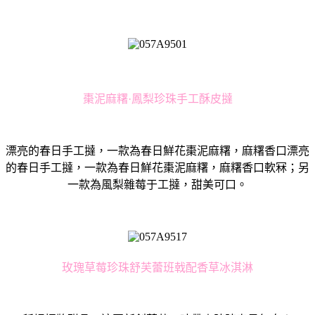
棗泥麻糬·鳳梨珍珠手工酥皮撻
漂亮的春日手工撻，一款為春日鮮花棗泥麻糬，麻糬香口漂亮
的春日手工撻，一款為春日鮮花棗泥麻糬，麻糬香口軟冧；另
一款為風梨雜莓于工撻，甜美可口。
玫瑰草莓珍珠舒芙蕾班戟配香草冰淇淋