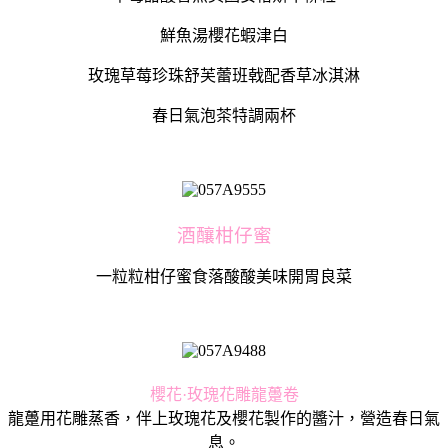
鮮魚湯櫻花蝦津白
玫瑰草莓珍珠舒芙蕾班戟配香草冰淇淋
春日氣泡茶特調兩杯
酒釀柑仔蜜
一粒粒柑仔蜜食落酸酸美味開胃良菜
櫻花·玫瑰花雕龍躉卷
龍躉用花雕蒸香，伴上玫瑰花及櫻花製作的醬汁，營造春日氣
息。