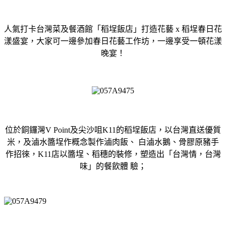
人氣打卡台灣菜及餐酒館「稻埕飯店」打造花藝 x 稻埕春日花
漾盛宴，大家可一邊參加春日花藝工作坊，一邊享受一頓花漾
晚宴！
位於銅鑼灣V Point及尖沙咀K11的稻埕飯店，以台灣直送優質
米，及滷水醬埕作概念製作滷肉飯、 白滷水鵝、骨膠原豬手
作招徠，K11店以醬埕、稻穗的裝修，塑造出「台灣情，台灣
味」的餐飲體 驗；