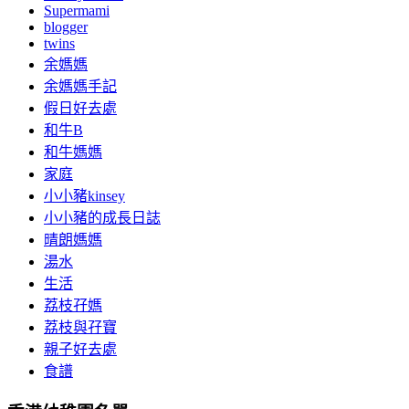
Supermami
blogger
twins
余媽媽
余媽媽手記
假日好去處
和牛B
和牛媽媽
家庭
小小豬kinsey
小小豬的成長日誌
晴朗媽媽
湯水
生活
荔枝孖媽
荔枝與孖寶
親子好去處
食譜