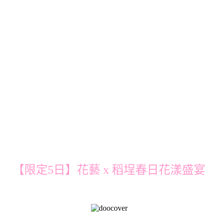
【限定5日】花藝 x 稻埕春日花漾盛宴