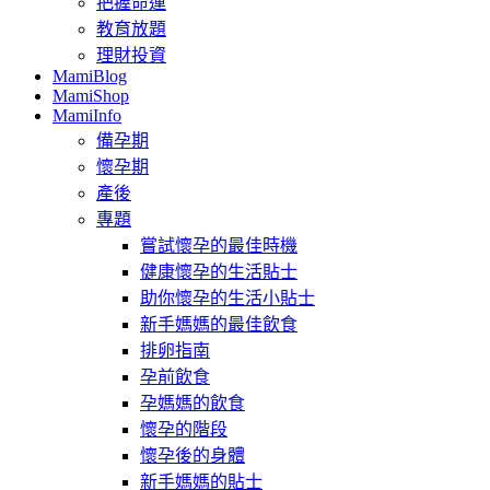
把握命運
教育放題
理財投資
MamiBlog
MamiShop
MamiInfo
備孕期
懷孕期
產後
專題
嘗試懷孕的最佳時機
健康懷孕的生活貼士
助你懷孕的生活小貼士
新手媽媽的最佳飲食
排卵指南
孕前飲食
孕媽媽的飲食
懷孕的階段
懷孕後的身體
新手媽媽的貼士