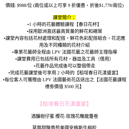
價錢: $988/位 (兩位或以上可享 9 折優惠，折後$1,778/兩位)
課堂簡介：
•1 小時的花藝體驗課程【春日花杯】
•採用歐洲直送最高質量的鮮花和襯葉
•課堂內容包括花材處理和配搭，鮮花色彩配搭組合，花泥應
用及不同種類的花材介紹
•專業花藝師全程由 LPV 法國花藝之花藝師主理指導
•課堂費用已包括所有花材，器皿及工具（借用）
•花藝作品完成後可以整個帶走
•完成花藝課堂後可享用 2 小時的【稻埕春日花漾盛宴】
•每位客人可獲贈由 LPV 法國藝術花店送出之【法國花藝課程
禮劵價值 $500 元】
【稻埕春日花漾盛宴】
酒釀柑仔蜜 櫻花·玫瑰花雕龍躉卷
草莓甜酸香煎美國安格斯牛柳粒