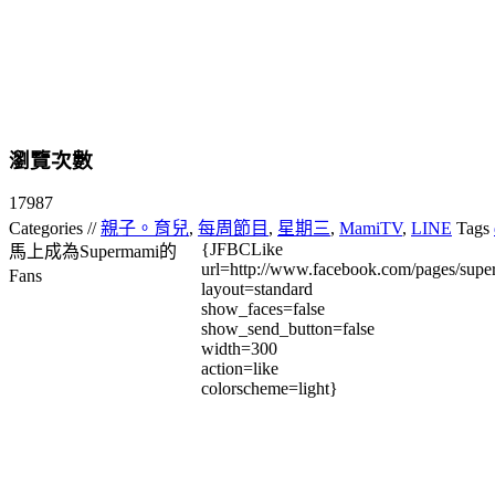
瀏覽次數
17987
Categories //
親子。育兒
,
每周節目
,
星期三
,
MamiTV
,
LINE
Tags
{JFBCLike
馬上成為Supermami的
url=http://www.facebook.com/pages/su
Fans
layout=standard
show_faces=false
show_send_button=false
width=300
action=like
colorscheme=light}