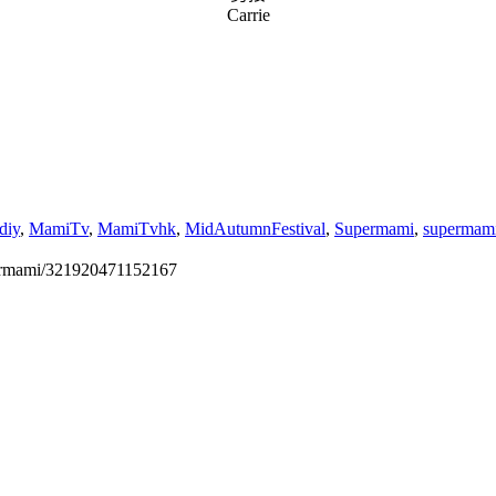
Carrie
diy
,
MamiTv
,
MamiTvhk
,
MidAutumnFestival
,
Supermami
,
supermam
permami/321920471152167