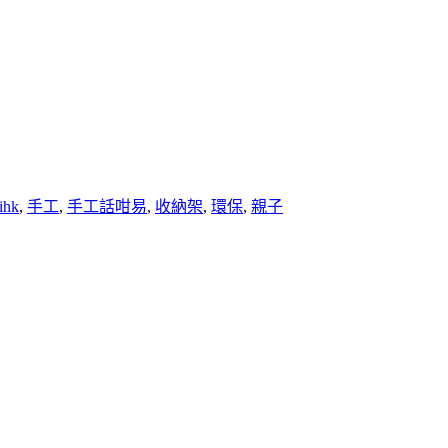
ihk
,
手工
,
手工話咁易
,
收納架
,
環保
,
親子