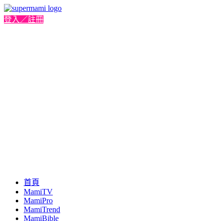
登入／註冊
首頁
MamiTV
MamiPro
MamiTrend
MamiBible