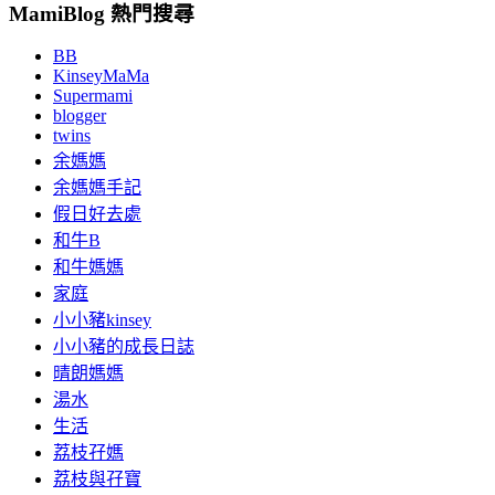
MamiBlog 熱門搜尋
BB
KinseyMaMa
Supermami
blogger
twins
余媽媽
余媽媽手記
假日好去處
和牛B
和牛媽媽
家庭
小小豬kinsey
小小豬的成長日誌
晴朗媽媽
湯水
生活
荔枝孖媽
荔枝與孖寶