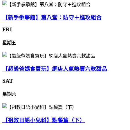
【新手拳擊館】第八堂：防守＋進攻組合
FRI
星期五
【超級爸媽食買玩】網店人氣熱賣六款甜品
SAT
星期六
【祖教日語小兒科】點餐篇（下）