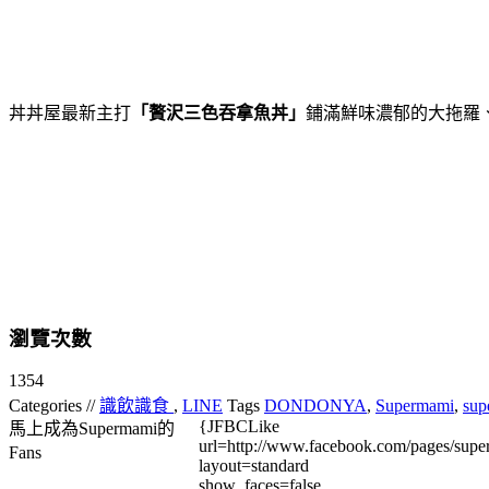
丼丼屋最新主打
「贅沢三色吞拿魚丼」
鋪滿鮮味
濃郁的大拖羅
瀏覽次數
1354
Categories //
識飲識食
,
LINE
Tags
DONDONYA
,
Supermami
,
sup
{JFBCLike
馬上成為Supermami的
url=http://www.facebook.com/pages/su
Fans
layout=standard
show_faces=false