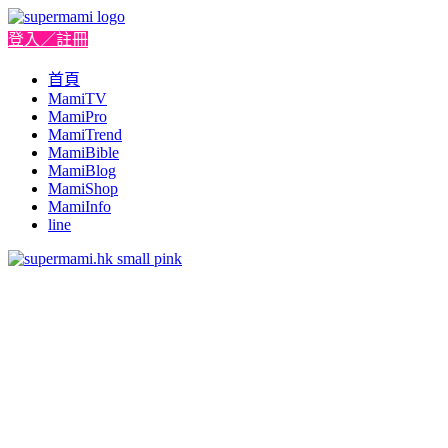
登入／註冊
首頁
MamiTV
MamiPro
MamiTrend
MamiBible
MamiBlog
MamiShop
MamiInfo
line