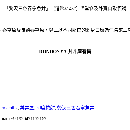
＊
「贅沢三色吞拿魚丼」（港幣$148*）
堂食及外賣自取價錢
、吞拿魚及長鰭吞拿魚，
以三款不同部位的刺身口感為你帶來三
DONDONYA
丼丼屋有售
ermamihk
,
丼丼屋
,
印度捲餅
,
贅沢三色吞拿魚丼
permami/321920471152167