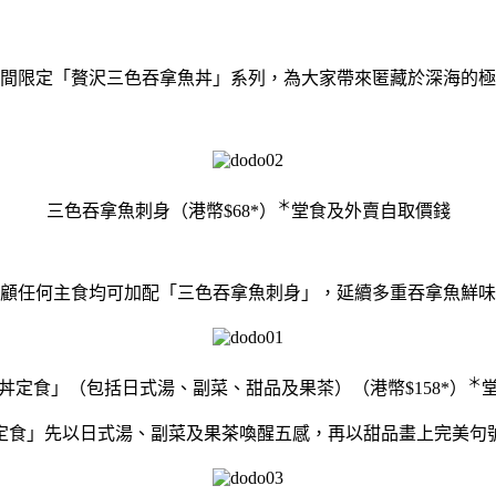
間限定「贅沢三色吞拿魚丼」系列，為大家帶來匿藏於深海的極
＊
三色吞拿魚刺身（港幣$68*）
堂食及外賣自取價錢
顧任何主食均可加配
「三色吞拿魚刺身」
，
延續多重吞拿魚鮮味
＊
丼定食」（包括日式湯、副菜、甜品及果茶）（港幣$158*）
定食」
先以日式湯、副菜及果茶喚醒五感，
再以甜品畫上完美句