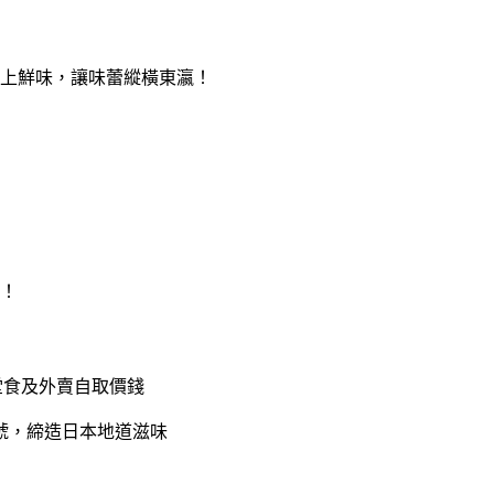
上鮮味，讓味蕾縱橫東瀛！
！
堂食及外賣自取價錢
號，締造日本地道滋味