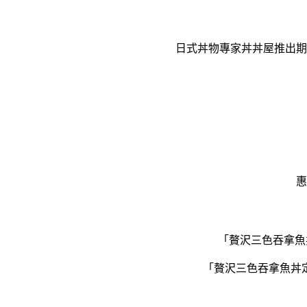
日式丼物專家丼丼屋推出期
惠
「贅沢三色吞拿魚
「贅沢三色吞拿魚丼