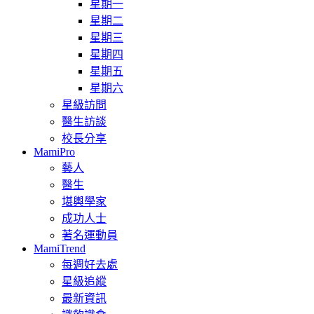
星期一
星期二
星期三
星期四
星期五
星期六
星級訪問
醫生訪談
校長分享
MamiPro
藝人
醫生
堪輿學家
成功人士
著名運動員
MamiTrend
每週好去處
星級追縱
最新資訊