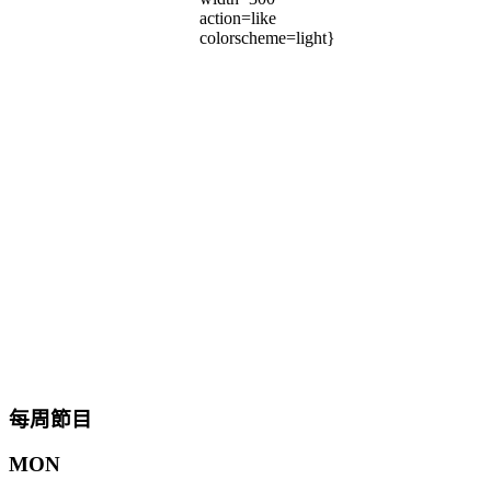
action=like
colorscheme=light}
每周節目
MON