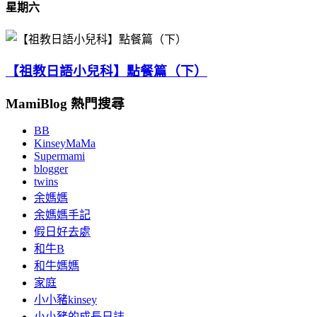
星期六
【祖教日語小兒科】點餐篇（下）
MamiBlog 熱門搜尋
BB
KinseyMaMa
Supermami
blogger
twins
余媽媽
余媽媽手記
假日好去處
和牛B
和牛媽媽
家庭
小小豬kinsey
小小豬的成長日誌