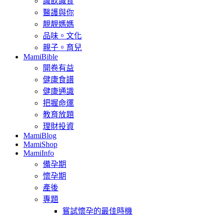
識飲識食
醫護與你
靚靚媽媽
品味。文化
親子。育兒
MamiBible
開卷有益
健康食譜
健康通識
把握命運
教育放題
理財投資
MamiBlog
MamiShop
MamiInfo
備孕期
懷孕期
產後
專題
嘗試懷孕的最佳時機