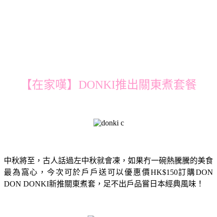
【在家嘆】DONKI推出關東煮套餐
中秋將至，古人話過左中秋就會凍，如果冇一碗熱騰騰的美食
最為窩心，今次可於戶戶送可以優惠價HK$150訂購DON
DON DONKI新推關東煮套，足不出戶品嘗日本經典風味！