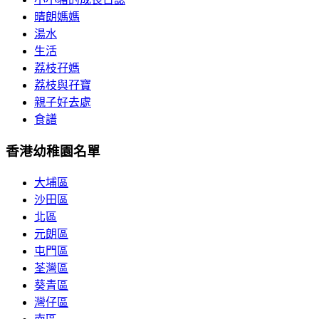
晴朗媽媽
湯水
生活
荔枝孖媽
荔枝與孖寶
親子好去處
食譜
香港幼稚園名單
大埔區
沙田區
北區
元朗區
屯門區
荃灣區
葵青區
灣仔區