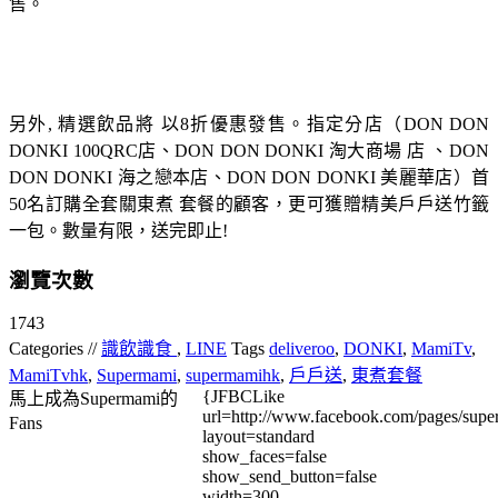
售。
另外, 精選飲品將 以8折優惠發售。指定分店（DON DON
DONKI 100QRC店、DON DON DONKI 淘大商場 店 、DON
DON DONKI 海之戀本店、DON DON DONKI 美麗華店）首
50名訂購全套關東煮 套餐的顧客，更可獲贈精美戶戶送竹籤
一包。數量有限，送完即止!
瀏覽次數
1743
Categories //
識飲識食
,
LINE
Tags
deliveroo
,
DONKI
,
MamiTv
,
MamiTvhk
,
Supermami
,
supermamihk
,
戶戶送
,
東煮套餐
{JFBCLike
馬上成為Supermami的
url=http://www.facebook.com/pages/su
Fans
layout=standard
show_faces=false
show_send_button=false
width=300