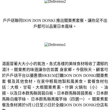
戶戶送聯同DON DON DONKI 推出關東煮套餐，讓你足不出
戶都可以品嘗日本風味。
湯面冒著大大小小的氣泡，各式各樣的美味食材吸收了濃郁的
湯汁，關東煮的味道讓你仿如置 身家鄉。今個秋天，顧客可
於戶戶送平台以優惠價HK$150訂購DON DON DONKI關東煮
套 餐及其他食材，在家中輕鬆炮製和風美食。套餐食材包
括：大根、甘筍、大根關東煮素、什錦 火鍋包（小）、油
揚、以及日本群馬縣蒟蒻白板、日本群馬縣蒟蒻黑板、日本群
馬縣白魔芋絲、 日本群馬縣黑魔芋絲（四選一）。 關東煮套
餐及食材將於9月12日至25日於全線DON DON DONKI分店有