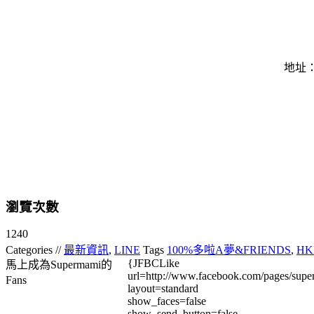
地址：
瀏覽次數
1240
Categories //
最新資訊
,
LINE
Tags
100%多啦A夢&FRIENDS
,
HK
{JFBCLike
馬上成為Supermami的
url=http://www.facebook.com/pages/su
Fans
layout=standard
show_faces=false
show_send_button=false