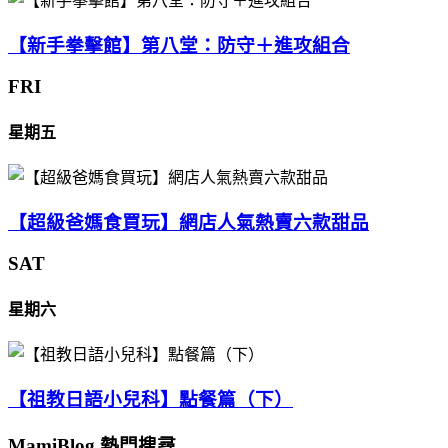
【新手拳擊館】第八堂：防守＋進攻組合
FRI
星期五
【超級爸媽食買玩】網店人氣熱賣六款甜品
SAT
星期六
【祖教日語小兒科】點餐篇（下）
MamiBlog 熱門搜尋