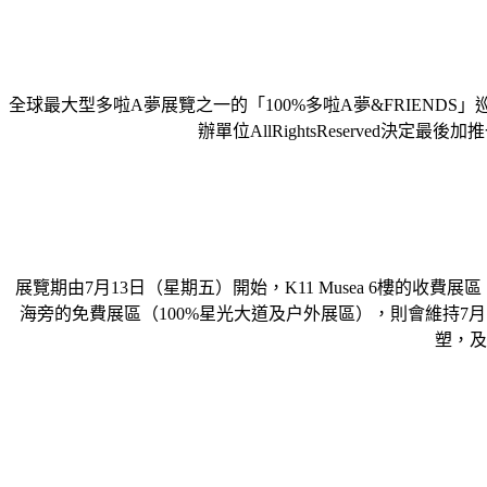
全球最大型多啦A夢展覽之一的「100%多啦A夢&FRIENDS」巡迴特
辦單位AllRightsReserve
展覽期由7月13日（星期五）開始，K11 Musea 6樓的
海旁的免費展區（100%星光大道及户外展區），則會維持7
塑，及