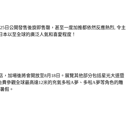
o呈獻，上月25日公開發售後旋即售罄，甚至一度加推都依然反應熱烈, 令主
A夢在日本以至全球的廣泛人氣和喜愛程度！
限定店，加場後將會開放至8月18日。展覽其他部分包括星光大道暨
免費參觀全球最高達12米的充氣多啦A夢、多啦A夢等角色的雕
暑假。