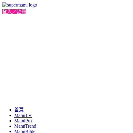
登入／註冊
首頁
MamiTV
MamiPro
MamiTrend
MamiBible