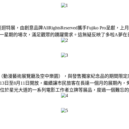
展，由創意品牌AllRightsReserved攜手Fujiko Pr
d決定最後加推一星期的場次，滿足觀眾的踴躍需求。這無疑反映了多啦
收費展區（動漫藝術展覽廳及空中樂園），與發售獨家紀念品的期間
月13日至8月11日開放，繼續讓市民旅客在長達一個月的展期內，
位於星光大道的一系列電影工作者立牌等展品，度過一個難忘的