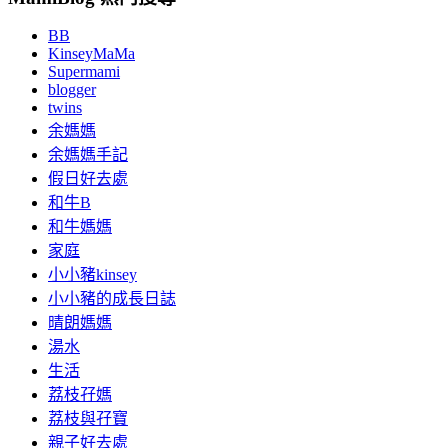
BB
KinseyMaMa
Supermami
blogger
twins
余媽媽
余媽媽手記
假日好去處
和牛B
和牛媽媽
家庭
小小豬kinsey
小小豬的成長日誌
晴朗媽媽
湯水
生活
荔枝孖媽
荔枝與孖寶
親子好去處