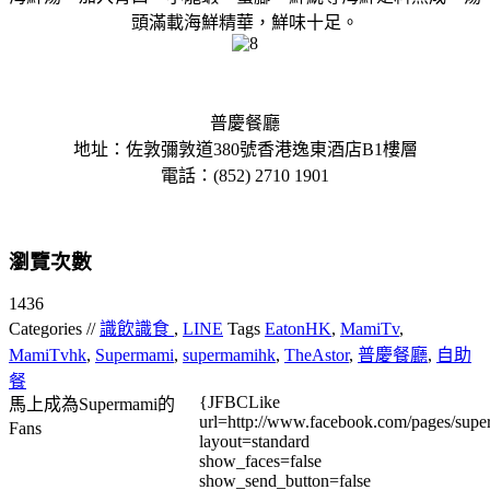
頭滿載海鮮精華，鮮味十足。
普慶餐廳
地址：佐敦彌敦道380號香港逸東酒店B1樓層
電話：(852) 2710 1901
瀏覽次數
1436
Categories //
識飲識食
,
LINE
Tags
EatonHK
,
MamiTv
,
MamiTvhk
,
Supermami
,
supermamihk
,
TheAstor
,
普慶餐廳
,
自助
餐
{JFBCLike
馬上成為Supermami的
url=http://www.facebook.com/pages/su
Fans
layout=standard
show_faces=false
show_send_button=false