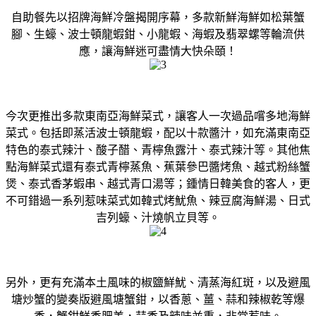
自助餐先以招牌海鮮冷盤揭開序幕，多款新鮮海鮮如松葉蟹
腳、生蠔、波士頓龍蝦鉗、小龍蝦、海蝦及翡翠螺等輪流供
應，讓海鮮迷可盡情大快朵頤！
今次更推出多款東南亞海鮮菜式，讓客人一次過品嚐多地海鮮
菜式。包括即蒸活波士頓龍蝦，配以十款醬汁，如充滿東南亞
特色的泰式辣汁、酸子醋、青檸魚露汁、泰式辣汁等。其他焦
點海鮮菜式還有泰式青檸蒸魚、蕉葉參巴醬烤魚、越式粉絲蟹
煲、泰式香茅蝦串、越式青口湯等；鍾情日韓美食的客人，更
不可錯過一系列惹味菜式如韓式烤魷魚、辣豆腐海鮮湯、日式
吉列蠔、汁燒帆立貝等。
另外，更有充滿本土風味的椒鹽鮮魷、清蒸海紅斑，以及避風
塘炒蟹的變奏版避風塘蟹鉗，以香蔥、薑、蒜和辣椒乾等爆