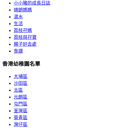
小小豬的成長日誌
晴朗媽媽
湯水
生活
荔枝孖媽
荔枝與孖寶
親子好去處
食譜
香港幼稚園名單
大埔區
沙田區
北區
元朗區
屯門區
荃灣區
葵青區
灣仔區