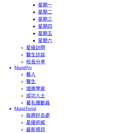
星期一
星期二
星期三
星期四
星期五
星期六
星級訪問
醫生訪談
校長分享
MamiPro
藝人
醫生
堪輿學家
成功人士
著名運動員
MamiTrend
每週好去處
星級追縱
最新資訊