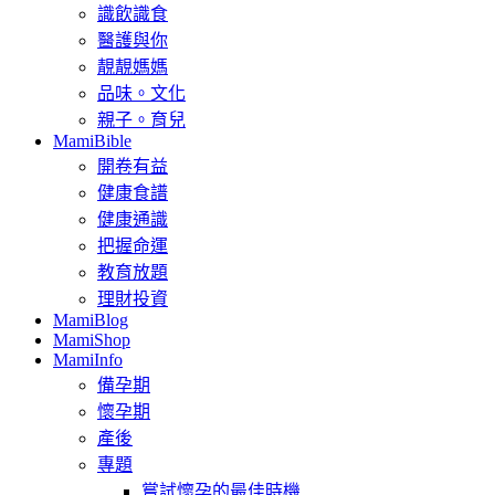
識飲識食
醫護與你
靚靚媽媽
品味。文化
親子。育兒
MamiBible
開卷有益
健康食譜
健康通識
把握命運
教育放題
理財投資
MamiBlog
MamiShop
MamiInfo
備孕期
懷孕期
產後
專題
嘗試懷孕的最佳時機