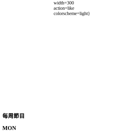
width=300
action=like
colorscheme=light}
每周節目
MON