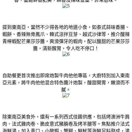
香，蟹鉗鮮香肥美，蒜香及辣味並重，非常惹味。
提到東南亞，當然不少得各地的地道小食，如泰式蒜味香腸、
蝦餅、香辣無骨鳳爪、韓式涼拌豆芽、越式沙律等，推介酸辣
青檸蝦配芒果莎莎醬，爽滑彈牙的蝦肉，配以酸甜的芒果莎莎
醬，清新醒胃，令人吃不停口！
自助餐更首次推出即席炮製牛肉他他專區，大廚特別加入東南
亞元素，將牛肉他他混合特色醬汁炮製，酸甜開胃，嫩滑而不
膩。
除東南亞美食外，還有一系列西式佳餚供應，包括烤澳洲牛肩
肉、法式雞肉卷、脆皮意式豬腩卷及烤羊腿等。焦點推介法式
海鮮湯，加入青口、小龍蝦、蟹腳、鮮魷等海鮮足料熬成，湯