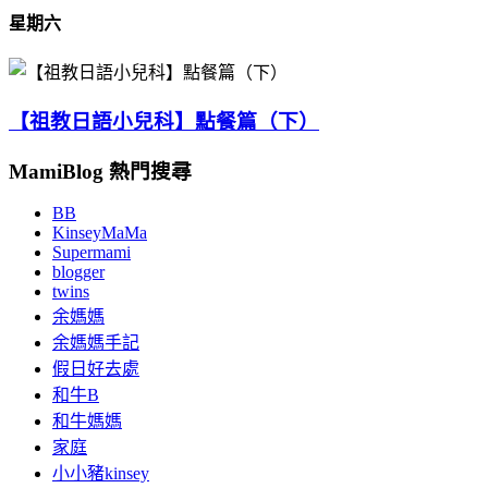
星期六
【祖教日語小兒科】點餐篇（下）
MamiBlog 熱門搜尋
BB
KinseyMaMa
Supermami
blogger
twins
余媽媽
余媽媽手記
假日好去處
和牛B
和牛媽媽
家庭
小小豬kinsey