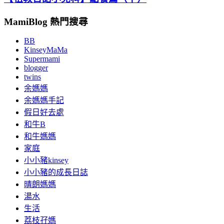
MamiBlog 熱門搜尋
BB
KinseyMaMa
Supermami
blogger
twins
余媽媽
余媽媽手記
假日好去處
和牛B
和牛媽媽
家庭
小小豬kinsey
小小豬的成長日誌
晴朗媽媽
湯水
生活
荔枝孖媽