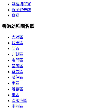
荔枝與孖寶
親子好去處
食譜
香港幼稚園名單
大埔區
沙田區
北區
元朗區
屯門區
荃灣區
葵青區
灣仔區
南區
離島區
東區
深水涉區
中西區