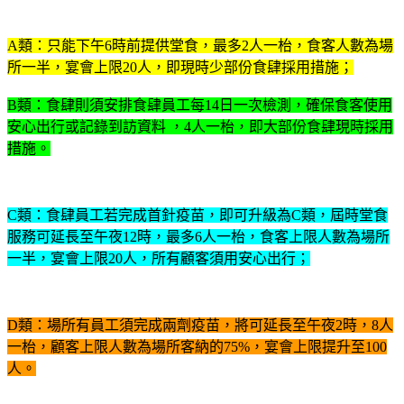
A類：只能下午6時前提供堂食，最多2人一枱，食客人數為場
所一半，宴會上限20人，即現時少部份食肆採用措施；
B類：食肆則須安排食肆員工每14日一次檢測，確保食客使用
安心出行或記錄到訪資料 ，4人一枱，即大部份食肆現時採用
措施。
C類：食肆員工若完成首針疫苗，即可升級為C類，屆時堂食
服務可延長至午夜12時，最多6人一枱，食客上限人數為場所
一半，宴會上限20人，所有顧客須用安心出行；
D類：場所有員工須完成兩劑疫苗，將可延長至午夜2時，8人
一枱，顧客上限人數為場所客納的75%，宴會上限提升至100
人。