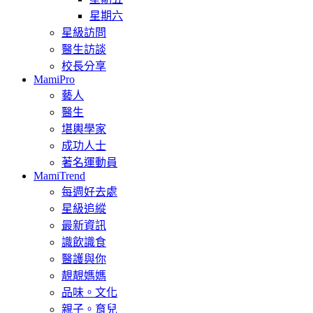
星期六
星級訪問
醫生訪談
校長分享
MamiPro
藝人
醫生
堪輿學家
成功人士
著名運動員
MamiTrend
每週好去處
星級追縱
最新資訊
識飲識食
醫護與你
靚靚媽媽
品味。文化
親子。育兒