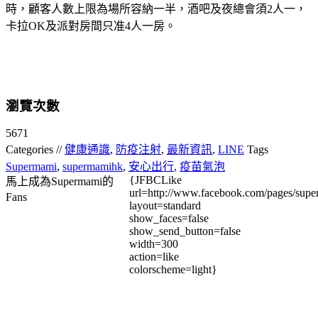
時，顧客人數上限為場所容納一半，酒吧及夜總會須2人一，
卡拉OK及派對房間只准4人一房。
瀏覽次數
5671
Categories //
健康通識
,
防疫注射
,
最新資訊
,
LINE
Tags
Supermami
,
supermamihk
,
安心出行
,
疫苗氣泡
{JFBCLike
馬上成為Supermami的
url=http://www.facebook.com/pages/su
Fans
layout=standard
show_faces=false
show_send_button=false
width=300
action=like
colorscheme=light}