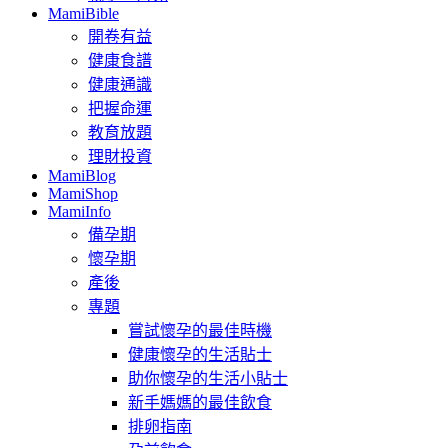
MamiBible
開卷有益
健康食譜
健康通識
把握命運
教育放題
理財投資
MamiBlog
MamiShop
MamiInfo
備孕期
懷孕期
產後
專題
嘗試懷孕的最佳時機
健康懷孕的生活貼士
助你懷孕的生活小貼士
新手媽媽的最佳飲食
排卵指南