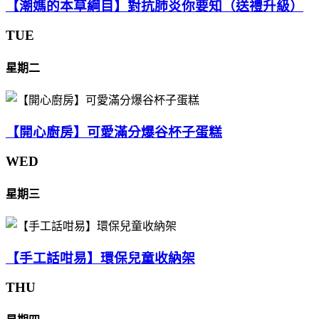
【潮媽的本草綱目】對抗肺炎你要知（送禮升級）
TUE
星期二
【開心廚房】可愛滿分爆谷杯子蛋糕
WED
星期三
【手工話咁易】環保兒童收納架
THU