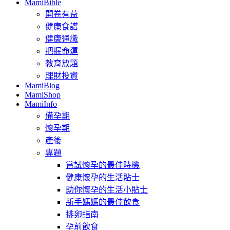
MamiBible
開卷有益
健康食譜
健康通識
把握命運
教育放題
理財投資
MamiBlog
MamiShop
MamiInfo
備孕期
懷孕期
產後
專題
嘗試懷孕的最佳時機
健康懷孕的生活貼士
助你懷孕的生活小貼士
新手媽媽的最佳飲食
排卵指南
孕前飲食