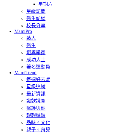
星期六
星級訪問
醫生訪談
校長分享
MamiPro
藝人
醫生
堪輿學家
成功人士
著名運動員
MamiTrend
每週好去處
星級追縱
最新資訊
識飲識食
醫護與你
靚靚媽媽
品味。文化
親子。育兒