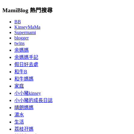
MamiBlog 熱門搜尋
BB
KinseyMaMa
Supermami
blogger
twins
余媽媽
余媽媽手記
假日好去處
和牛B
和牛媽媽
家庭
小小豬kinsey
小小豬的成長日誌
晴朗媽媽
湯水
生活
荔枝孖媽