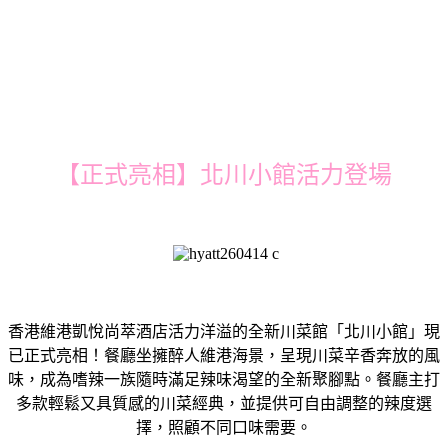
【正式亮相】北川小館活力登場
香港維港凱悅尚萃酒店活力洋溢的全新川菜館「北川小館」現
已正式亮相！餐廳坐擁醉人維港海景，呈現川菜辛香奔放的風
味，成為嗜辣一族隨時滿足辣味渴望的全新聚腳點。餐廳主打
多款輕鬆又具質感的川菜經典，並提供可自由調整的辣度選
擇，照顧不同口味需要。