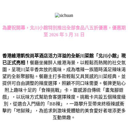
為慶祝開幕，北川小館
特別推出全部食品八五折優惠，優惠期
至
2026
年
5
月
31
日
香港維港凱悅尚萃酒店活力洋溢的全新川菜館「北川小館」現
已正式亮相！
餐廳坐擁醉人維港海景，以輕鬆而熱鬧的社交氛
圍，呈現川菜辛香奔放的風味，成為嗜辣一族隨時滿足辣味渴
望的全新聚腳點。餐廳主打多款輕鬆又具質感的川菜經典，並
提供可自由調整的辣度選擇，照顧不同口味需要。餐牌更貼心
附上趣味十足的「食辣挑戰」卡，靈感源自傳統「畫鬼腳遊
戲」，以玩味方式幫助食客選擇辣度。挑戰卡共設五個辣度級
別，從適合入門級的「BB辣」，一路攀升至帶來終極辣感衝
擊的「地獄辣」，為追求刺激味覺體驗的美食愛好者增添更多
互動樂趣。