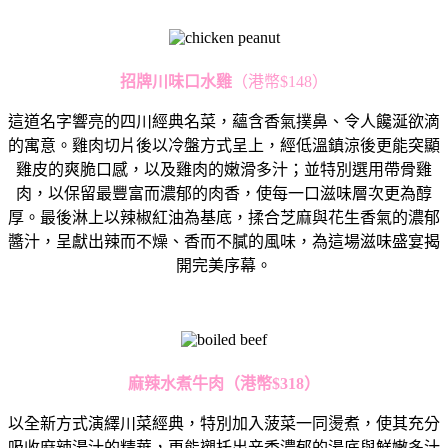
招牌川味口水雞
（港幣$148）
這道名字響亮的四川經典名菜，蘊含香氣撲鼻、令人饞涎欲滴
的寓意。雞肉切片後以冷盤方式呈上，經低溫鎮涼後更能突顯
雞皮的爽脆口感，以及雞肉的嫩滑多汁；並特別選用帶骨雞
肉，以保留最豐富而濃郁的肉香，使每一口滋味層次更為醇
厚。最後淋上以辣椒紅油為基底，揉合芝麻與花生香氣的濃郁
醬汁，呈獻出辣而不燥、香而不膩的風味，為這場滋味盛宴揭
開完美序幕。
麻辣水煮牛肉（港幣
$318
）
以全新方式演繹川菜經典，特別加入菠菜一同燙煮，使其充分
吸收麻辣湯汁的精華，更能襯托出辛香濃郁的湯底與鮮嫩多汁