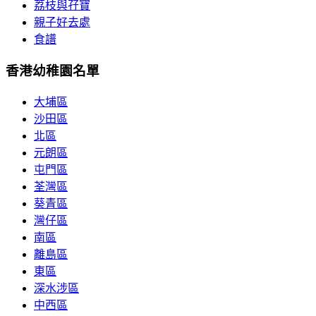
荔枝與孖寶
親子好去處
食譜
香港幼稚園名單
大埔區
沙田區
北區
元朗區
屯門區
荃灣區
葵青區
灣仔區
南區
離島區
東區
深水涉區
中西區