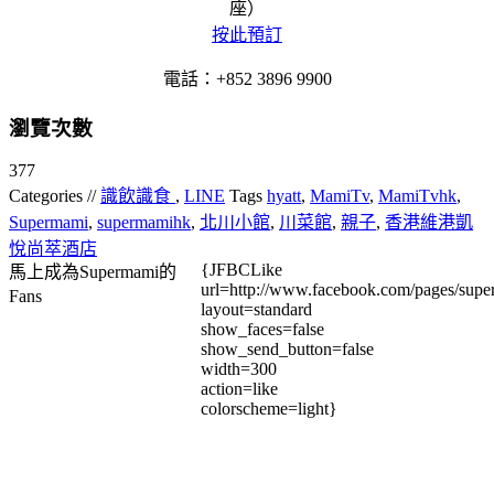
座）
按此預訂
電話：+852 3896 9900
瀏覽次數
377
Categories //
識飲識食
,
LINE
Tags
hyatt
,
MamiTv
,
MamiTvhk
,
Supermami
,
supermamihk
,
北川小館
,
川菜館
,
親子
,
香港維港凱
悅尚萃酒店
{JFBCLike
馬上成為Supermami的
url=http://www.facebook.com/pages/su
Fans
layout=standard
show_faces=false
show_send_button=false
width=300
action=like
colorscheme=light}