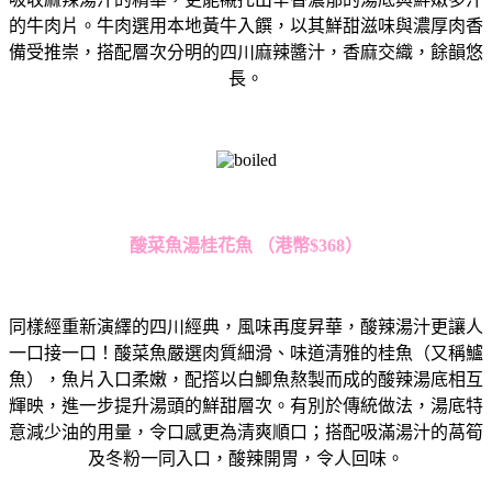
的牛肉片。牛肉選用本地黃牛入饌，以其鮮甜滋味與濃厚肉香
備受推崇，搭配層次分明的四川麻辣醬汁，香麻交織，餘韻悠
長。
酸菜魚湯桂花魚
（港幣
$368
）
同樣經重新演繹的四川經典，風味再度昇華，酸辣湯汁更讓人
一口接一口！酸菜魚嚴選肉質細滑、味道清雅的桂魚（又稱鱸
魚），魚片入口柔嫩，配撘以白鯽魚熬製而成的酸辣湯底相互
輝映，進一步提升湯頭的鮮甜層次。有別於傳統做法，湯底特
意減少油的用量，令口感更為清爽順口；搭配吸滿湯汁的萵筍
及冬粉一同入口，酸辣開胃，令人回味。