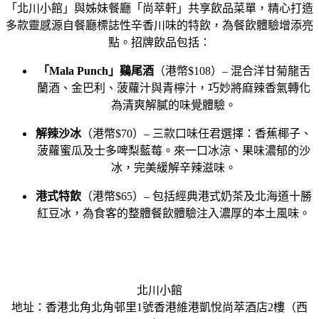
「北川小館」與姊妹餐廳「尚萃軒」共享飲品菜單，精心打造
多款靈感源自餐廳標誌性辛香川味的特飲，為餐飲體驗增添亮
點。招牌飲品包括：
「
Mala Punch
」鷄尾酒
（港幣$108）– 混合洋甘菊龍舌
蘭酒、金巴利、菠蘿汁與青檸汁，巧妙將麻辣香氣轉化
為清爽解膩的味覺體驗。
解辣沙冰
（港幣$70）– 三款口味任君選擇：香蕉椰子、
菠蘿蜜瓜及士多啤梨藍莓。來一口冰涼、果味濃郁的沙
冰，完美緩解辛辣滋味。
港式特飲
（港幣$65）– 包括經典港式奶茶及北海道十勝
紅豆冰，為食客的整體餐飲體驗注入濃厚的本土風味。
北川小館
地址：香港北角北角邨里1號香港維港凱悅尚萃酒店2樓（西