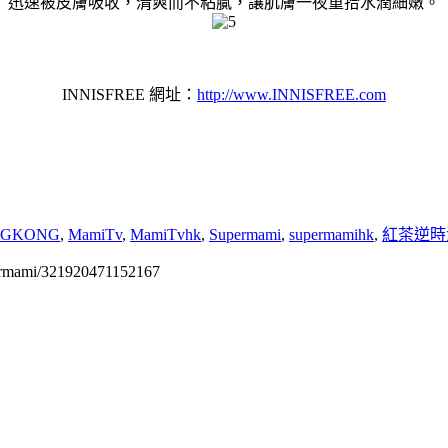
迅速被皮膚吸收，清爽而不粘膩，讓肌膚一夜重拾水潤細嫩。
INNISFREE 網址：
http://www.INNISFREE.com
NGKONG
,
MamiTv
,
MamiTvhk
,
Supermami
,
supermamihk
,
紅茶逆時
permami/321920471152167