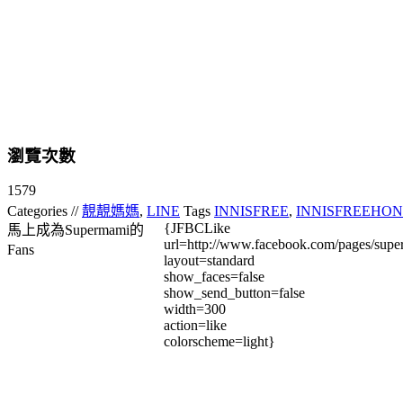
瀏覽次數
1579
Categories //
靚靚媽媽
,
LINE
Tags
INNISFREE
,
INNISFREEHO
{JFBCLike
馬上成為Supermami的
url=http://www.facebook.com/pages/su
Fans
layout=standard
show_faces=false
show_send_button=false
width=300
action=like
colorscheme=light}