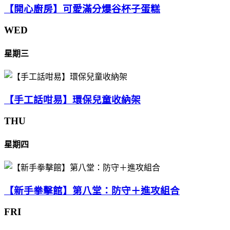
【開心廚房】可愛滿分爆谷杯子蛋糕
WED
星期三
【手工話咁易】環保兒童收納架
THU
星期四
【新手拳擊館】第八堂：防守＋進攻組合
FRI