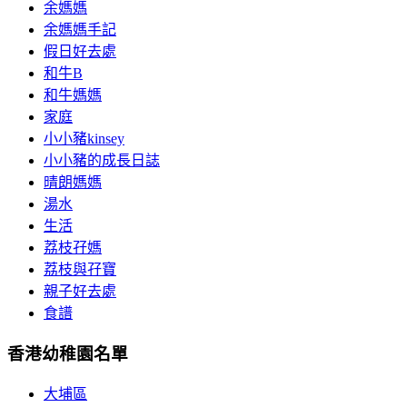
余媽媽
余媽媽手記
假日好去處
和牛B
和牛媽媽
家庭
小小豬kinsey
小小豬的成長日誌
晴朗媽媽
湯水
生活
荔枝孖媽
荔枝與孖寶
親子好去處
食譜
香港幼稚園名單
大埔區