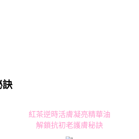
秘訣
紅茶逆時活膚凝亮精華油
解鎖抗初老護膚秘訣