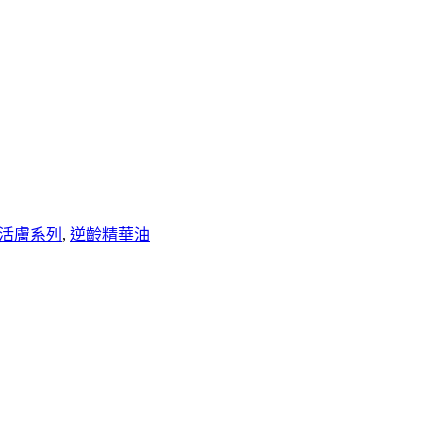
活膚系列
,
逆齡精華油