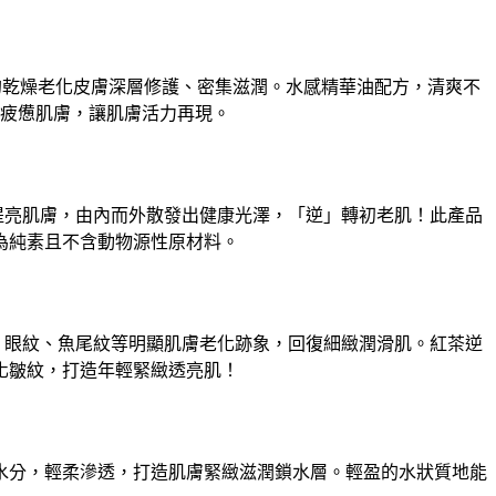
壓力的乾燥老化皮膚深層修護、密集滋潤。水感精華油配方，清爽不
疲憊肌膚，讓肌膚活力再現。
保濕與提亮肌膚，由內而外散發出健康光澤，「逆」轉初老肌！此產品
和加工過程中均為純素且不含動物源性原材料。
紋、眼紋、魚尾紋等明顯肌膚老化跡象，回復細緻潤滑肌。紅茶逆
化皺紋，打造年輕緊緻透亮肌！
水分，輕柔滲透，打造肌膚緊緻滋潤鎖水層。輕盈的水狀質地能