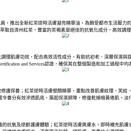
增添新成員，推出全新紅茶逆時活膚凝亮精華油，為飽受都市生活
萃取自濟州紅茶，豐富的茶褐素是絕佳的抗氧化成分，高效調理
ate™，具強大調理肌膚功效，配合高效活性成分，有助抗初老、深層
egan Certification and Services認證，確保其在整個製造
造的高效修護保養；紅茶逆時活膚塑顏精華，重點改善肌膚紋理、笑
感令養分有效滲透肌底，築起保濕屏障，修復乾燥暗黃倦肌，淡
擔的抗氧及逆齡護膚體驗；紅茶逆時活膚爽膚水，即時補充肌膚