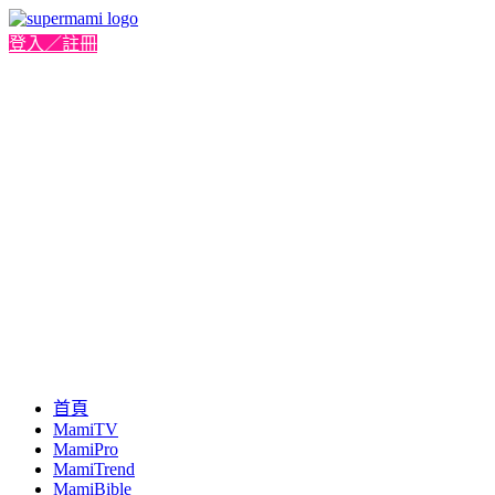
登入／註冊
首頁
MamiTV
MamiPro
MamiTrend
MamiBible