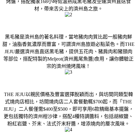
烤盤，搭配獨家168小時低溫熟成黑毛豬及空運濟州直送食
材，帶來舌尖上的濟州島之旅。
黑毛豬是濟州島的著名料理，當地豬肉肉質比起一般豬肉鮮
甜，油脂香氣濃厚而豐富，可謂濟州島旅遊必點菜色。而THE
JEJU嚴選濟州島直送黑毛豬，提供五花肉、豬肩肉和豬頸肉
等部位，搭配特製的Meljeot(濟州鳳尾魚醬)食用，讓你體驗正
宗的濟州燒烤風味！
THE JEJU以親民價格及豐富選擇脫穎而出，與坊間同類型韓
式燒肉店相比，坊間燒肉店二人套餐動輒$700起，而「THE
JEJU」二人餐僅需$400至$500，即可享用6款精緻基本擺盤，
更包括獨特的濟州柑沙律，搭配4種特調醬料，包括胡椒鹽、
粉紅岩鹽、芥末、法式芥末籽醬，增添燒肉的層次風味。