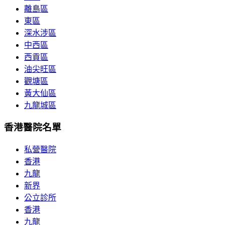
離島區
東區
深水涉區
中西區
西貢區
油尖旺區
觀塘區
黃大仙區
九龍城區
香港醫院名單
私營醫院
香港
九龍
新界
公立診所
香港
九龍