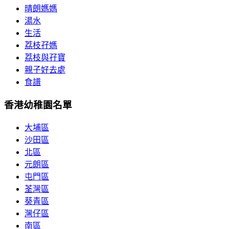
晴朗媽媽
湯水
生活
荔枝孖媽
荔枝與孖寶
親子好去處
食譜
香港幼稚園名單
大埔區
沙田區
北區
元朗區
屯門區
荃灣區
葵青區
灣仔區
南區