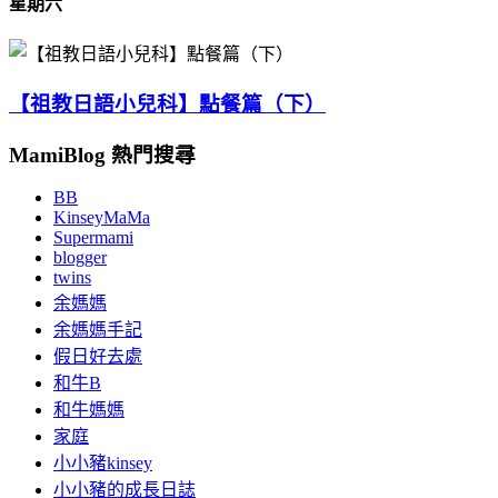
星期六
【祖教日語小兒科】點餐篇（下）
MamiBlog 熱門搜尋
BB
KinseyMaMa
Supermami
blogger
twins
余媽媽
余媽媽手記
假日好去處
和牛B
和牛媽媽
家庭
小小豬kinsey
小小豬的成長日誌