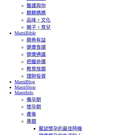
醫護與你
靚靚媽媽
品味。文化
親子。育兒
MamiBible
開卷有益
健康食譜
健康通識
把握命運
教育放題
理財投資
MamiBlog
MamiShop
MamiInfo
備孕期
懷孕期
產後
專題
嘗試懷孕的最佳時機