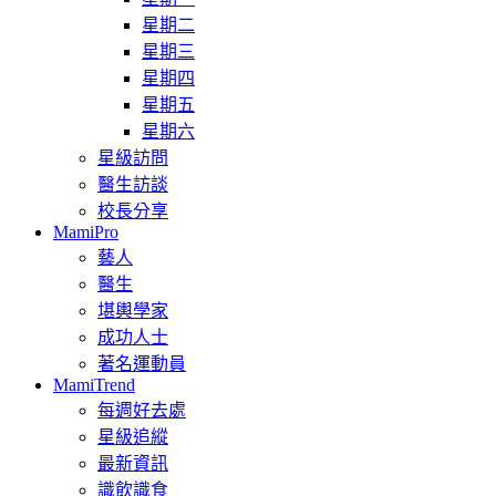
星期二
星期三
星期四
星期五
星期六
星級訪問
醫生訪談
校長分享
MamiPro
藝人
醫生
堪輿學家
成功人士
著名運動員
MamiTrend
每週好去處
星級追縱
最新資訊
識飲識食