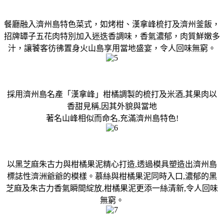
餐廳融入濟州島特色菜式，如烤柑、漢拿峰梳打及濟州釜飯，
招牌罈子五花肉特別加入迷迭香調味，香氣濃郁，肉質鮮嫩多
汁，讓饕客彷彿置身火山島享用當地盛宴，令人回味無窮。
採用濟州島名產「漢拿峰」柑橘調製的梳打及米酒,其果肉以
香甜見稱,因其外貌與當地
著名山峰相似而命名,充滿濟州島特色!
以黑芝麻朱古力與柑橘果泥精心打造,透過模具塑造出濟州島
標誌性濟洲爺爺的模樣。慕絲與柑橘果泥同時入口,濃郁的黑
芝麻及朱古力香氣瞬間綻放,柑橘果泥更添一絲清新,令人回味
無窮。