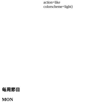
action=like
colorscheme=light}
每周節目
MON