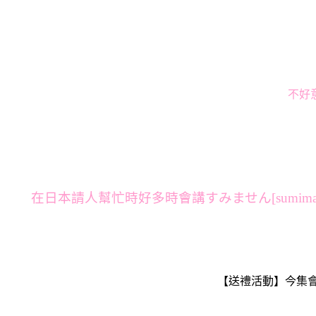
不好意
在日本請人幫忙時好多時會講すみません[sumim
【送禮活動】今集會