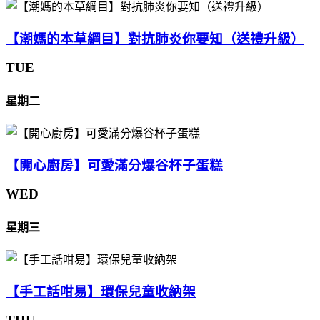
【潮媽的本草綱目】對抗肺炎你要知（送禮升級）
TUE
星期二
【開心廚房】可愛滿分爆谷杯子蛋糕
WED
星期三
【手工話咁易】環保兒童收納架