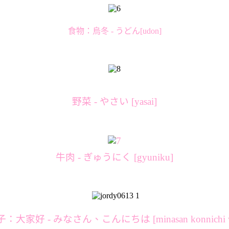
食物：
烏冬 - うどん[udon]
野菜 - やさい [yasai]
牛肉 - ぎゅうにく [gyuniku]
：大家好 - みなさん、こんにちは [minasan konnichi 