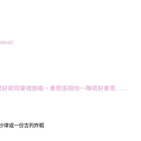
sai]
o]感覺好啲同會禮貌啲。意思係阻你一陣唔好意思……
子沙律或一份吉列炸蝦