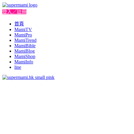
登入／註冊
首頁
MamiTV
MamiPro
MamiTrend
MamiBible
MamiBlog
MamiShop
MamiInfo
line