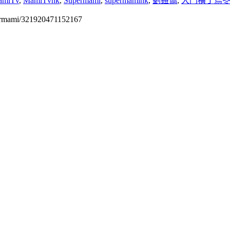
amiTv
,
MamiTvhk
,
Supermami
,
supermamihk
,
劉鎧僑
,
大門橫丁烏
permami/321920471152167