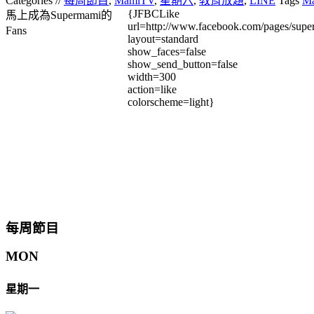
Categories //
每周節目
,
MamiTV
,
星期六
,
教育放題
,
LINE
Tags
M
{JFBCLike
馬上成為Supermami的
url=http://www.facebook.com/pages/su
Fans
layout=standard
show_faces=false
show_send_button=false
width=300
action=like
colorscheme=light}
每周節目
MON
星期一