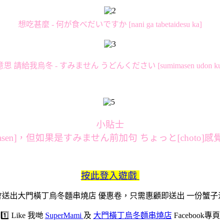
想吃甚麼 - 何が食べだいですか [nani ga tabetaidesu ka]
思 請給我烏冬 - すみません うどんください [sumimasen udon kuda
小貼士
asen]，但如果是すみません前加句 ちょっと[chot
按此登入遊戲
送出大門橫丁烏冬麵串燒店 優惠卷，只需惠顧即送出 一份蟹
1️⃣ Like 我哋
SuperMami
及
大門橫丁烏冬麵串燒店
Facebook專頁