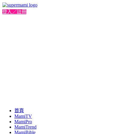
登入／註冊
首頁
MamiTV
MamiPro
MamiTrend
MamiBible