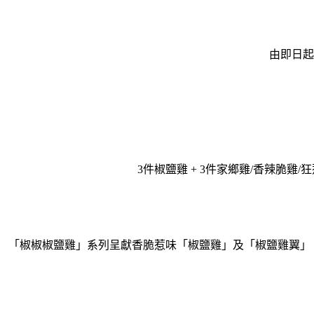
由即日起
3件椒鹽雞 + 3件家鄉雞/香辣脆雞/狂惹
「椒椒椒鹽雞」系列呈獻香脆惹味「椒鹽雞」及「椒鹽雞翼」