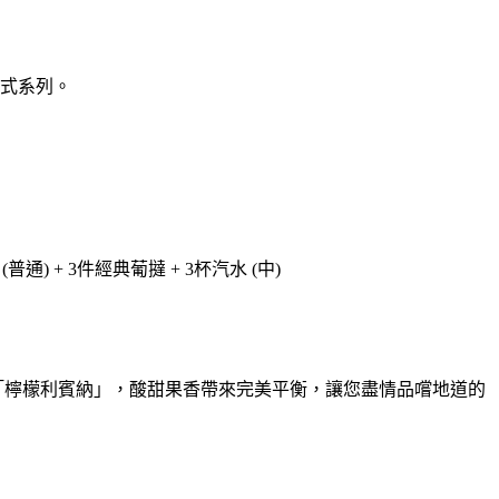
港式系列。
通) + 3件經典葡撻 + 3杯汽水 (中)
「檸檬利賓納」，酸甜果香帶來完美平衡，讓您盡情品嚐地道的