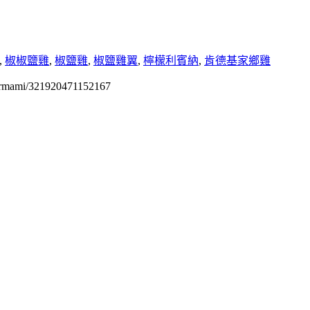
,
椒椒鹽雞
,
椒鹽雞
,
椒鹽雞翼
,
檸檬利賓納
,
肯德基家鄉雞
permami/321920471152167