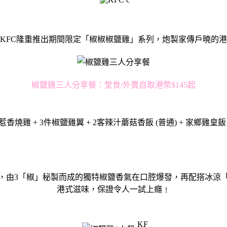
KFC隆重推出期間限定「椒椒椒鹽雞」系列，炮製家傳戶曉的
椒鹽雞三人分享餐：堂食/外賣自取港幣$145起
香燒雞 + 3件椒鹽雞翼 + 2客辣汁蘑菇香飯 (普通) + 家鄉雞皇飯 (普
，由3「椒」秘製而成的獨特椒鹽香氣在口腔爆發，再配搭冰涼
港式滋味，保證令人一試上癮﹗
KF