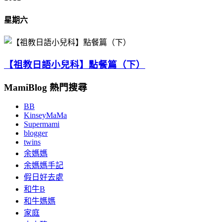
星期六
【祖教日語小兒科】點餐篇（下）
MamiBlog 熱門搜尋
BB
KinseyMaMa
Supermami
blogger
twins
余媽媽
余媽媽手記
假日好去處
和牛B
和牛媽媽
家庭