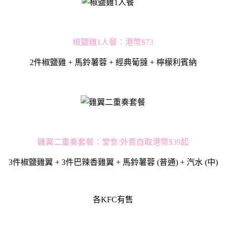
椒鹽雞1人餐：港幣$73
2件椒鹽雞 + 馬鈴薯蓉 + 經典葡撻 + 檸檬利賓納
雞翼二重奏套餐：堂食/外賣自取港幣$39起
3件椒鹽雞翼 + 3件巴辣香雞翼 + 馬鈴薯蓉 (普通) + 汽水 (中)
各KFC有售