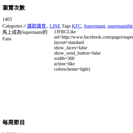
瀏覽次數
1403
Categories //
識飲識食
,
LINE
Tags
KFC
,
Supermami
,
supermamihk
{JFBCLike
馬上成為Supermami的
url=http://www.facebook.com/pages/su
Fans
layout=standard
show_faces=false
show_send_button=false
width=300
action=like
colorscheme=light}
每周節目