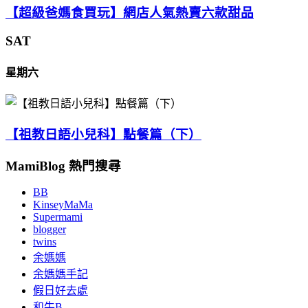
【超級爸媽食買玩】網店人氣熱賣六款甜品
SAT
星期六
【祖教日語小兒科】點餐篇（下）
MamiBlog 熱門搜尋
BB
KinseyMaMa
Supermami
blogger
twins
余媽媽
余媽媽手記
假日好去處
和牛B