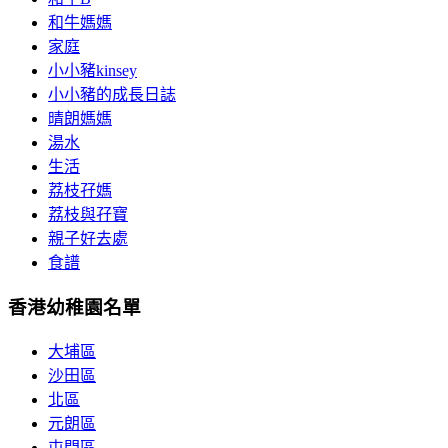
和牛媽媽
家庭
小小豬kinsey
小小豬的成長日誌
晴朗媽媽
湯水
生活
荔枝孖媽
荔枝與孖寶
親子好去處
食譜
香港幼稚園名單
大埔區
沙田區
北區
元朗區
屯門區