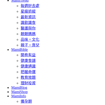
MamiTrend
每週好去處
星級追縱
最新資訊
識飲識食
醫護與你
靚靚媽媽
品味。文化
親子。育兒
MamiBible
開卷有益
健康食譜
健康通識
把握命運
教育放題
理財投資
MamiBlog
MamiShop
MamiInfo
備孕期