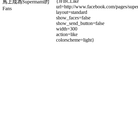
{JFBCLike
馬上成為Supermami的
url=http://www.facebook.com/pages/su
Fans
layout=standard
show_faces=false
show_send_button=false
width=300
action=like
colorscheme=light}