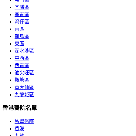
荃灣區
葵青區
灣仔區
南區
離島區
東區
深水涉區
中西區
西貢區
油尖旺區
觀塘區
黃大仙區
九龍城區
香港醫院名單
私營醫院
香港
九龍