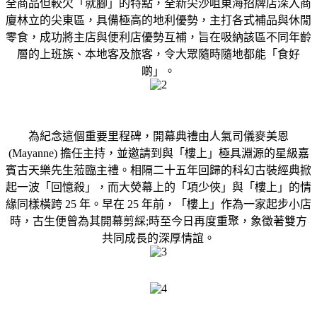
全商品但較欠「就腳」的特點，全新尖沙咀東海招牌店深入商
廈林立的尖東區，具備極高的地利優勢，主打各式補品與休閒
零食，成功將主店與便利店優勢互補，旨在吸納該區不同年齡
層的上班族、本地客及旅客，令大眾隨時隨地都能「食好
啲」。
為紀念這個重要里程碑，開幕典禮由人氣司儀麥美恩
(Mayanne) 擔任主持，並邀請到與「樓上」極具淵源的星級嘉
賓古天樂先生蒞臨主禮。相隔二十五年回歸的科幻古裝經典掀
起一波「回憶殺」，而大熒幕上的「項少俠」與「樓上」的情
緣同樣橫跨 25 年。早在 25 年前，「樓上」作為一家起步小店
時，古生便曾為其開幕剪綵;時至今日再度重聚，象徵著雙方
共同成長的深厚情誼。