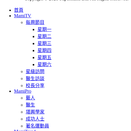
首頁
MamiTV
每周節目
星期一
星期二
星期三
星期四
星期五
星期六
星級訪問
醫生訪談
校長分享
MamiPro
藝人
醫生
堪輿學家
成功人士
著名運動員