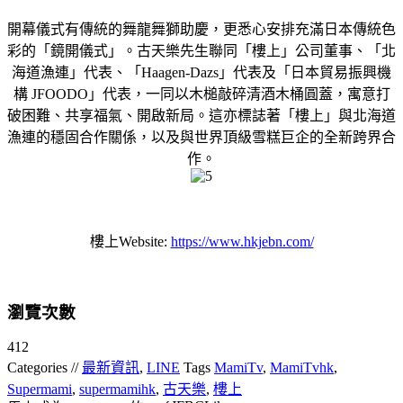
開幕儀式有傳統的舞龍舞獅助慶，更悉心安排充滿日本傳統色
彩的「鏡開儀式」。古天樂先生聯同「樓上」公司董事、「北
海道漁連」代表、「Haagen-Dazs」代表及「日本貿易振興機
構 JFOODO」代表，一同以木槌敲碎清酒木桶圓蓋，寓意打
破困難、共享福氣、開啟新局。這亦標誌著「樓上」與北海道
漁連的穩固合作關係，以及與世界頂級雪糕巨企的全新跨界合
作。
樓上Website:
https://www.hkjebn.com/
瀏覽次數
412
Categories //
最新資訊
,
LINE
Tags
MamiTv
,
MamiTvhk
,
Supermami
,
supermamihk
,
古天樂
,
樓上