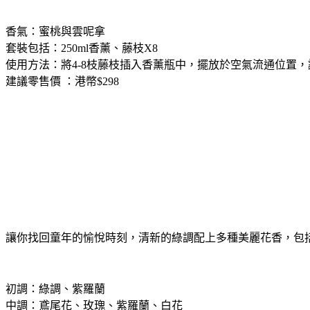
香氣：蜜桃與雲呢拿
套裝包括：250ml香薰、藤枝X8
使用方法：將4-8枝藤枝插入香薰瓶中，擺放於空氣流通位置
建議零售價 ：港幣$298
讓你找回童年的愉悅時刻，清新的綠調配上多種美麗花香，包
初調：綠調、紫羅蘭
中調：鳶尾花、玫瑰、紫羅蘭、白花