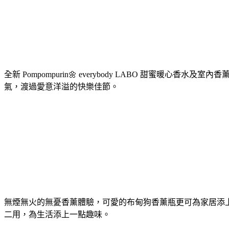
全新 Pompompurin🌼 everybody LABO 甜蜜暖心
氣，渡過愛意洋溢的快樂佳節。
無煙無火的無憂香薰體驗，可愛的布甸狗香薰瓶更可為家居添
二用，為生活添上一點趣味。