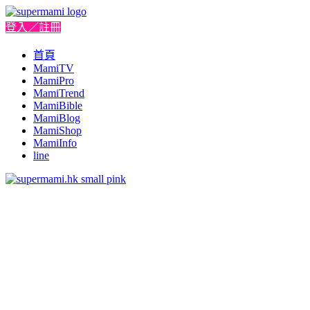
登入／註冊
首頁
MamiTV
MamiPro
MamiTrend
MamiBible
MamiBlog
MamiShop
MamiInfo
line