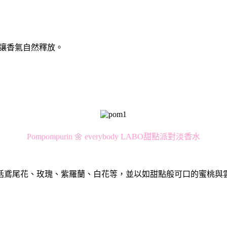
，讓香氣自然釋放。
Pompompurin 🌼 everybody LABO甜點派對淡香水
括鳶尾花、玫瑰、紫羅蘭、白花等，並以如甜點般可口的蜜桃與