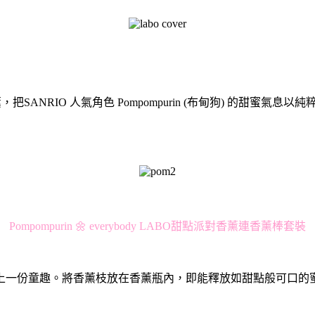
香水及室內香薰，把SANRIO 人氣角色 Pompompurin (布甸狗
Pompompurin 🌼 everybody LABO甜點派對香薰連香薰棒套裝
上一份童趣。將香薰枝放在香薰瓶內，即能釋放如甜點般可口的