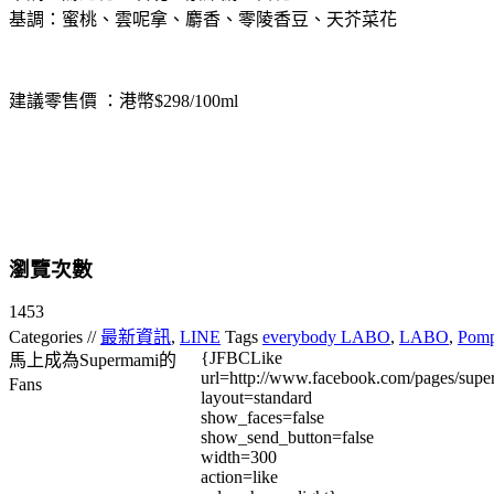
基調：蜜桃、雲呢拿、麝香、零陵香豆、天芥菜花
建議零售價 ：港幣$298/100ml
瀏覽次數
1453
Categories //
最新資訊
,
LINE
Tags
everybody LABO
,
LABO
,
Pomp
{JFBCLike
馬上成為Supermami的
url=http://www.facebook.com/pages/su
Fans
layout=standard
show_faces=false
show_send_button=false
width=300
action=like