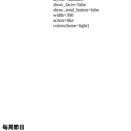
show_faces=false
show_send_button=false
width=300
action=like
colorscheme=light}
每周節目