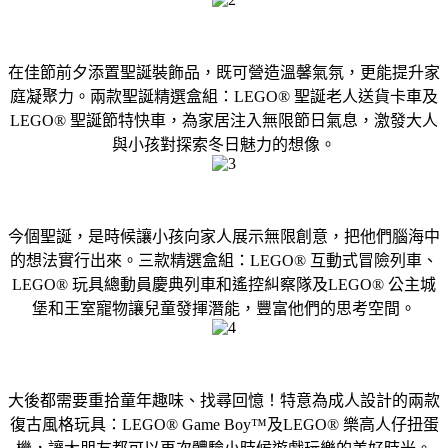
在佳節前夕添置聖誕裝飾品，既可營造溫馨氣氛，更能提升家
庭凝聚力。兩款聖誕精選盒組：LEGO® 聖誕老人送貨卡車及
LEGO® 聖誕節特快車，為家居注入無限節日氣息，激發大人
與小孩對探索冬日魅力的想像。
今個聖誕，是時候讓小孩向家人展示無限創意，把他們腦海中
的想法實行出來。三款精選盒組：LEGO® 互動式冒險列車、
LEGO® 玩具總動員慶典列車和遙控糾察隊及LEGO® 公主城
堡和王室寵物讓兒童發揮潛能，豐富他們的思考空間。
大後都需要重拾童年趣味、找尋回憶！特意為成人設計的兩款
復古風格玩具：LEGO® Game Boy™及LEGO® 樂高人仔扭蛋