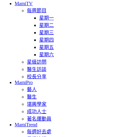
MamiTV
每周節目
星期一
星期二
星期三
星期四
星期五
星期六
星級訪問
醫生訪談
校長分享
MamiPro
藝人
醫生
堪輿學家
成功人士
著名運動員
MamiTrend
每週好去處