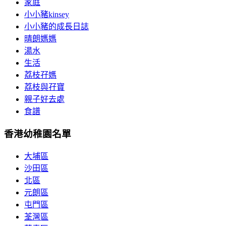
家庭
小小豬kinsey
小小豬的成長日誌
晴朗媽媽
湯水
生活
荔枝孖媽
荔枝與孖寶
親子好去處
食譜
香港幼稚園名單
大埔區
沙田區
北區
元朗區
屯門區
荃灣區