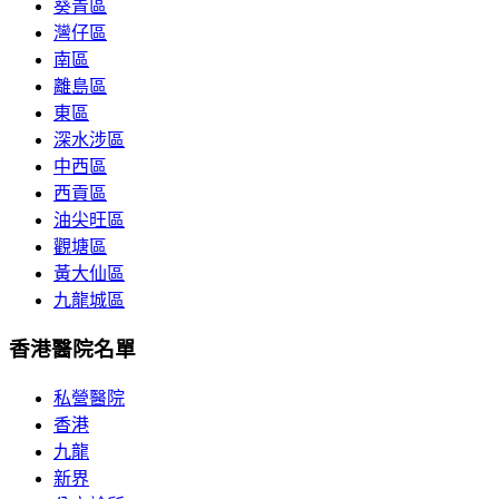
葵青區
灣仔區
南區
離島區
東區
深水涉區
中西區
西貢區
油尖旺區
觀塘區
黃大仙區
九龍城區
香港醫院名單
私營醫院
香港
九龍
新界