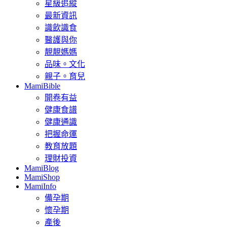
星級追縱
最新資訊
識飲識食
醫護與你
靚靚媽媽
品味。文化
親子。育兒
MamiBible
開卷有益
健康食譜
健康通識
把握命運
教育放題
理財投資
MamiBlog
MamiShop
MamiInfo
備孕期
懷孕期
產後