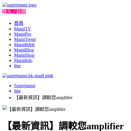
登入／註冊
首頁
MamiTV
MamiPro
MamiTrend
MamiBible
MamiBlog
MamiShop
MamiInfo
line
Supermami
line
【最新資訊】調較您amplifier
【最新資訊】調較您amplifier