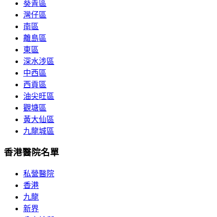
葵青區
灣仔區
南區
離島區
東區
深水涉區
中西區
西貢區
油尖旺區
觀塘區
黃大仙區
九龍城區
香港醫院名單
私營醫院
香港
九龍
新界