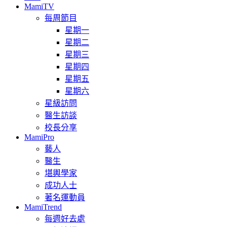
MamiTV
每周節目
星期一
星期二
星期三
星期四
星期五
星期六
星級訪問
醫生訪談
校長分享
MamiPro
藝人
醫生
堪輿學家
成功人士
著名運動員
MamiTrend
每週好去處