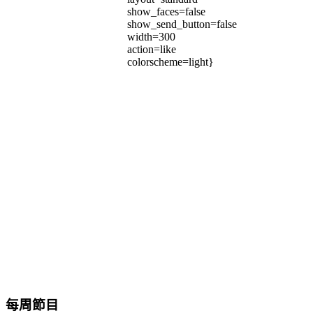
show_faces=false
show_send_button=false
width=300
action=like
colorscheme=light}
每周節目