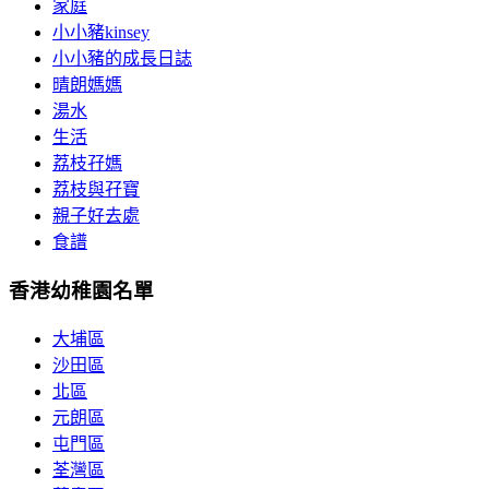
家庭
小小豬kinsey
小小豬的成長日誌
晴朗媽媽
湯水
生活
荔枝孖媽
荔枝與孖寶
親子好去處
食譜
香港幼稚園名單
大埔區
沙田區
北區
元朗區
屯門區
荃灣區