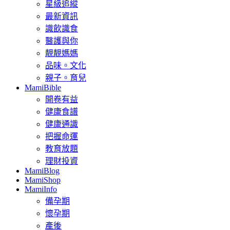
星級追縱
最新資訊
識飲識食
醫護與你
靚靚媽媽
品味。文化
親子。育兒
MamiBible
開卷有益
健康食譜
健康通識
把握命運
教育放題
理財投資
MamiBlog
MamiShop
MamiInfo
備孕期
懷孕期
產後