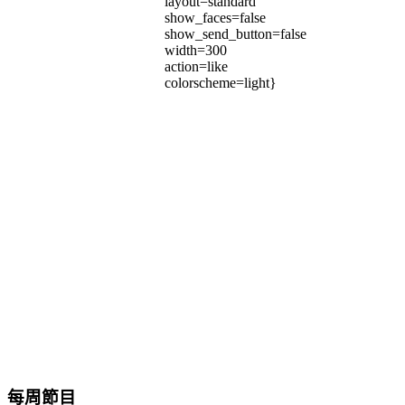
layout=standard
show_faces=false
show_send_button=false
width=300
action=like
colorscheme=light}
每周節目