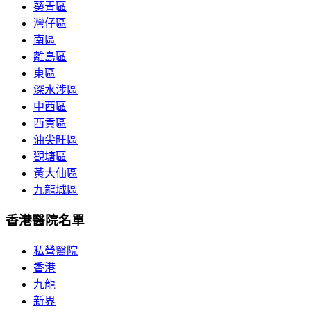
葵青區
灣仔區
南區
離島區
東區
深水涉區
中西區
西貢區
油尖旺區
觀塘區
黃大仙區
九龍城區
香港醫院名單
私營醫院
香港
九龍
新界