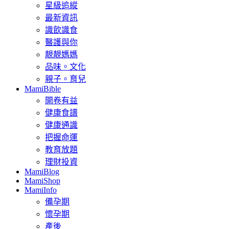
星級追縱
最新資訊
識飲識食
醫護與你
靚靚媽媽
品味。文化
親子。育兒
MamiBible
開卷有益
健康食譜
健康通識
把握命運
教育放題
理財投資
MamiBlog
MamiShop
MamiInfo
備孕期
懷孕期
產後