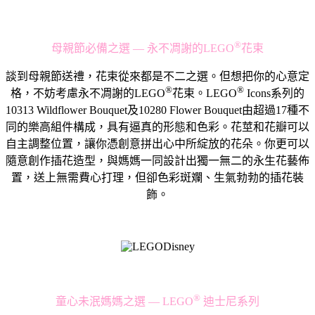
®️
母親節必備之選 — 永不凋謝的LEGO
花束
談到母親節送禮，花束從來都是不二之選。但想把你的心意定
®️
®️
格，不妨考慮永不凋謝的LEGO
花束。LEGO
Icons系列的
10313 Wildflower Bouquet及10280 Flower Bouquet由超過17種不
同的樂高組件構成，具有逼真的形態和色彩。花莖和花瓣可以
自主調整位置，讓你憑創意拼出心中所綻放的花朵。你更可以
隨意創作插花造型，與媽媽一同設計出獨一無二的永生花藝佈
置，送上無需費心打理，但卻色彩斑斕、生氣勃勃的插花裝
飾。
®️
童心未泯媽媽之選 — LEGO
迪士尼系列