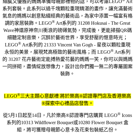
細膩又優雅的媽媽準備母親節禮物的話，可以考慮LEGO
Art
系列套裝。此系列以過千塊顆粒重現精湛的畫作，讓充滿藝術
氣息的媽媽以創意點綴經典的藝術品，為家中添置一幅富有格
®️
調的家居裝飾。LEGO
Art系列的 31208 Hokusai - The Great
Wave神還原神奈川衝浪的磅礡氣勢，完成後，更能掃描QR碼
細聽定制音樂，沉醉於藝術世界，享受舒壓的愜意時光；
®️
LEGO
Art系列的 21333 Vincent Van Gogh - 星夜以顆粒重現
®️
永恒的美景，展現梵高極致的藝術風格；而 LEGO
Art系列
的 31207 花卉藝術定能搏熱愛花藝的媽媽一笑，你可以與媽媽
一同拼砌，盡情綻放想像力，設計出你們獨一無二的專屬圖案
裝飾。
®
LEGO
三大主題心意獻禮 將於樂高®認證專門店及香港樂高
®探索中心禮品店發售。
®️
從5月1日起至14日，凡於樂高®認證專門店購買 LEGO
Icons
系列的10313 Wildflower Bouquet或10280 Flower Bouquet 盒
組，將可獲贈母親節心意卡及花束包裝紙乙份。