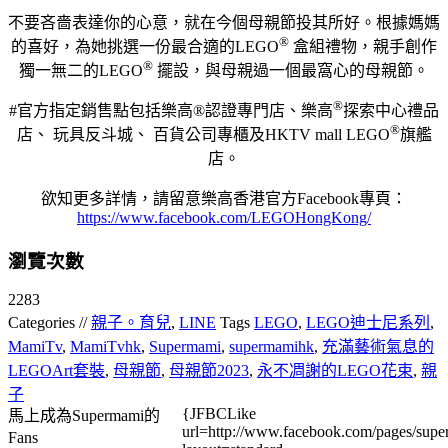
不要吝嗇表達你的心意，就在今個母親節投其所好。根據媽媽
®️
的喜好，為她挑選一份最合適的LEGO
盒組禮物，親手創作
®️
獨一無二的LEGO
擺設，與母親過一個最窩心的母親節。
®
#官方指定銷售點包括樂高®認證專門店、樂高
探索中心禮品
®
店、 玩具反斗城、 百貨公司專櫃及HKTV mall LEGO
旗艦
店。
欲知更多詳情，請留意樂高香港官方Facebook專頁：
https://www.facebook.com/LEGOHongKong/
瀏覽次數
2283
Categories //
親子。育兒
,
LINE
Tags
LEGO
,
LEGO迪士尼系列
,
MamiTv
,
MamiTvhk
,
Supermami
,
supermamihk
,
充滿藝術氣息的
LEGOArt套裝
,
母親節
,
母親節2023
,
永不凋謝的LEGO花束
,
親
子
{JFBCLike
馬上成為Supermami的
url=http://www.facebook.com/pages/su
Fans