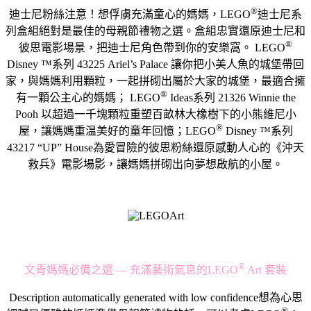
®️
迪士尼粉絲注意！想俘虜充滿童心的媽媽，LEGO
迪士尼系
列盒組絕對是最佳的母親節禮物之選。盒組忠實還原迪士尼和
®️
彼思電影場景，把迪士尼角色帶到你的安樂窩。 LEGO
Disney ™️系列 43225 Ariel’s Palace 讓你把小美人魚的城堡帶回
家，與媽媽利用顆粒，一起拼砌出屬於大家的城堡，最適合擁
®️
有一顆公主心的媽媽； LEGO
Ideas系列 21326 Winnie the
Pooh 以超過一千塊顆粒重塑百畝林大橡樹下的小熊維尼小
®️
屋，讓媽媽重温美好的童年回憶；LEGO
Disney ™️系列
43217 “UP” House為愛冒險的彼思粉絲還原感動人心的《沖天
救兵》電影場影，讓媽媽拼砌出向夢想啟航的小屋。
®
文青媽媽必備之選 — 充滿藝術氣息的LEGO
Art 套裝
Description automatically generated with low confidence想為心思
®️