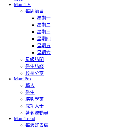
MamiTV
每周節目
星期一
星期二
星期三
星期四
星期五
星期六
星級訪問
醫生訪談
校長分享
MamiPro
藝人
醫生
堪輿學家
成功人士
著名運動員
MamiTrend
每週好去處