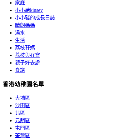
家庭
小小豬kinsey
小小豬的成長日誌
晴朗媽媽
湯水
生活
荔枝孖媽
荔枝與孖寶
親子好去處
食譜
香港幼稚園名單
大埔區
沙田區
北區
元朗區
屯門區
荃灣區