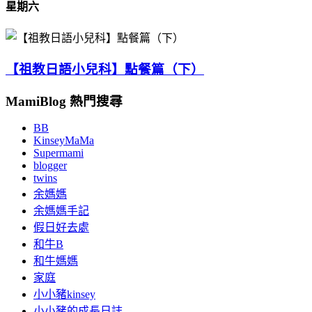
星期六
【祖教日語小兒科】點餐篇（下）
MamiBlog 熱門搜尋
BB
KinseyMaMa
Supermami
blogger
twins
余媽媽
余媽媽手記
假日好去處
和牛B
和牛媽媽
家庭
小小豬kinsey
小小豬的成長日誌