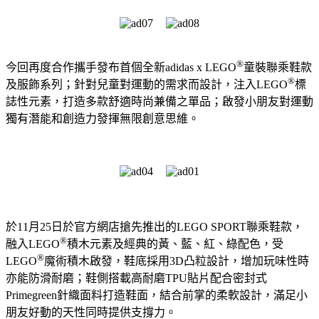
®
今回再度合作攜手發布首個全新adidas x LEGO
童裝聯乘鞋款
®
及服飾系列；針對兒童對運動的需求而設計，注入LEGO
標
誌性元素，打造多款舒適時尚兼備之單品；啟發小朋友對運動
獨有潛能和創造力發揮無限創意思維。
於11月25日於官方網店搶先推出的LEGO SPORT聯乘鞋款，
®
融入LEGO
積木元素及經典的黃、藍、紅、綠配色，受
®
LEGO
魔術積木啟發，鞋底採用3D凸粒設計，增加玩味性時
亦能防滑耐磨；鞋側搭載高耐磨TPU貼片配合密封式
Primegreen針織面料打造鞋面，結合前掌的柔軟設計，滿足小
朋友好動的天性同時提供支撐力。