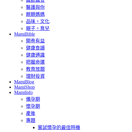
識飲識食
醫護與你
靚靚媽媽
品味。文化
親子。育兒
MamiBible
開卷有益
健康食譜
健康通識
把握命運
教育放題
理財投資
MamiBlog
MamiShop
MamiInfo
備孕期
懷孕期
產後
專題
嘗試懷孕的最佳時機