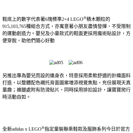
®
鞋底上的數字代表著6塊標準2×4 LEGO
積木顆粒的
915,103,765種組合方式，亦寓意著小朋友盡情發揮、不受限制
的運動創造力。嬰兒及小童款式的鞋面更採用魔術貼設計，方
便穿脫，助他們隨心好動
另推出專為嬰兒而設的連身衣，特意採用柔軟舒適的針織面料
打造，
以整體配色襯托背面圖案増添視覺焦點，充份展現天真
童趣；
褲腿處附有防滑貼片，同時採用排扣設計，讓寶寶爬行
時活動自如。
®
全新adidas x LEGO
指定童裝聯乘鞋款及服飾系列今日於官方