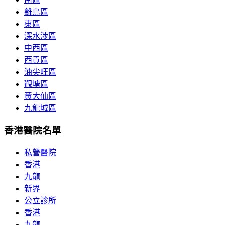
離島區
東區
深水涉區
中西區
西貢區
油尖旺區
觀塘區
黃大仙區
九龍城區
香港醫院名單
私營醫院
香港
九龍
新界
公立診所
香港
九龍