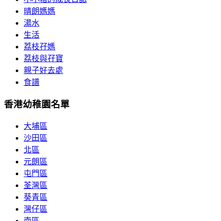
晴朗媽媽
湯水
生活
荔枝孖媽
荔枝與孖寶
親子好去處
食譜
香港幼稚園名單
大埔區
沙田區
北區
元朗區
屯門區
荃灣區
葵青區
灣仔區
南區