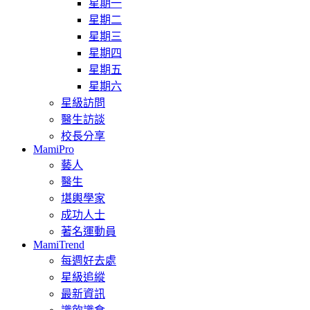
星期一
星期二
星期三
星期四
星期五
星期六
星級訪問
醫生訪談
校長分享
MamiPro
藝人
醫生
堪輿學家
成功人士
著名運動員
MamiTrend
每週好去處
星級追縱
最新資訊