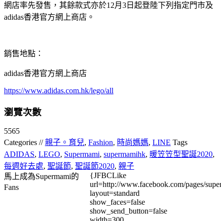
網店率先發售，其餘款式亦於12月3日起登陸下列指定門市及
adidas香港官方網上商店。
銷售地點：
adidas香港官方網上商店
https://www.adidas.com.hk/lego/all
瀏覽次數
5565
Categories //
親子。育兒
,
Fashion
,
時尚媽媽
,
LINE
Tags
ADIDAS
,
LEGO
,
Supermami
,
supermamihk
,
暖笠笠型聖誕2020
,
每週好去處
,
聖誕節
,
聖誕節2020
,
親子
{JFBCLike
馬上成為Supermami的
url=http://www.facebook.com/pages/su
Fans
layout=standard
show_faces=false
show_send_button=false
width=300