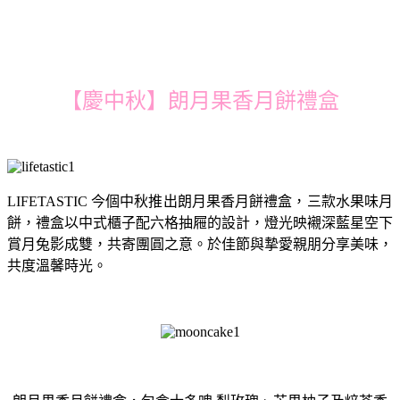
【慶中秋】朗⽉果⾹⽉餅禮盒
LIFETASTIC 今個中秋推出朗⽉果⾹⽉餅禮盒，三款⽔果味⽉
餅，禮盒以中式櫃⼦配六格抽屜的設計，燈光映襯深藍星空下
賞⽉兔影成雙，共寄團圓之意。於佳節與摯愛親朋分享美味，
共度溫馨時光。