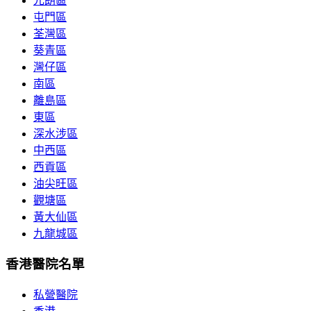
元朗區
屯門區
荃灣區
葵青區
灣仔區
南區
離島區
東區
深水涉區
中西區
西貢區
油尖旺區
觀塘區
黃大仙區
九龍城區
香港醫院名單
私營醫院