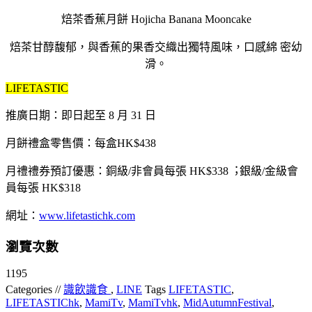
焙茶香蕉月餅 Hojicha Banana Mooncake
焙茶甘醇馥郁，與香蕉的果香交織出獨特風味，口感綿 密幼
滑。
LIFETASTIC
推廣⽇期：即⽇起至 8 ⽉ 31 ⽇
⽉餅禮盒零售價：每盒HK$438
⽉禮禮券預訂優惠：銅級/非會員每張 HK$338︔銀級/⾦級會
員每張 HK$318
網址：
www.lifetastichk.com
瀏覽次數
1195
Categories //
識飲識食
,
LINE
Tags
LIFETASTIC
,
LIFETASTIChk
,
MamiTv
,
MamiTvhk
,
MidAutumnFestival
,