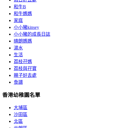
和牛B
和牛媽媽
家庭
小小豬kinsey
小小豬的成長日誌
晴朗媽媽
湯水
生活
荔枝孖媽
荔枝與孖寶
親子好去處
食譜
香港幼稚園名單
大埔區
沙田區
北區