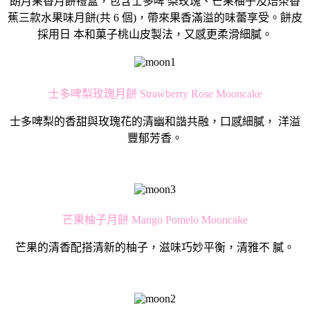
朗⽉果⾹⽉餅禮盒，包含⼠多啤 梨玫瑰、芒果柚⼦及焙茶⾹
蕉三款⽔果味⽉餅(共 6 個)，帶來果⾹滿溢的味蕾享受。餅⽪
採⽤⽇ 本和菓⼦桃山⽪製法，⼜感更柔滑細膩。
士多啤梨玫瑰月餅 Strawberry Rose Mooncake
士多啤梨的香甜與玫瑰花的清幽和諧共融，口感細膩， 洋溢
豐郁芳香。
芒果柚子月餅 Mango Pomelo Mooncake
芒果的清香配搭清新的柚子，滋味巧妙平衡，清雅不 膩。