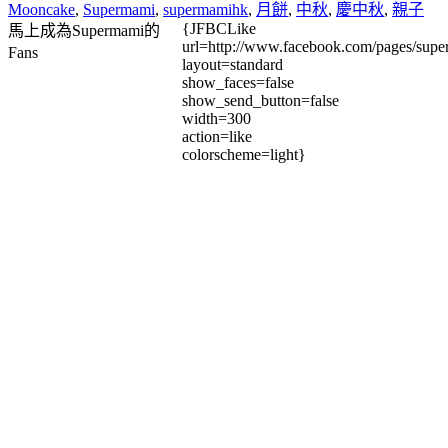
Mooncake
,
Supermami
,
supermamihk
,
⽉餅
,
中秋
,
慶中秋
,
親子
{JFBCLike
馬上成為Supermami的
url=http://www.facebook.com/pages/su
Fans
layout=standard
show_faces=false
show_send_button=false
width=300
action=like
colorscheme=light}