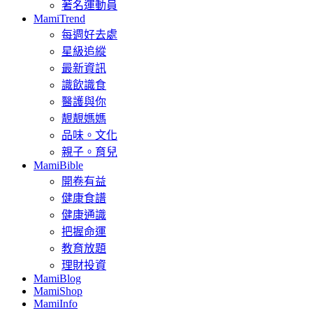
著名運動員
MamiTrend
每週好去處
星級追縱
最新資訊
識飲識食
醫護與你
靚靚媽媽
品味。文化
親子。育兒
MamiBible
開卷有益
健康食譜
健康通識
把握命運
教育放題
理財投資
MamiBlog
MamiShop
MamiInfo