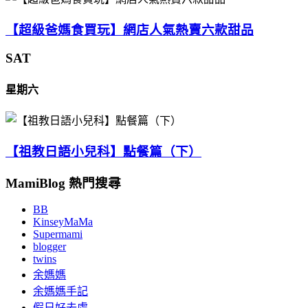
【超級爸媽食買玩】網店人氣熱賣六款甜品
SAT
星期六
【祖教日語小兒科】點餐篇（下）
MamiBlog 熱門搜尋
BB
KinseyMaMa
Supermami
blogger
twins
余媽媽
余媽媽手記
假日好去處