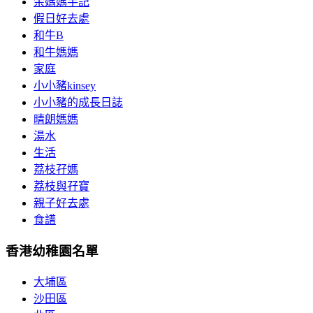
余媽媽手記
假日好去處
和牛B
和牛媽媽
家庭
小小豬kinsey
小小豬的成長日誌
晴朗媽媽
湯水
生活
荔枝孖媽
荔枝與孖寶
親子好去處
食譜
香港幼稚園名單
大埔區
沙田區