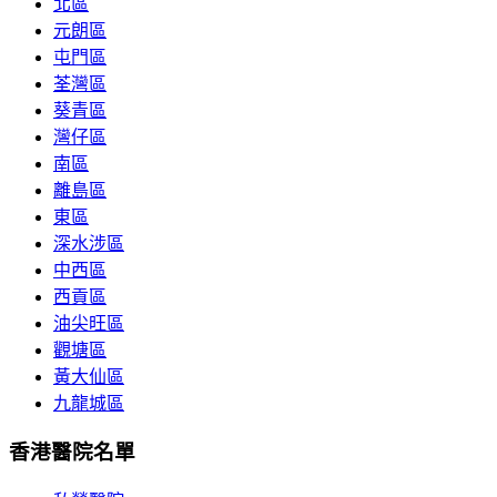
北區
元朗區
屯門區
荃灣區
葵青區
灣仔區
南區
離島區
東區
深水涉區
中西區
西貢區
油尖旺區
觀塘區
黃大仙區
九龍城區
香港醫院名單