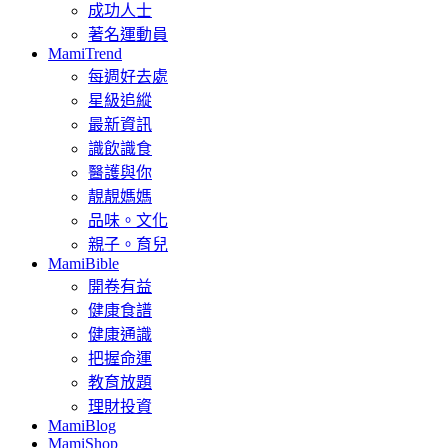
成功人士
著名運動員
MamiTrend
每週好去處
星級追縱
最新資訊
識飲識食
醫護與你
靚靚媽媽
品味。文化
親子。育兒
MamiBible
開卷有益
健康食譜
健康通識
把握命運
教育放題
理財投資
MamiBlog
MamiShop