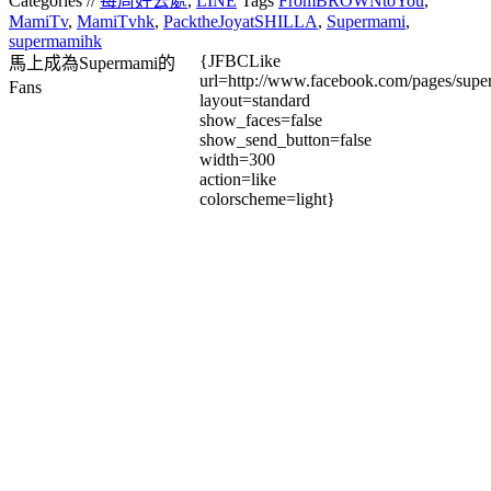
Categories //
每周好去處
,
LINE
Tags
FromBROWNtoYou
,
MamiTv
,
MamiTvhk
,
PacktheJoyatSHILLA
,
Supermami
,
supermamihk
{JFBCLike
馬上成為Supermami的
url=http://www.facebook.com/pages/su
Fans
layout=standard
show_faces=false
show_send_button=false
width=300
action=like
colorscheme=light}