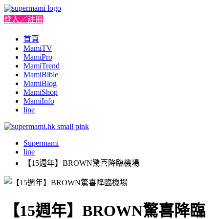
登入／註冊
首頁
MamiTV
MamiPro
MamiTrend
MamiBible
MamiBlog
MamiShop
MamiInfo
line
Supermami
line
【15週年】BROWN驚喜降臨機場
【15週年】BROWN驚喜降臨