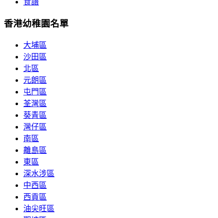
食譜
香港幼稚園名單
大埔區
沙田區
北區
元朗區
屯門區
荃灣區
葵青區
灣仔區
南區
離島區
東區
深水涉區
中西區
西貢區
油尖旺區