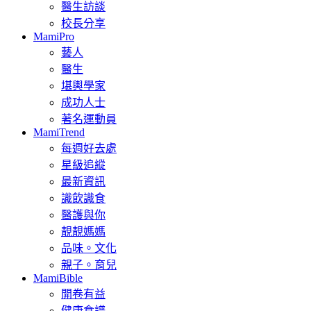
醫生訪談
校長分享
MamiPro
藝人
醫生
堪輿學家
成功人士
著名運動員
MamiTrend
每週好去處
星級追縱
最新資訊
識飲識食
醫護與你
靚靚媽媽
品味。文化
親子。育兒
MamiBible
開卷有益
健康食譜