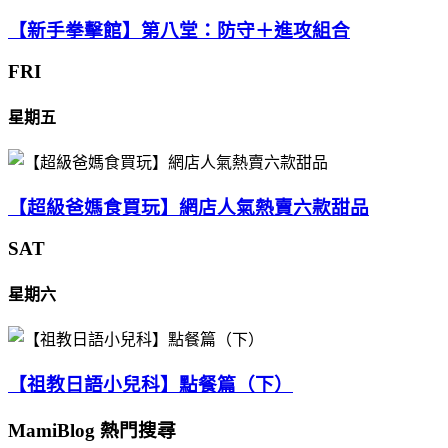
【新手拳擊館】第八堂：防守＋進攻組合
FRI
星期五
【超級爸媽食買玩】網店人氣熱賣六款甜品
SAT
星期六
【祖教日語小兒科】點餐篇（下）
MamiBlog 熱門搜尋