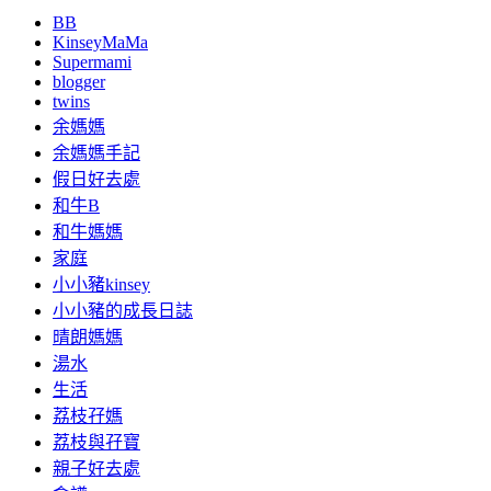
BB
KinseyMaMa
Supermami
blogger
twins
余媽媽
余媽媽手記
假日好去處
和牛B
和牛媽媽
家庭
小小豬kinsey
小小豬的成長日誌
晴朗媽媽
湯水
生活
荔枝孖媽
荔枝與孖寶
親子好去處