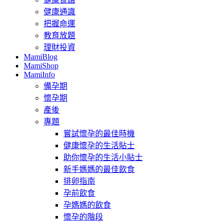
健康通識
把握命運
教育放題
理財投資
MamiBlog
MamiShop
MamiInfo
備孕期
懷孕期
產後
專題
嘗試懷孕的最佳時機
健康懷孕的生活貼士
助你懷孕的生活小貼士
新手媽媽的最佳飲食
排卵指南
孕前飲食
孕媽媽的飲食
懷孕的階段