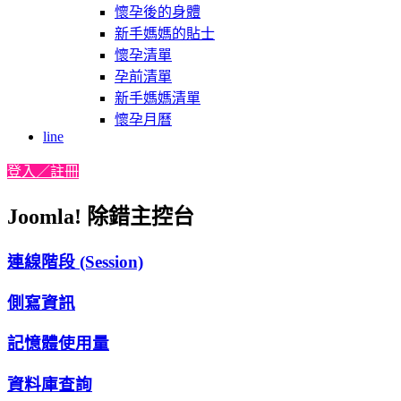
懷孕後的身體
新手媽媽的貼士
懷孕清單
孕前清單
新手媽媽清單
懷孕月曆
line
登入／註冊
Joomla! 除錯主控台
連線階段 (Session)
側寫資訊
記憶體使用量
資料庫查詢