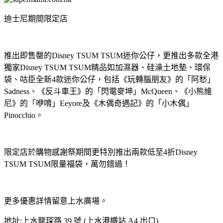
迪士尼期間限定店
推出即售罄的Disney TSUM TSUM迷你公仔，更推出多款全港
獨家Disney TSUM TSUM精品如加濕器、硅澡土地墊、環保
袋、咕臣全新4款迷你公仔，包括《玩轉腦朋友》的「阿愁」
Sadness、《反斗車王》的「閃電麥坤」McQueen、《小熊維
尼》的「咿唷」Eeyore及《木偶奇遇記》的「小木偶」
Pinocchio。
限定店於購物感謝祭期間更特別推出兩款低至4折Disney
TSUM TSUM限量福袋，萬勿錯過！
更多優惠詳情留意上水廣場。
地址:上水龍琛路 39 號 (上水港鐵站 A4 出口)