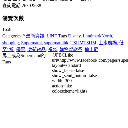
查詢電話:2639 9638
瀏覽次數
1658
Categories //
最新資訊
,
LINE
Tags
Disney
,
LandmarkNorth
,
shopping
,
Supermami
,
supermamihk
,
TSUMTSUM
,
上水廣場
,
低
至1折
,
優惠
,
激筍貨品
,
福袋
,
購物感謝祭
,
迪士尼
{JFBCLike
馬上成為Supermami的
url=http://www.facebook.com/pages/su
Fans
layout=standard
show_faces=false
show_send_button=false
width=300
action=like
colorscheme=light}