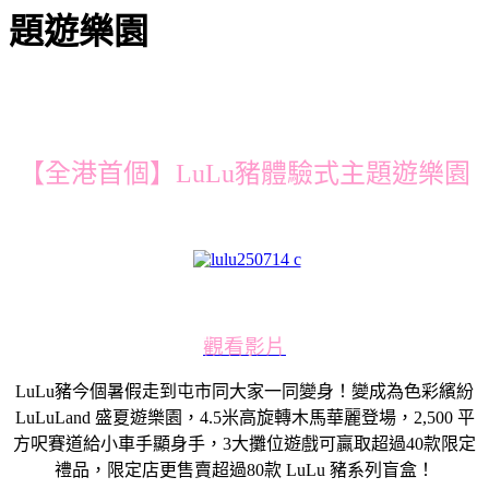
題遊樂園
【全港首個】LuLu豬體驗式主題遊樂園
觀看影片
LuLu豬今個暑假走到屯市同大家一同變身！變成為色彩繽紛
LuLuLand 盛夏遊樂園，4.5米高旋轉木馬華麗登場，2,500 平
方呎賽道給小車手顯身手，3大攤位遊戲可贏取超過40款限定
禮品，限定店更售賣超過80款 LuLu 豬系列盲盒！