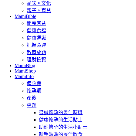
品味。文化
親子。育兒
MamiBible
開卷有益
健康食譜
健康通識
把握命運
教育放題
理財投資
MamiBlog
MamiShop
MamiInfo
備孕期
懷孕期
產後
專題
嘗試懷孕的最佳時機
健康懷孕的生活貼士
助你懷孕的生活小貼士
新手媽媽的最佳飲食