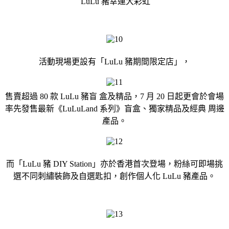
LuLu 豬幸運大彩虹
活動現場更設有「LuLu 豬期間限定店」，
售賣超過 80 款 LuLu 豬盲 盒及精品，7 月 20 日起更會於會場
率先發售最新《LuLuLand 系列》盲盒、獨家精品及經典 周邊
產品。
而「LuLu 豬 DIY Station」亦於香港首次登場，粉絲可即場挑
選不同刺繡裝飾及自選匙扣，創作個人化 LuLu 豬產品。