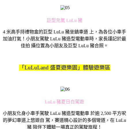
巨型充氣 LuLu 豬
4 米高手持禮物盒的巨型 LuLu 豬坐鎮車道 上，為各位小車手
加油打氣！小朋友駕駛 LuLu 豬造型電動車時，家長謹記於最
佳拍 攝位置為小朋友及巨型 LuLu 豬合照。
「LuLuLand 盛夏遊樂園」體驗遊樂區
LuLu 豬夏日自駕遊
小朋友化身小車手駕駛 LuLu 豬造型電動車 於逾 2,500 平方呎
的夢幻車道上悠遊自 駕，賽道精心設計的多個彎道，在 LuLu
豬 陪伴下體驗一場真正的駕駛旅程！