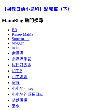
【祖教日語小兒科】點餐篇（下）
MamiBlog 熱門搜尋
BB
KinseyMaMa
Supermami
blogger
twins
余媽媽
余媽媽手記
假日好去處
和牛B
和牛媽媽
家庭
小小豬kinsey
小小豬的成長日誌
晴朗媽媽
湯水