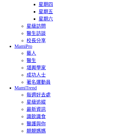
星期四
星期五
星期六
星級訪問
醫生訪談
校長分享
MamiPro
藝人
醫生
堪輿學家
成功人士
著名運動員
MamiTrend
每週好去處
星級追縱
最新資訊
識飲識食
醫護與你
靚靚媽媽