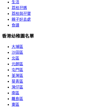
生活
荔枝孖媽
荔枝與孖寶
親子好去處
食譜
香港幼稚園名單
大埔區
沙田區
北區
元朗區
屯門區
荃灣區
葵青區
灣仔區
南區
離島區
東區