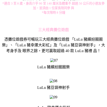
*適合 3 至 8 歲，身高介乎 90 至 140 厘米及體重不 超過 50 公斤的小朋友參
加，並須由 1 位家長陪同參 與
*每次限時 8 分鐘
三大經典攤位遊戲
憑攤位遊戲券可暢玩三大經典攤位遊戲 「LuLu 豬繽紛圈圈
樂」、「LuLu 豬幸運大彩虹」及「LuLu 豬豆袋神射手」，大
考身手及 眼界之餘，更可贏取超過 40 款 LuLu 豬禮 品！
LuLu 豬繽紛圈圈樂
LuLu 豬豆袋神射手