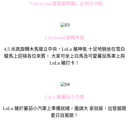
「LuLuLand 盛夏遊樂園」必到打卡點
LuLuLand 旋轉木馬
4.5 米高旋轉木馬聳立中央，LuLu 豬神氣 十足地騎坐在雪白
駿馬上迎接各位來賓， 大家可坐上白馬及可愛蕃茄馬車上與
LuLu 豬打卡！
LuLu 豬蕃茄小汽車
LuLu 豬於蕃茄小汽車上準備就緒，邀請大 家就座，出發展開
夏日自駕遊！