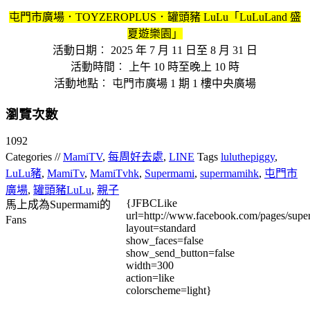
屯門市廣場．TOYZEROPLUS．罐頭豬 LuLu「LuLuLand 盛
夏遊樂園」
活動日期︰ 2025 年 7 月 11 日至 8 月 31 日
活動時間︰ 上午 10 時至晚上 10 時
活動地點︰ 屯門市廣場 1 期 1 樓中央廣場
瀏覽次數
1092
Categories //
MamiTV
,
每周好去處
,
LINE
Tags
luluthepiggy
,
LuLu豬
,
MamiTv
,
MamiTvhk
,
Supermami
,
supermamihk
,
屯門市
廣場
,
罐頭豬LuLu
,
親子
{JFBCLike
馬上成為Supermami的
url=http://www.facebook.com/pages/su
Fans
layout=standard
show_faces=false
show_send_button=false
width=300
action=like
colorscheme=light}