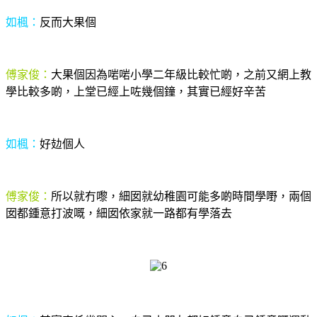
如楓：
反而大果個
傅家俊：
大果個因為啱啱小學二年級比較忙啲，之前又網上教
學比較多啲，上堂已經上咗幾個鐘，其實已經好辛苦
如楓：
好攰個人
傅家俊：
所以就冇嚟，細囡就幼稚園可能多啲時間學嘢，兩個
囡都鍾意打波嘅，細囡依家就一路都有學落去