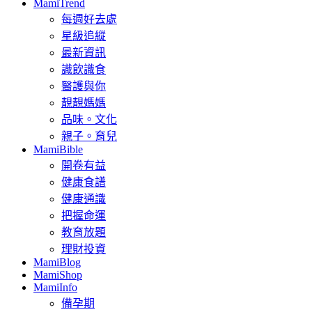
MamiTrend
每週好去處
星級追縱
最新資訊
識飲識食
醫護與你
靚靚媽媽
品味。文化
親子。育兒
MamiBible
開卷有益
健康食譜
健康通識
把握命運
教育放題
理財投資
MamiBlog
MamiShop
MamiInfo
備孕期