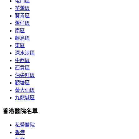
屯門區
荃灣區
葵青區
灣仔區
南區
離島區
東區
深水涉區
中西區
西貢區
油尖旺區
觀塘區
黃大仙區
九龍城區
香港醫院名單
私營醫院
香港