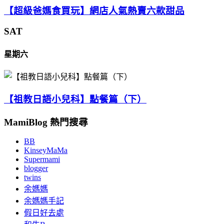
【超級爸媽食買玩】網店人氣熱賣六款甜品
SAT
星期六
【祖教日語小兒科】點餐篇（下）
MamiBlog 熱門搜尋
BB
KinseyMaMa
Supermami
blogger
twins
余媽媽
余媽媽手記
假日好去處