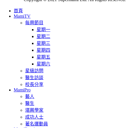
首頁
MamiTV
每周節目
星期一
星期二
星期三
星期四
星期五
星期六
星級訪問
醫生訪談
校長分享
MamiPro
藝人
醫生
堪輿學家
成功人士
著名運動員