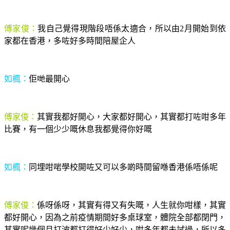
傅家俊：
我自己覺得現階段唔係太適合，所以由2月開始到依
家都在香港，多咗好多時間陪屋企人
如楓：
佢哋最開心
傅家俊：
其實我都好開心，大家都好開心，其實都打咗咁多年
比賽，有一個少少嘅休息我都覺得你好嘅
如楓：
同埋咁啱學校開咗又可以多啲時間留喺香港係唔係呢
傅家俊：
係呀係呀，其實有得又有失嘅，人生就你咁樣，其實
都好開心，因為之前疫情期間好多桌球室，體院全部都閉門，
其實呢幾個月打波都打得好少好少，咁多年都未試過，所以多