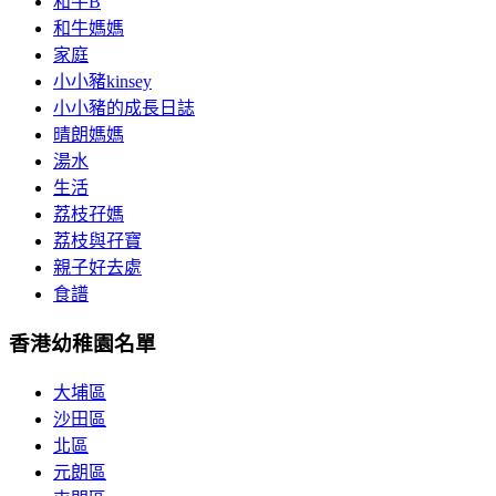
和牛B
和牛媽媽
家庭
小小豬kinsey
小小豬的成長日誌
晴朗媽媽
湯水
生活
荔枝孖媽
荔枝與孖寶
親子好去處
食譜
香港幼稚園名單
大埔區
沙田區
北區
元朗區