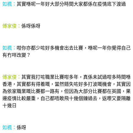
如楓：
其實喺呢一年好大部分時間大家都係在疫情底下渡過
傅家俊：
係呀係呀
如楓：
咁你亦都少咗好多機會出去比賽，喺呢一年你覺得自己
有冇咩改變？
傅家俊：
其實我打咗職業比賽咁多年，真係未試過咁多時間喺
香港，其實都有得着嘅，當然錯失咗好多打波嘅機會，其實因
為依家職業嘅比賽都一路有，但因為大部分比賽都在英國，果
邊疫情比較嚴重，自己都唔敢飛十幾個鐘過去，返嚟又要隔離
十幾日
如楓：
係呀