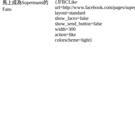
{JFBCLike
馬上成為Supermami的
url=http://www.facebook.com/pages/su
Fans
layout=standard
show_faces=false
show_send_button=false
width=300
action=like
colorscheme=light}