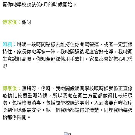
實你哋學校應該係6月的時候開始。
傅家俊：
係呀
如楓：
喺呢一段時間點樣去維持住你哋嘅營運，或者一定要保
持住，家長你哋等多一陣，我哋開返後呢度會好乾淨，我哋衛
生意識好高嘅，你知全部都係用手去打，家長都會好擔心呢樣
野
傅家俊：
無錯呀，係呀，我哋開設呢間學校嘅時候就係正直係
疫情比較嚴重嘅時候，所以我哋在衛生方面都做得比較細緻
啲，包括枱嘅消毒，包括間學校嘅消毒喇，入到嚟要有咩程序
令到佢哋係最安全，呢一個我哋都諗得好清楚，同埋我哋每張
枱都係隔開。