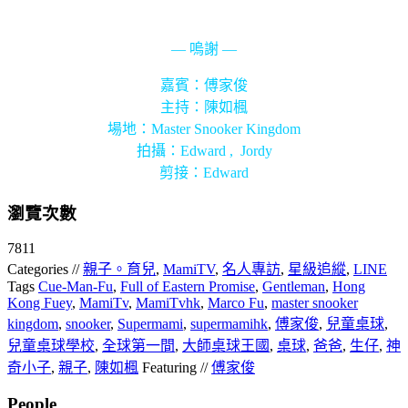
— 嗚謝 —
嘉賓：傅家俊
主持：陳如楓
場地：Master Snooker Kingdom
拍攝：Edward , Jordy
剪接：Edward
瀏覽次數
7811
Categories //
親子。育兒
,
MamiTV
,
名人專訪
,
星級追縱
,
LINE
Tags
Cue-Man-Fu
,
Full of Eastern Promise
,
Gentleman
,
Hong
Kong Fuey
,
MamiTv
,
MamiTvhk
,
Marco Fu
,
master snooker
kingdom
,
snooker
,
Supermami
,
supermamihk
,
傅家俊
,
兒童桌球
,
兒童桌球學校
,
全球第一間
,
大師桌球王國
,
桌球
,
爸爸
,
生仔
,
神
奇小子
,
親子
,
陳如楓
Featuring //
傅家俊
People