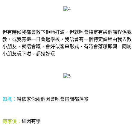
但有時候我都會教下佢哋打波，但就唔會特定有邊個課程係我
教，或我有邊一日會返學校，我唔會有一個特定課程由我去教
小朋友，就唔會嘅，會好似客串形式，有時會落嚟即興，同啲
小朋友玩下咁。都幾好玩
如楓：
咁依家你兩個囡會唔會得閒都落嚟
傅家俊：
細囡有學