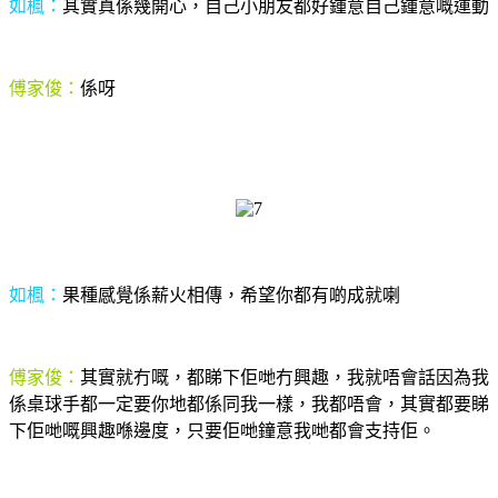
如楓：
其實真係幾開心，自己小朋友都好鍾意自己鍾意嘅運動
傅家俊：
係呀
如楓：
果種感覺係薪火相傳，希望你都有啲成就喇
傅家俊：
其實就冇嘅，都睇下佢哋冇興趣，我就唔會話因為我
係桌球手都一定要你地都係同我一樣，我都唔會，其實都要睇
下佢哋嘅興趣喺邊度，只要佢哋鐘意我哋都會支持佢。