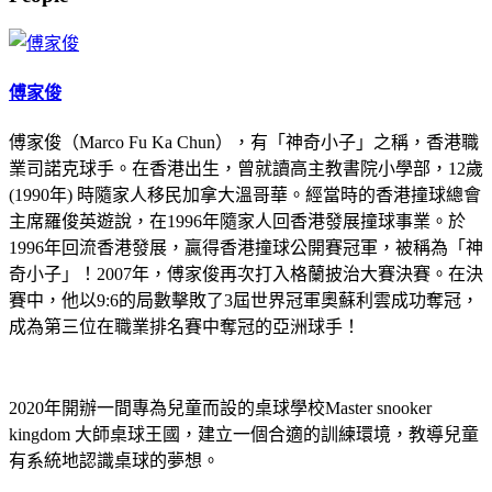
傅家俊
傅家俊（Marco Fu Ka Chun），有「神奇小子」之稱，香港職
業司諾克球手。在香港出生，曾就讀高主教書院小學部，12歲
(1990年) 時隨家人移民加拿大溫哥華。經當時的香港撞球總會
主席羅俊英遊說，在1996年隨家人回香港發展撞球事業。於
1996年回流香港發展，贏得香港撞球公開賽冠軍，被稱為「神
奇小子」！2007年，傅家俊再次打入格蘭披治大賽決賽。在決
賽中，他以9:6的局數擊敗了3屆世界冠軍奧蘇利雲成功奪冠，
成為第三位在職業排名賽中奪冠的亞洲球手！
2020年開辦一間專為兒童而設的桌球學校Master snooker
kingdom 大師桌球王國，建立一個合適的訓練環境，教導兒童
有系統地認識桌球的夢想。