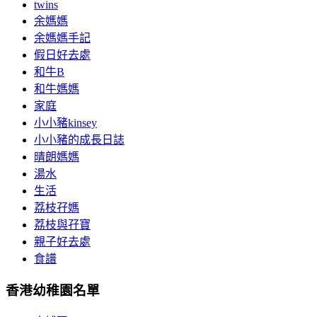
twins
余媽媽
余媽媽手記
假日好去處
和牛B
和牛媽媽
家庭
小小豬kinsey
小小豬的成長日誌
晴朗媽媽
湯水
生活
荔枝孖媽
荔枝與孖寶
親子好去處
食譜
香港幼稚園名單