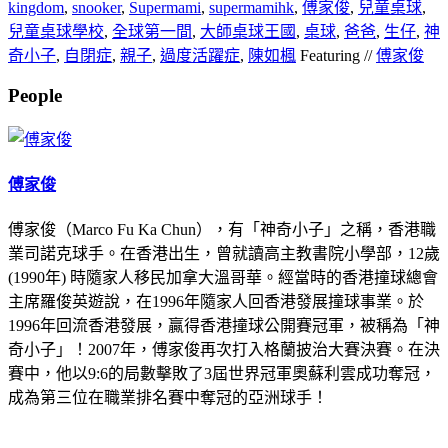
kingdom
,
snooker
,
Supermami
,
supermamihk
,
傅家俊
,
兒童桌球
,
兒童桌球學校
,
全球第一間
,
大師桌球王國
,
桌球
,
爸爸
,
生仔
,
神
奇小子
,
自閉症
,
親子
,
過度活躍症
,
陳如楓
Featuring //
傅家俊
People
傅家俊
傅家俊（Marco Fu Ka Chun），有「神奇小子」之稱，香港職
業司諾克球手。在香港出生，曾就讀高主教書院小學部，12歲
(1990年) 時隨家人移民加拿大溫哥華。經當時的香港撞球總會
主席羅俊英遊說，在1996年隨家人回香港發展撞球事業。於
1996年回流香港發展，贏得香港撞球公開賽冠軍，被稱為「神
奇小子」！2007年，傅家俊再次打入格蘭披治大賽決賽。在決
賽中，他以9:6的局數擊敗了3屆世界冠軍奧蘇利雲成功奪冠，
成為第三位在職業排名賽中奪冠的亞洲球手！