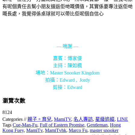
有呢個責任去幫小朋友搵返佢哋嘅價值，其實係要專注返佢哋
嘅長處，我覺得係桌球就可以帶比佢呢個自信心
— 嗚謝 —
嘉賓：傅家俊
主持：陳如楓
場地：Master Snooker Kingdom
拍攝：Edward , Jordy
剪接：Edward
瀏覽次數
8124
Categories //
親子。育兒
,
MamiTV
,
名人專訪
,
星級追縱
,
LINE
Tags
Cue-Man-Fu
,
Full of Eastern Promise
,
Gentleman
,
Hong
Kong Fuey
,
MamiTv
,
MamiTvhk
,
Marco Fu
,
master snooker