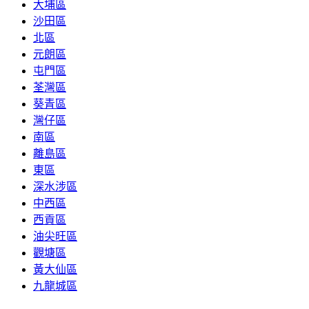
大埔區
沙田區
北區
元朗區
屯門區
荃灣區
葵青區
灣仔區
南區
離島區
東區
深水涉區
中西區
西貢區
油尖旺區
觀塘區
黃大仙區
九龍城區