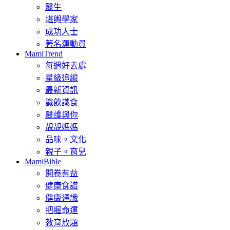
醫生
堪輿學家
成功人士
著名運動員
MamiTrend
每週好去處
星級追縱
最新資訊
識飲識食
醫護與你
靚靚媽媽
品味。文化
親子。育兒
MamiBible
開卷有益
健康食譜
健康通識
把握命運
教育放題