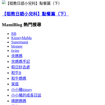
【祖教日語小兒科】點餐篇（下）
MamiBlog 熱門搜尋
BB
KinseyMaMa
Supermami
blogger
twins
余媽媽
余媽媽手記
假日好去處
和牛B
和牛媽媽
家庭
小小豬kinsey
小小豬的成長日誌
晴朗媽媽