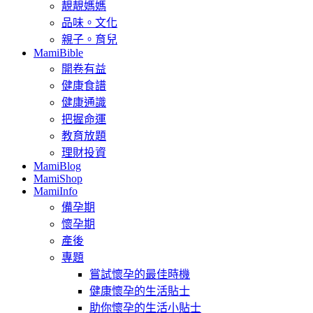
靚靚媽媽
品味。文化
親子。育兒
MamiBible
開卷有益
健康食譜
健康通識
把握命運
教育放題
理財投資
MamiBlog
MamiShop
MamiInfo
備孕期
懷孕期
產後
專題
嘗試懷孕的最佳時機
健康懷孕的生活貼士
助你懷孕的生活小貼士