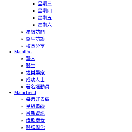
星期三
星期四
星期五
星期六
星級訪問
醫生訪談
校長分享
MamiPro
藝人
醫生
堪輿學家
成功人士
著名運動員
MamiTrend
每週好去處
星級追縱
最新資訊
識飲識食
醫護與你