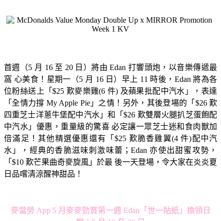
首週（5 月 16 至 20 日）將由 Edan 打響頭炮，以音樂傳遞最
窩 心美食！星期一（5 月 16 日）早上 11 時後，Edan 將為各
位粉絲送上「$25 歎麥樂雞(6 件) 及蘋果批配中汽水」，表達
「全情力撐 My Apple Pie」之情！另外，其後登場的「$26 歎
四重芝士洋蔥牛堡配中汽水」和「$26 歎雙層火腿扒芝蛋飽配
中汽水」優惠，重量級的驚喜 必定讓一眾芝士迷和食肉獸加
倍滿足！其他精選優惠還有「$25 歎脆香雞翼(4 件)配中汽
水」，經典的香脆滋味刺激味蕾；Edan 亦使出甜蜜攻勢，
「$10 歎芒果曲奇麥旋風」於最 後一天登場，令大家在炎炎夏
日品嚐清涼醒神甜品！
麥當勞 App 5 月麥麥勁賞第一週 Edan「世一貼紙」換領日