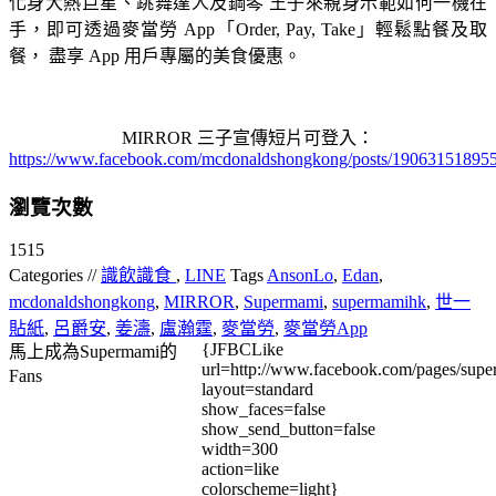
化身大熱巨星、跳舞達人及鋼琴 王子來親身示範如何一機在
手，即可透過麥當勞 App「Order, Pay, Take」輕鬆點餐及取
餐， 盡享 App 用戶專屬的美食優惠。
MIRROR 三子宣傳短片可登入：
https://www.facebook.com/mcdonaldshongkong/posts/19063151895
瀏覽次數
1515
Categories //
識飲識食
,
LINE
Tags
AnsonLo
,
Edan
,
mcdonaldshongkong
,
MIRROR
,
Supermami
,
supermamihk
,
世一
貼紙
,
呂爵安
,
姜濤
,
盧瀚霆
,
麥當勞
,
麥當勞App
{JFBCLike
馬上成為Supermami的
url=http://www.facebook.com/pages/su
Fans
layout=standard
show_faces=false
show_send_button=false
width=300
action=like
colorscheme=light}