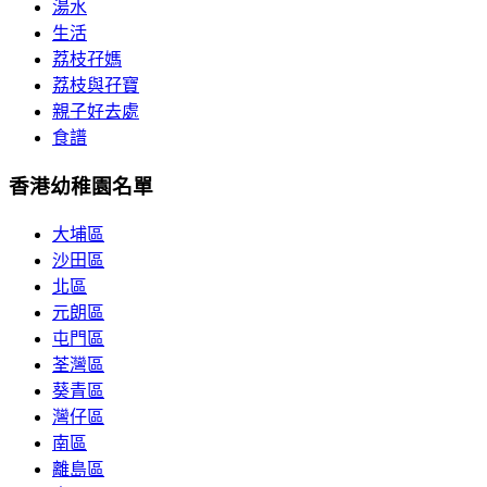
湯水
生活
荔枝孖媽
荔枝與孖寶
親子好去處
食譜
香港幼稚園名單
大埔區
沙田區
北區
元朗區
屯門區
荃灣區
葵青區
灣仔區
南區
離島區