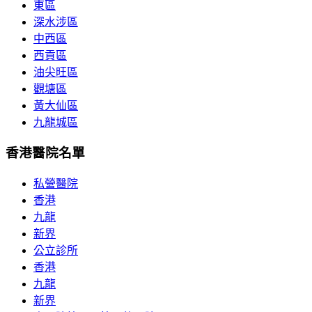
東區
深水涉區
中西區
西貢區
油尖旺區
觀塘區
黃大仙區
九龍城區
香港醫院名單
私營醫院
香港
九龍
新界
公立診所
香港
九龍
新界