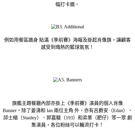
幅打卡牆，
例如用餐區牆身 貼滿《季前賽》海報及掛起肖像旗，讓顧客
感受到熾熱的籃球氣氛！
旗艦主題餐廳內部亦掛上《季前賽》演員的個人肖像
Banner，除了姜濤和 Ian 兩位主角 外，亦有呂爵安（Edan）、
邱士縉（Stanley）、郭嘉駿（193）和梁業（肥仔）等一眾 劇
集演員，各位粉絲可以輪流打卡！