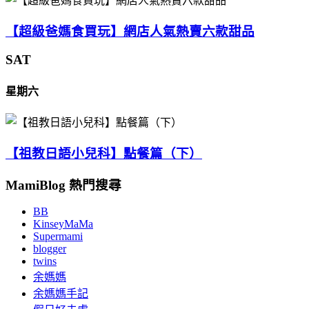
【超級爸媽食買玩】網店人氣熱賣六款甜品
SAT
星期六
【祖教日語小兒科】點餐篇（下）
MamiBlog 熱門搜尋
BB
KinseyMaMa
Supermami
blogger
twins
余媽媽
余媽媽手記