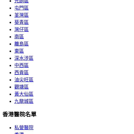
元朗區
屯門區
荃灣區
葵青區
灣仔區
南區
離島區
東區
深水涉區
中西區
西貢區
油尖旺區
觀塘區
黃大仙區
九龍城區
香港醫院名單
私營醫院