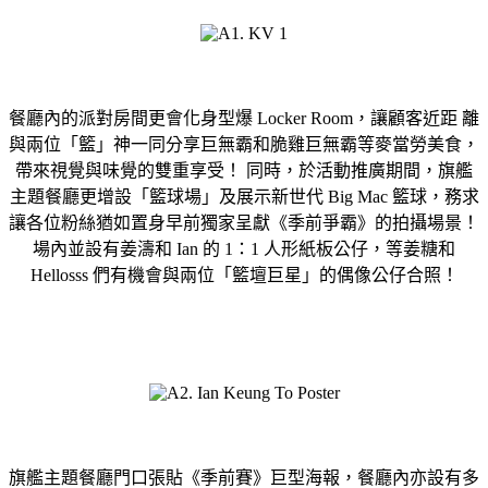
餐廳內的派對房間更會化身型爆 Locker Room，讓顧客近距 離
與兩位「籃」神一同分享巨無霸和脆雞巨無霸等麥當勞美食，
帶來視覺與味覺的雙重享受！ 同時，於活動推廣期間，旗艦
主題餐廳更增設「籃球場」及展示新世代 Big Mac 籃球，務求
讓各位粉絲猶如置身早前獨家呈獻《季前爭霸》的拍攝場景！
場內並設有姜濤和 Ian 的 1：1 人形紙板公仔，等姜糖和
Hellosss 們有機會與兩位「籃壇巨星」的偶像公仔合照！
旗艦主題餐廳門口張貼《季前賽》巨型海報，餐廳內亦設有多