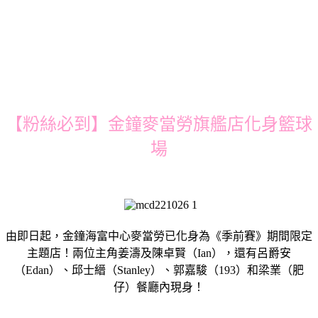
【粉絲必到】金鐘麥當勞旗艦店化身籃球
場
由即日起，金鐘海富中心麥當勞已化身為《季前賽》期間限定
主題店！兩位主角姜濤及陳卓賢（Ian），還有呂爵安
（Edan）、邱士縉（Stanley）、郭嘉駿（193）和梁業（肥
仔）餐廳內現身！