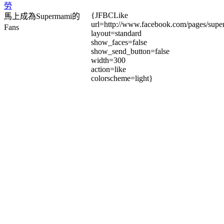
勞
{JFBCLike
馬上成為Supermami的
url=http://www.facebook.com/pages/su
Fans
layout=standard
show_faces=false
show_send_button=false
width=300
action=like
colorscheme=light}