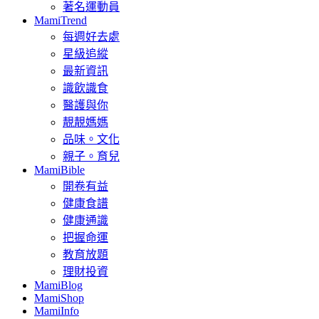
著名運動員
MamiTrend
每週好去處
星級追縱
最新資訊
識飲識食
醫護與你
靚靚媽媽
品味。文化
親子。育兒
MamiBible
開卷有益
健康食譜
健康通識
把握命運
教育放題
理財投資
MamiBlog
MamiShop
MamiInfo