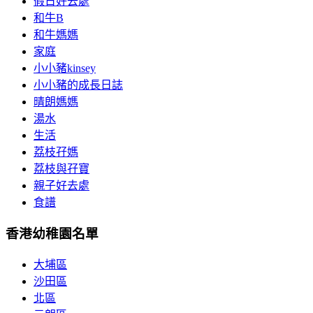
假日好去處
和牛B
和牛媽媽
家庭
小小豬kinsey
小小豬的成長日誌
晴朗媽媽
湯水
生活
荔枝孖媽
荔枝與孖寶
親子好去處
食譜
香港幼稚園名單
大埔區
沙田區
北區