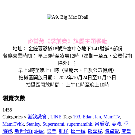
麥當勞《季前賽》旗艦主題餐廳
地址： 金鐘夏慤道18號海富中心地下1-41號舖A部份
餐廳營業時間： 早上6時至凌晨12時（星期一至五，公眾假期
除外）；
早上6時至晚上11時（星期六、日及公眾假期）
拍攝區開放日期： 2022年10月24日至11月13日
拍攝區開放時間： 上午11時至晚上10時
瀏覽次數
1455
Categories //
識飲識食
,
LINE
Tags
193
,
Edan
,
Ian
,
MamiTv
,
MamiTvhk
,
Stanley
,
Supermami
,
supermamihk
,
呂爵安
,
姜濤
,
季
前賽
,
新世代BigMac
,
梁業
,
肥仔
,
邱士縉
,
郭嘉駿
,
陳卓賢
,
麥當