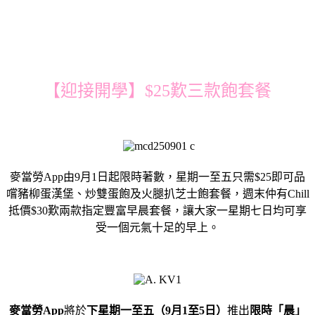
【迎接開學】$25歎三款飽套餐
麥當勞App由9月1日起限時著數，星期一至五只需$25即可品
嚐豬柳蛋漢堡、炒雙蛋飽及火腿扒芝士飽套餐，週末仲有Chill
抵價$30歎兩款指定豐富早晨套餐，讓大家一星期七日均可享
受一個元氣十足的早上。
麥當勞
App
將於
下星期一至五（
9
月
1
至
5
日）
推出
限時「晨」