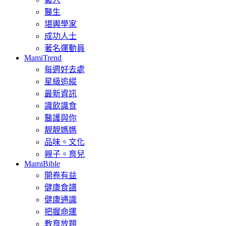
醫生
堪輿學家
成功人士
著名運動員
MamiTrend
每週好去處
星級追縱
最新資訊
識飲識食
醫護與你
靚靚媽媽
品味。文化
親子。育兒
MamiBible
開卷有益
健康食譜
健康通識
把握命運
教育放題