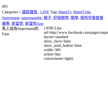
695
Categories //
識飲識食
,
LINE
Tags
MamiTv
,
MamiTvhk
,
Supermami
,
supermamihk
,
親子
,
迎接開學
,
開學
,
限時早餐套餐
優惠
,
麥當勞
,
麥當勞App
{JFBCLike
馬上成為Supermami的
url=http://www.facebook.com/pages/su
Fans
layout=standard
show_faces=false
show_send_button=false
width=300
action=like
colorscheme=light}