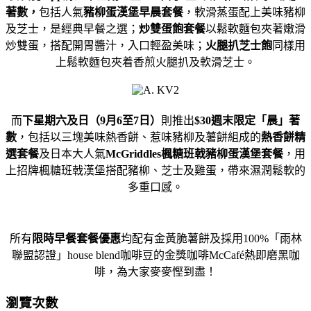
著數，
包括人氣
豬柳蛋漢堡早晨套餐
，
軟滑蒸蛋配上美味豬柳
及芝士，是經典早餐之選；
炒雙蛋飽套餐
以鬆
軟麵包夾著嫩滑
炒雙蛋，搭配開胃醬汁，入口輕盈美味；
火腿扒芝士
飽
同樣用
上鬆軟麵包夾着香煎火腿扒及軟滑芝士。
而
下星期六及日（
9
月
6
至
7
日）
則推出
$30
週末限定「晨」著
數
，包括以三塊美味
熱香餅、惹味豬柳及薯餅組成的
熱香餅精
選套餐
及日本大人氣
McG
riddles
楓糖班戟豬柳蛋漢堡套餐
，
用
上招牌楓糖班戟漢堡搭配豬柳、芝士及雞蛋，
帶來濕潤鬆軟的
多重口感。
所有
限時早餐套餐優惠
均配有金黃脆薯餅
及採用
100%
「雨林
聯盟認證」
house blend
咖啡豆的金獎咖啡
McCafé
熱即磨黑咖
啡，
為大家麥麥慳到盡！
瀏覽次數