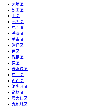
大埔區
沙田區
北區
元朗區
屯門區
荃灣區
葵青區
灣仔區
南區
離島區
東區
深水涉區
中西區
西貢區
油尖旺區
觀塘區
黃大仙區
九龍城區