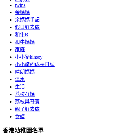
twins
余媽媽
余媽媽手記
假日好去處
和牛B
和牛媽媽
家庭
小小豬kinsey
小小豬的成長日誌
晴朗媽媽
湯水
生活
荔枝孖媽
荔枝與孖寶
親子好去處
食譜
香港幼稚園名單