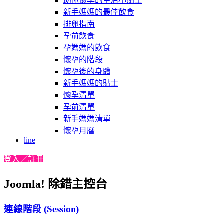
助你懷孕的生活小貼士
新手媽媽的最佳飲食
排卵指南
孕前飲食
孕媽媽的飲食
懷孕的階段
懷孕後的身體
新手媽媽的貼士
懷孕清單
孕前清單
新手媽媽清單
懷孕月曆
line
登入／註冊
Joomla! 除錯主控台
連線階段 (Session)