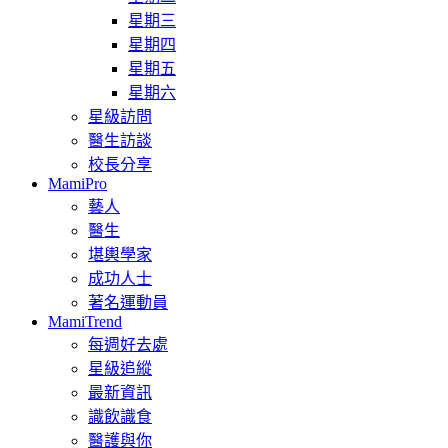
星期三
星期四
星期五
星期六
星級訪問
醫生訪談
校長分享
MamiPro
藝人
醫生
堪輿學家
成功人士
著名運動員
MamiTrend
每週好去處
星級追縱
最新資訊
識飲識食
醫護與你