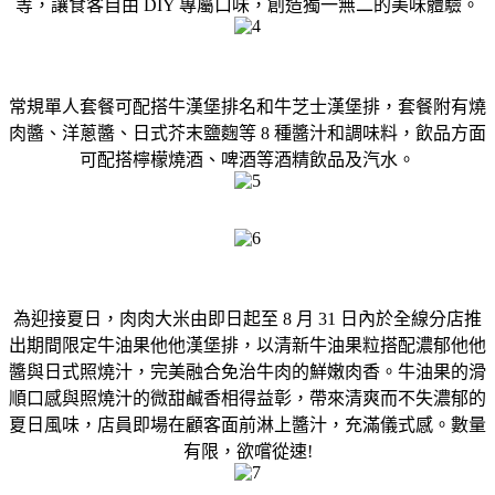
等，讓食客自由 DIY 專屬口味，創造獨一無二的美味體驗。
常規單人套餐可配搭牛漢堡排名和牛芝士漢堡排，套餐附有燒
肉醬、洋蔥醬、日式芥末鹽麴等 8 種醬汁和調味料，飲品方面
可配搭檸檬燒酒、啤酒等酒精飲品及汽水。
為迎接夏日，肉肉大米由即日起至 8 月 31 日內於全線分店推
出期間限定牛油果他他漢堡排，以清新牛油果粒搭配濃郁他他
醬與日式照燒汁，完美融合免治牛肉的鮮嫩肉香。牛油果的滑
順口感與照燒汁的微甜鹹香相得益彰，帶來清爽而不失濃郁的
夏日風味，店員即場在顧客面前淋上醬汁，充滿儀式感。數量
有限，欲嚐從速!