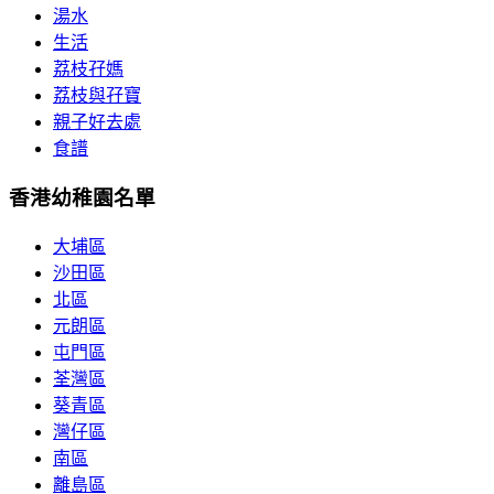
湯水
生活
荔枝孖媽
荔枝與孖寶
親子好去處
食譜
香港幼稚園名單
大埔區
沙田區
北區
元朗區
屯門區
荃灣區
葵青區
灣仔區
南區
離島區