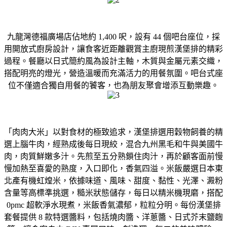
九龍灣德福廣場店佔地約 1,400 呎，設有 44 個吧台座位，採
用開放式廚房設計，讓食客近距離觀賞主廚現煎漢堡排的精彩
過程。餐廳以日式簡約風為設計主軸，木質與金屬元素交織，
搭配明亮的燈光，營造溫暖而充滿活力的用餐氛圍。吧台式座
位不僅適合獨自用餐的饕客，也為朋友聚會增添互動樂趣。
「肉肉大米」以對食材的極致追求，漢堡排選用穀物飼養的精
選上腦牛肉，經熟成後每日現絞，混合九州黑毛和牛與美國牛
肉，肉質鮮嫩多汁。先煎至五分熟鎖住肉汁，再於顧客面前慢
慢加熱至喜愛的熟度，入口即化，香氣四溢。米飯嚴選日本東
北產有機虹煌米，依據味道、風味、甜度、黏性、光澤、澱粉
含量等高標準挑選，糙米狀態儲存，每日以精米機現磨，搭配
0pmc 超軟淨水現煮，米飯香氣濃郁，粒粒分明。每份漢堡排
套餐提供 8 款特選醬料，包括燒肉醬、洋蔥醬、日式芥末鹽麴