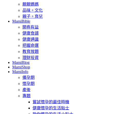
靚靚媽媽
品味。文化
親子。育兒
MamiBible
開卷有益
健康食譜
健康通識
把握命運
教育放題
理財投資
MamiBlog
MamiShop
MamiInfo
備孕期
懷孕期
產後
專題
嘗試懷孕的最佳時機
健康懷孕的生活貼士