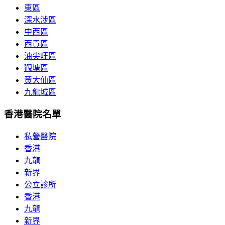
東區
深水涉區
中西區
西貢區
油尖旺區
觀塘區
黃大仙區
九龍城區
香港醫院名單
私營醫院
香港
九龍
新界
公立診所
香港
九龍
新界