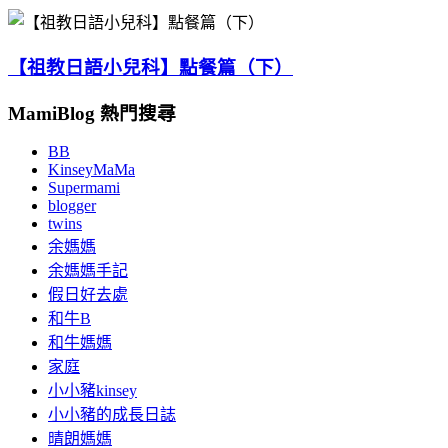
【祖教日語小兒科】點餐篇（下）
MamiBlog 熱門搜尋
BB
KinseyMaMa
Supermami
blogger
twins
余媽媽
余媽媽手記
假日好去處
和牛B
和牛媽媽
家庭
小小豬kinsey
小小豬的成長日誌
晴朗媽媽