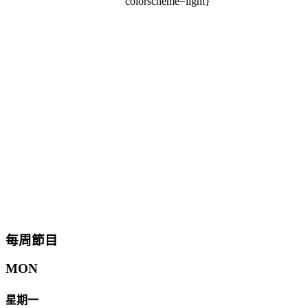
colorscheme=light}
每周節目
MON
星期一