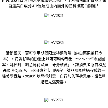
研究院致力於引領大眾透過專業視角，了解為何最多香港牙醫
首選美白成分-HP是達成由內而外的齒科級亮白關鍵！
活動當天，更可享用期間限定特調咖啡（純白蘋果茉莉冷
®️
萃）。特調咖啡的奶泡上以可可粉勾勒出Optic White
專屬圖
案，隨杯附上創意薄荷忌廉「牙膏軟管」，讓消費者親自模擬
高露潔Optic White®️牙膏的使用過程，讓品味咖啡過程成為一
場美學實驗。大家可以發揮創意，自行加入薄荷忌廉，讓飲啡
過程充滿驚喜。