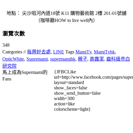
地點： 尖沙咀河內道18號 K11 購物藝術館 2樓 201-01號舖
（咖啡廳HOW to live well內）
瀏覽次數
348
Categories //
每周好去處
,
LINE
Tags
MamiTv
,
MamiTvhk
,
OpticWhite
,
Supermami
,
supermamihk
,
親子
,
高露潔
,
齒科級亮白
研究院
{JFBCLike
馬上成為Supermami的
url=http://www.facebook.com/pages/su
Fans
layout=standard
show_faces=false
show_send_button=false
width=300
action=like
colorscheme=light}