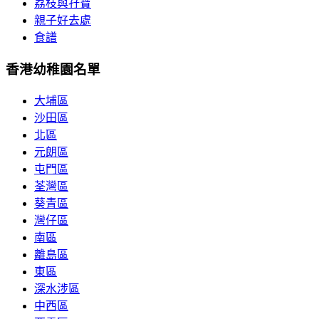
荔枝與孖寶
親子好去處
食譜
香港幼稚園名單
大埔區
沙田區
北區
元朗區
屯門區
荃灣區
葵青區
灣仔區
南區
離島區
東區
深水涉區
中西區