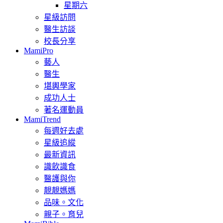
星期六
星級訪問
醫生訪談
校長分享
MamiPro
藝人
醫生
堪輿學家
成功人士
著名運動員
MamiTrend
每週好去處
星級追縱
最新資訊
識飲識食
醫護與你
靚靚媽媽
品味。文化
親子。育兒