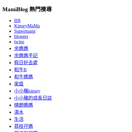
MamiBlog 熱門搜尋
BB
KinseyMaMa
Supermami
blogger
twins
余媽媽
余媽媽手記
假日好去處
和牛B
和牛媽媽
家庭
小小豬kinsey
小小豬的成長日誌
晴朗媽媽
湯水
生活
荔枝孖媽