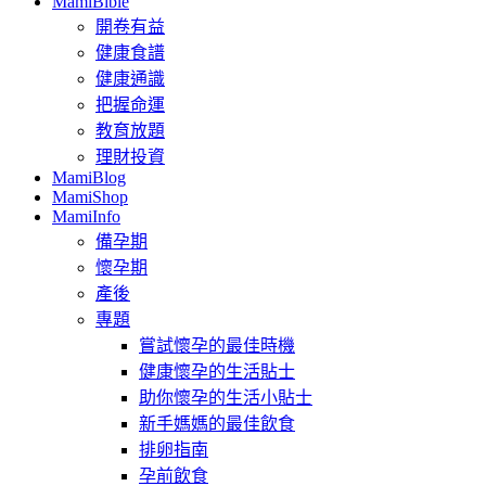
MamiBible
開卷有益
健康食譜
健康通識
把握命運
教育放題
理財投資
MamiBlog
MamiShop
MamiInfo
備孕期
懷孕期
產後
專題
嘗試懷孕的最佳時機
健康懷孕的生活貼士
助你懷孕的生活小貼士
新手媽媽的最佳飲食
排卵指南
孕前飲食