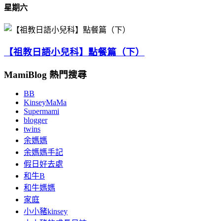
星期六
【祖教日語小兒科】點餐篇（下）
MamiBlog 熱門搜尋
BB
KinseyMaMa
Supermami
blogger
twins
余媽媽
余媽媽手記
假日好去處
和牛B
和牛媽媽
家庭
小小豬kinsey