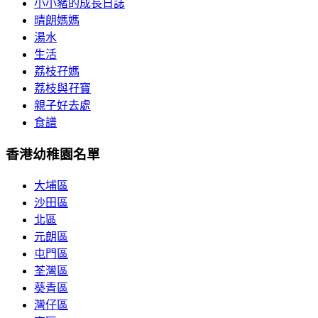
小小豬的成長日誌
晴朗媽媽
湯水
生活
荔枝孖媽
荔枝與孖寶
親子好去處
食譜
香港幼稚園名單
大埔區
沙田區
北區
元朗區
屯門區
荃灣區
葵青區
灣仔區