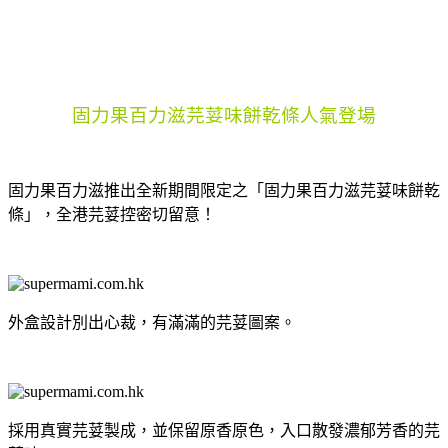
固力果百力滋芫荽味餅乾條人氣登場
固力果百力滋推出全新期間限定之「固力果百力滋芫荽味餅乾
條」，全港芫荽控密切留意！
外盒設計別出心裁，有滿滿的芫荽圖案。
採用真實芫荽製成，並保留原香原色，入口散發濃郁芳香的芫