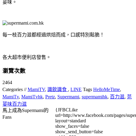
荽味。
每一枝百力滋都經過烘焙而成，口感特別鬆脆！
各大超市便利店發售。
瀏覽次數
2464
Categories //
MamiTV
,
識飲識食
,
LINE
Tags
HelloMeTime
,
MamiTv
,
MamiTvhk
,
Pretz
,
Supermami
,
supermamihk
,
百力滋
,
芫
荽味百力滋
{JFBCLike
馬上成為Supermami的
url=http://www.facebook.com/pages/su
Fans
layout=standard
show_faces=false
show_send_button=false