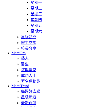
星期一
星期二
星期三
星期四
星期五
星期六
星級訪問
醫生訪談
校長分享
MamiPro
藝人
醫生
堪輿學家
成功人士
著名運動員
MamiTrend
每週好去處
星級追縱
最新資訊