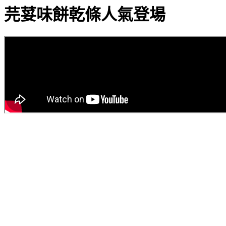
芫荽味餅乾條人氣登場