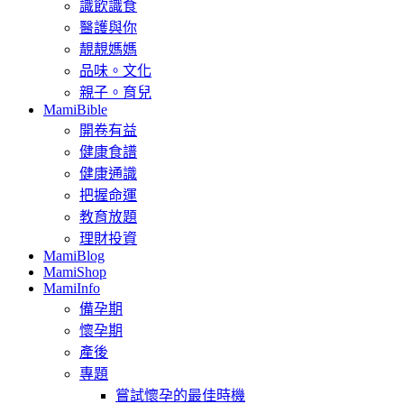
識飲識食
醫護與你
靚靚媽媽
品味。文化
親子。育兒
MamiBible
開卷有益
健康食譜
健康通識
把握命運
教育放題
理財投資
MamiBlog
MamiShop
MamiInfo
備孕期
懷孕期
產後
專題
嘗試懷孕的最佳時機