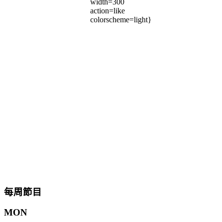
width=300
action=like
colorscheme=light}
每周節目
MON