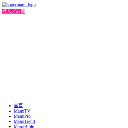
登入／註冊
首頁
MamiTV
MamiPro
MamiTrend
MamiBible