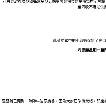
花月庭於推廣期間每逢星期五晚更設即場黃鰭金槍魚席前解體
至四晚不定期供
此菜式當中的小龍蝦保留了爽口
凡惠顧星期一至
遠距離已聞到一陣陣牛油忌廉香，因為大廚已準備就緒，
即席