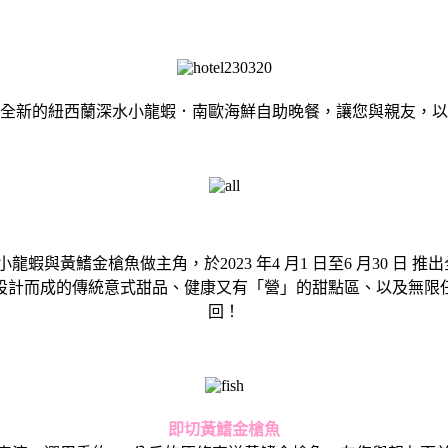
全新的紐西蘭深水小龍蝦．南歐海鮮自助晚餐，讓您與親友，以
小龍蝦
與黃鰭金槍魚做主角，於2023 年4 月1 日至6 月30 日 推
設計而成的傳統意式甜品、健康又有「營」
的甜點區、以及無限
回！
即切黃鰭金槍魚