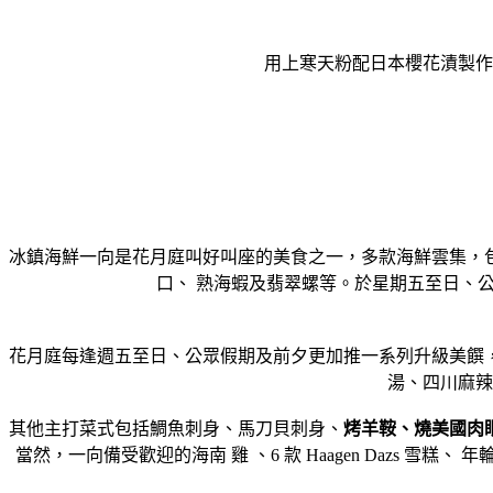
用上寒天粉配日本櫻花漬製作
冰鎮海鮮一向是花月庭叫好叫座的美食之一，多款海鮮雲集，
口、 熟海蝦及翡翠螺等。於星期五至日、
花月庭每逢週五至日、公眾假期及前夕更加推一系列升級美饌
湯、四川麻辣
其他主打菜式包括鯛魚刺身、馬刀貝刺身、
烤羊鞍、燒美國肉
當然，一向備受歡迎的海南 雞 、6 款 Haagen Dazs 