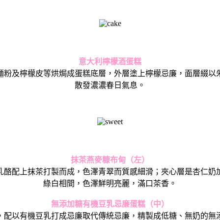
意大利檸檬酒蛋糕
麵粉及檸檬皮等烘焗成蛋糕底層，外層塗上檸檬忌廉，
面層綴以
散發濃濃春日氣息。
抹茶燕麥糠布甸（左）
乳酪配上抹茶打製而成，色澤青翠而質感細滑；
夾心層是杏仁奶
綠白相間，色澤鮮明亮麗，滿口茶香。
無添加糖有機豆乳忌廉蛋糕（中）
，
配以有機豆乳打成忌廉取代傳統忌廉，精製成低糖、
無奶的無