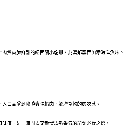
上肉質爽脆鮮甜的紐西蘭小龍蝦，
為濃郁雲吞加添海洋魚味。
，
入口品嚐到啖啖爽彈蝦肉，並增食物的層次感。
口味道，
是一道開胃又散發清新香氣的前菜必食之選。