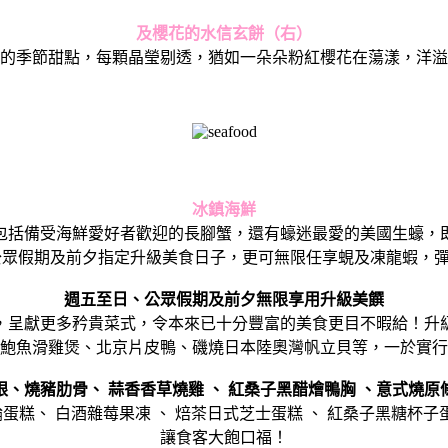
及櫻花的水信玄餅（右）
的季節甜點，每顆晶瑩剔透，
猶如一朵朵粉紅櫻花在蕩漾，洋溢
冰鎮海鮮
包括備受海鮮愛好者歡迎的長腳蟹，還有蠔迷最愛的美國生蠔，
公眾假期及前夕指定升級美食日子，更可無限任享蜆及凍龍蝦，
週五至日、公眾假期及前夕無限享用升級美饌
，
呈獻更多矜貴菜式，令本來已十分豐富的美食更目不暇給！
升
鮑魚滑雞煲、北京片皮鴨、
磯燒日本陸奧灣帆立貝等，一於實行
眼、
燒豬肋骨、
蒜香香草燒雞
、
紅桑子黑醋燴鴨胸
、意式燒原
雪糕、 年輪蛋糕、 白酒雜莓果凍 、 焙茶日式芝士蛋糕 、 紅桑子黑
讓食客大飽口福！