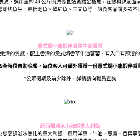
表演，
選用重約 40 公斤的原條直送黃鰭金槍魚，在您與親友面
應即切魚生，包括池魚、鱆紅魚、
三文魚等，讓食客品嚐多款不
意式焗小龍蝦伴香草牛油薯蓉
嫩滑的質感，
配上香滑的意式焗香草牛油薯蓉，有入口有即溶的
四全時段自助晚餐，
每位客人可額外獲贈一份意式焗小龍蝦伴香
*公眾
假期及前夕除外，詳情請向職員查詢
紐西蘭深水小龍蝦意大利飯
為您烹調滋味無比的意大利飯！選用洋蔥、牛油、忌廉、
香葉等