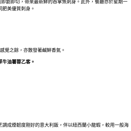
前即劏即切，
帶來最新鮮的吞拿魚刺身。此外，
餐廳亦於星期一
同肥美優質刺身。
感覺之餘，
亦散發著鹹鮮香氣。
草牛油薯蓉乙客。
烹調成煙韌度剛好的意大利飯，伴以紐西蘭小龍蝦，
較用一般海