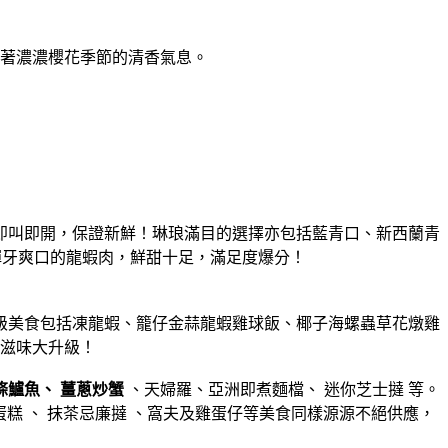
著濃濃櫻花季節的清香氣息。
即叫即開，保證新鮮！琳琅滿目的選擇亦包括藍青口、新西蘭青
彈牙爽口的龍蝦肉，鮮甜十足，滿足度爆分！
級美食包括凍龍蝦、籠仔金蒜龍蝦雞球飯、
椰子海螺蟲草花燉雞
滋味大升級！
條鱸魚、
薑蔥炒蟹
、天婦羅、亞洲即煮麵檔、 迷你芝士撻 等。
糖杯子蛋糕 、 抹茶忌廉撻 、窩夫及雞蛋仔等美食同樣源源不絕供應，