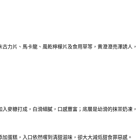
朱古力片、馬卡龍、風乾檸檬片及食用草等，
黄澄澄亮澤誘人，
加入麥糠打成，白滑細膩，口感豐富；
底層是幼滑的抹茶奶凍，
添加蛋糕，入口依然嚐到清甜滋味，
卻大大減低甜食罪惡感。