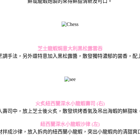
鮮或龍蝦炮製的來得鮮甜清新及可口。
芝士龍蝦焗意大利黑松露雲吞
烹調手法，另外還特意加入黑松露醬，
散發獨特濃郁的菌香，配
火炙紐西蘭深水小龍蝦壽司 (右)
入壽司中，
放上芝士後火炙，散發烘烤香氣及吊出海蝦的鮮甜味
紐西蘭深水小龍蝦沙律 (左)
材拌成沙律，
放入拆肉的紐西蘭小龍蝦，突出小龍蝦肉的清甜爽