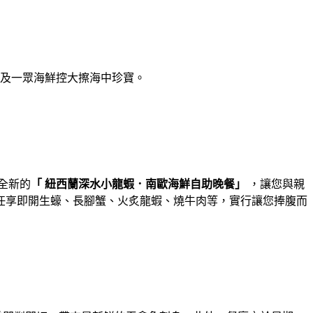
及一眾海鮮控大擦海中珍寶。
出全新的
「
紐西蘭深水小龍蝦．南歐海鮮自助晚餐」
，讓您與親
任享即開生蠔、長腳蟹、火炙龍蝦、燒牛肉等，
實行讓您捧腹而