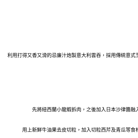
利用打得又香又滑的忌廉汁炮製意大利雲吞，
採用傳統意式
先將紐西蘭小龍蝦拆肉，之後加入日本沙律醬融
用上新鮮牛油果去皮切粒，加入切粒西芹及青瓜等食