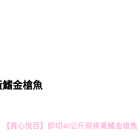
黃鰭金槍魚
【賞心悅目】即切40公斤原條黃鰭金槍魚