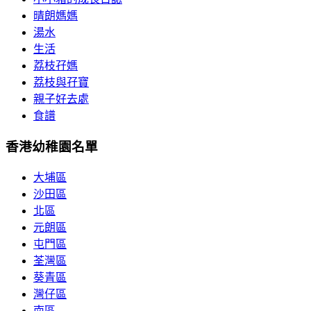
晴朗媽媽
湯水
生活
荔枝孖媽
荔枝與孖寶
親子好去處
食譜
香港幼稚園名單
大埔區
沙田區
北區
元朗區
屯門區
荃灣區
葵青區
灣仔區
南區