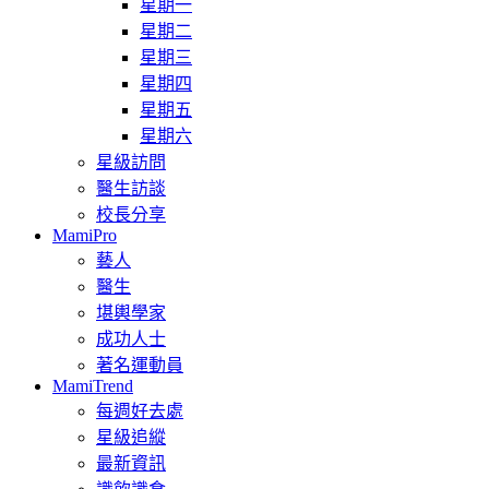
星期一
星期二
星期三
星期四
星期五
星期六
星級訪問
醫生訪談
校長分享
MamiPro
藝人
醫生
堪輿學家
成功人士
著名運動員
MamiTrend
每週好去處
星級追縱
最新資訊