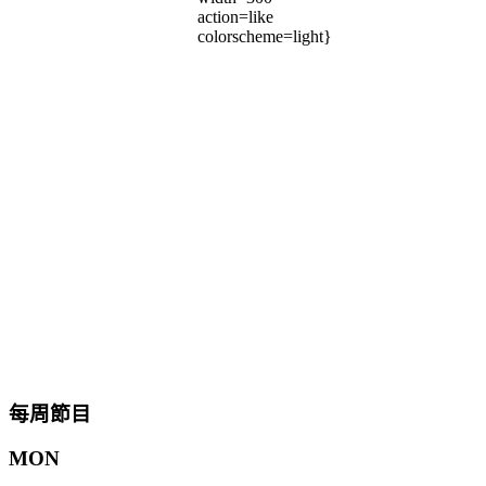
action=like
colorscheme=light}
每周節目
MON