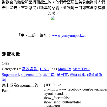
對飲食的熱愛和堅持而誕生的。他們希望這些美食能夠將人們
帶回過去，重新感受到新年的意義，並讓每一口都充滿幸福和
溫暖。
「享‧工房」網址：
www.yumyumpack.com
瀏覽次數
1488
Categories //
識飲識食
,
LINE
Tags
MamiTv
,
MamiTvhk
,
Supermami
,
supermamihk
,
享工房
,
吳日言
,
飛躍龍年
,
鹹蛋黃系
列
{JFBCLike
馬上成為Supermami的
url=http://www.facebook.com/pages/su
Fans
layout=standard
show_faces=false
show_send_button=false
width=300