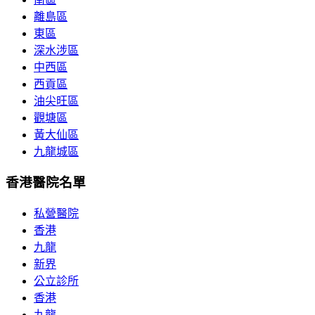
離島區
東區
深水涉區
中西區
西貢區
油尖旺區
觀塘區
黃大仙區
九龍城區
香港醫院名單
私營醫院
香港
九龍
新界
公立診所
香港
九龍