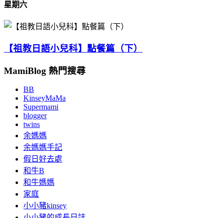
星期六
【祖教日語小兒科】點餐篇（下）
MamiBlog 熱門搜尋
BB
KinseyMaMa
Supermami
blogger
twins
余媽媽
余媽媽手記
假日好去處
和牛B
和牛媽媽
家庭
小小豬kinsey
小小豬的成長日誌