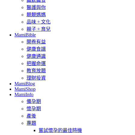
識飲識食
醫護與你
靚靚媽媽
品味。文化
親子。育兒
MamiBible
開卷有益
健康食譜
健康通識
把握命運
教育放題
理財投資
MamiBlog
MamiShop
MamiInfo
備孕期
懷孕期
產後
專題
嘗試懷孕的最佳時機